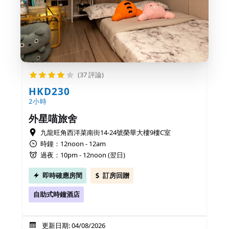
(37 評論)
HKD230
2小時
外星喵旅舍
九龍旺角西洋菜南街14-24號榮華大樓9樓C室
時鐘：12noon - 12am
過夜：10pm - 12noon (翌日)
即時確應房間
訂房回贈
自助式時鐘酒店
更新日期: 04/08/2026