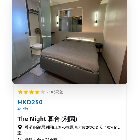
(18 評論)
HKD250
2小時
The Night 暮舍 (利園)
香港銅鑼灣利園山道70號鳳鳴大廈2樓C D 及 4樓A B L
室
時鐘：全日24小時