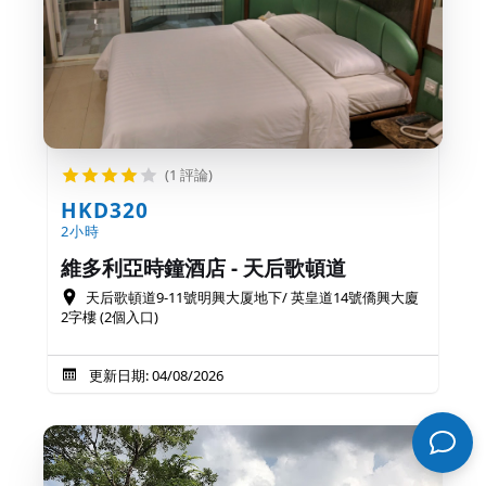
(1 評論)
HKD320
2小時
維多利亞時鐘酒店 - 天后歌頓道
天后歌頓道9-11號明興大厦地下/ 英皇道14號僑興大廈
2字樓 (2個入口)
更新日期: 04/08/2026