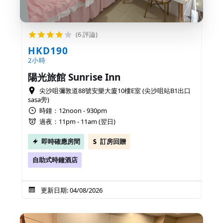
(6 評論)
HKD190
2小時
陽光旅館 Sunrise Inn
尖沙咀彌敦道88號安樂大廈10樓E室 (尖沙咀站B1出口
sasa旁)
時鐘：12noon - 930pm
過夜：11pm - 11am (翌日)
即時確應房間
訂房回贈
自助式時鐘酒店
更新日期: 04/08/2026