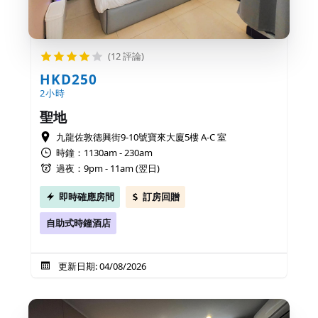
(12 評論)
HKD250
2小時
聖地
九龍佐敦德興街9-10號寶來大廈5樓 A-C 室
時鐘：1130am - 230am
過夜：9pm - 11am (翌日)
即時確應房間
訂房回贈
自助式時鐘酒店
更新日期: 04/08/2026