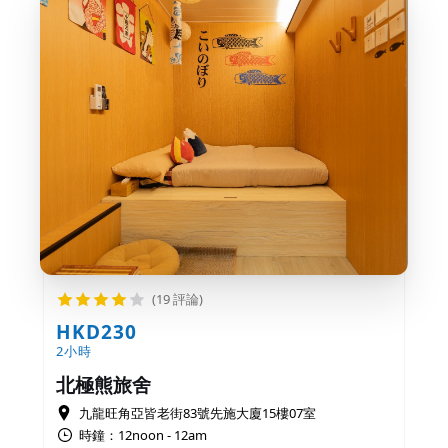
(19 評論)
HKD230
2小時
北極熊旅舍
九龍旺角亞皆老街83號先施大廈15樓07室
時鐘：12noon - 12am