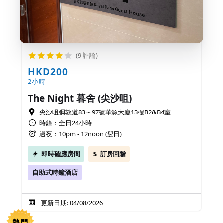
(9 評論)
HKD200
2小時
The Night 暮舍 (尖沙咀)
尖沙咀彌敦道83～97號華源大廈13樓B2&B4室
時鐘：全日24小時
過夜：10pm - 12noon (翌日)
即時確應房間
訂房回贈
自助式時鐘酒店
更新日期: 04/08/2026