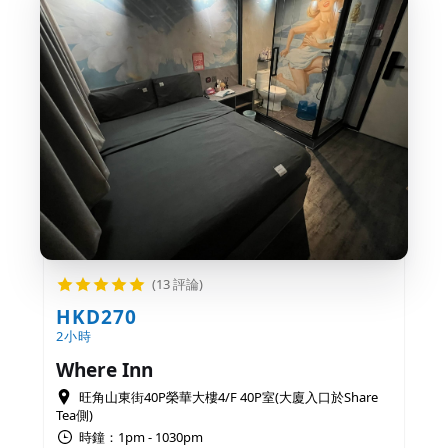
(13 評論)
HKD270
2小時
Where Inn
旺角山東街40P榮華大樓4/F 40P室(大廈入口於Share
Tea側)
時鐘：1pm - 1030pm