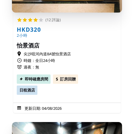
(12 評論)
HKD320
2小時
怡景酒店
尖沙咀河內道8A號怡景酒店
時鐘：全日24小時
過夜：無
即時確應房間
訂房回贈
日租酒店
更新日期: 04/08/2026