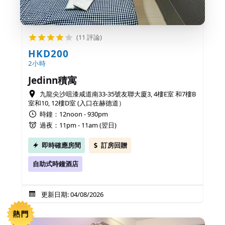
(11 評論)
HKD200
2小時
Jedinn積寓
九龍尖沙咀漆咸道南33-35號友聯大廈3, 4樓E室 和7樓B
室和10, 12樓D室 (入口在赫德道）
時鐘：12noon - 930pm
過夜：11pm - 11am (翌日)
即時確應房間
訂房回贈
自助式時鐘酒店
更新日期: 04/08/2026