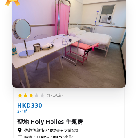
(17 評論)
HKD330
2小時
聖地 Holy Holies 主題房
佐敦德興街9-10號寶來大廈5樓
時鐘：11am - 230am (凌晨)