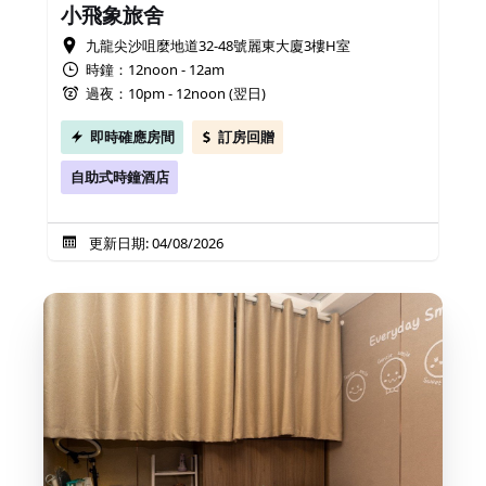
小飛象旅舍
九龍尖沙咀麼地道32-48號麗東大廈3樓H室
時鐘：12noon - 12am
過夜：10pm - 12noon (翌日)
即時確應房間
訂房回贈
自助式時鐘酒店
更新日期: 04/08/2026