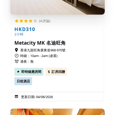
(4 評論)
HKD310
2小時
Metacity MK 名迪旺角
香港九龍旺角廣東道968-970號
時鐘：10am - 2am (凌晨)
過夜：無
即時確應房間
訂房回贈
日租酒店
更新日期: 04/08/2026