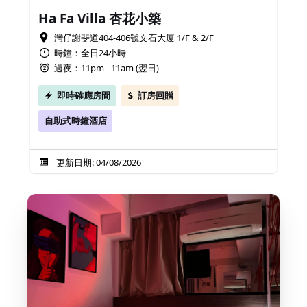
Ha Fa Villa 杏花小築
灣仔謝斐道404-406號文石大厦 1/F & 2/F
時鐘：全日24小時
過夜：11pm - 11am (翌日)
即時確應房間
訂房回贈
自助式時鐘酒店
更新日期: 04/08/2026