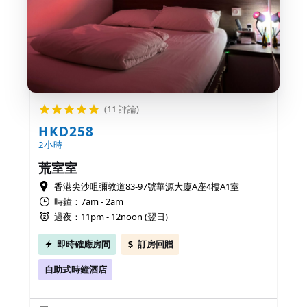
(11 評論)
HKD258
2小時
荒室室
香港尖沙咀彌敦道83-97號華源大廈A座4樓A1室
時鐘：7am - 2am
過夜：11pm - 12noon (翌日)
即時確應房間
訂房回贈
自助式時鐘酒店