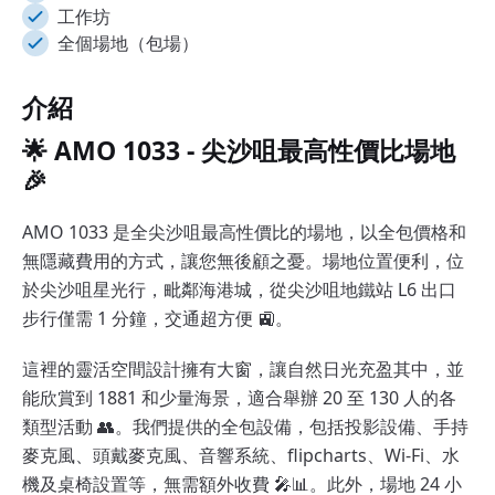
工作坊
全個場地（包場）
介紹
🌟 AMO 1033 - 尖沙咀最高性價比場地
🎉
AMO 1033 是全尖沙咀最高性價比的場地，以全包價格和
無隱藏費用的方式，讓您無後顧之憂。場地位置便利，位
於尖沙咀星光行，毗鄰海港城，從尖沙咀地鐵站 L6 出口
步行僅需 1 分鐘，交通超方便 🚉。
這裡的靈活空間設計擁有大窗，讓自然日光充盈其中，並
能欣賞到 1881 和少量海景，適合舉辦 20 至 130 人的各
類型活動 👥。我們提供的全包設備，包括投影設備、手持
麥克風、頭戴麥克風、音響系統、flipcharts、Wi-Fi、水
機及桌椅設置等，無需額外收費 🎤📊。此外，場地 24 小