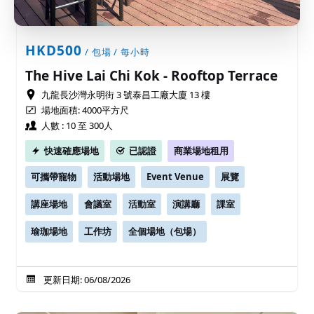
HKD500
/ 包場 / 每小時
The Hive Lai Chi Kok - Rooftop Terrace
九龍長沙灣永明街 3 號泰昌工廠大廈 13 樓
場地面積: 4000平方尺
人數 : 10 至 300人
快速確應場地
已認證
商業場地租用
可攜帶寵物
活動場地
Event Venue
展覽
講座場地
會議室
活動室
演講廳
課室
瑜珈場地
工作坊
全個場地（包場）
更新日期: 06/08/2026