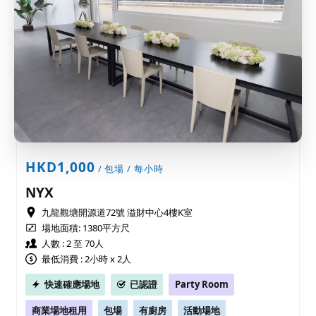
HKD1,000
/ 包場 / 每小時
NYX
九龍觀塘開源道72號 溢財中心4樓K室
場地面積:
1380平方尺
人數 : 2 至 70人
最低消費 : 2小時 x 2人
快速確應場地
已認證
Party Room
商業場地租用
包場
有廚房
活動場地