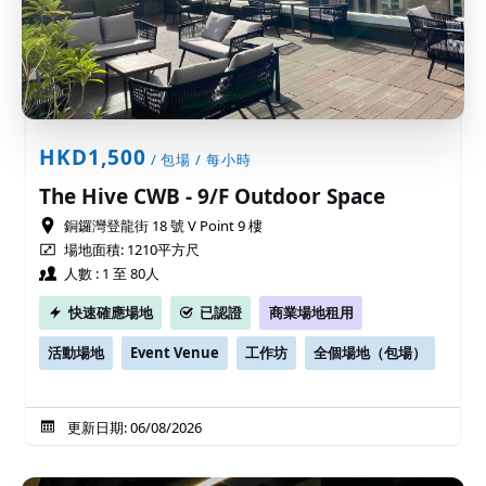
HKD1,500
/ 包場 / 每小時
The Hive CWB - 9/F Outdoor Space
銅鑼灣登龍街 18 號 V Point 9 樓
場地面積: 1210平方尺
人數 : 1 至 80人
快速確應場地
已認證
商業場地租用
活動場地
Event Venue
工作坊
全個場地（包場）
更新日期: 06/08/2026