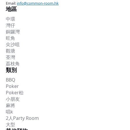
Email:
info@common-room.hk
地區
中環
灣仔
銅鑼灣
旺角
尖沙咀
觀塘
荃灣
荔枝角
類別
BBQ
Poker
Poker枱
小朋友
麻將
唱k
2人Party Room
大型