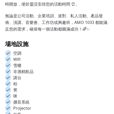
時開放，便於靈活安排您的活動時間 ⏰。
無論是公司活動、企業培訓、派對、私人活動、產品發
佈、演講、音樂會、工作坊或興趣班，AMO 1033 都能滿
足您的需求，確保每一個活動都圓滿成功！🌈✨
場地設施
空調
Wifi
雪櫃
非酒精飲品
講台
枱
凳
咪
擴音系統
Projector