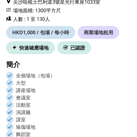
尖沙咀梳士巴利道3號星光行東座1033室
場地面積: 1300平方尺
人數 : 1 至 130人
HKD1,000 / 包場 / 每小時
商業場地租用
快速確應場地
已認證
簡介
全個場地（包場）
大型
講座場地
會議室
活動室
演講廳
課室
瑜珈場地
舞蹈室