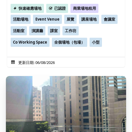
快速確應場地
已認證
商業場地租用
活動場地
Event Venue
展覽
講座場地
會議室
活動室
演講廳
課室
工作坊
Co Working Space
全個場地（包場）
小型
更新日期: 06/08/2026