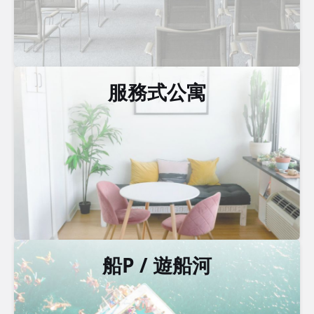
服務式公寓
船P / 遊船河