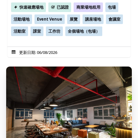
快速確應場地
已認證
商業場地租用
包場
活動場地
Event Venue
展覽
講座場地
會議室
活動室
課室
工作坊
全個場地（包場）
更新日期: 06/08/2026