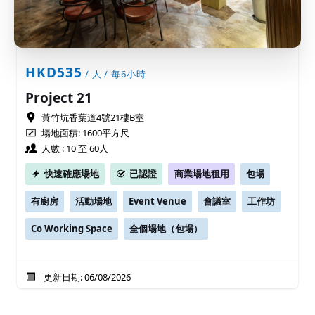
HKD535
/ 人 / 每6小時
Project 21
黃竹坑香葉道4號21樓B室
場地面積: 1600平方尺
人數 : 10 至 60人
快速確應場地
已認證
商業場地租用
包場
有廚房
活動場地
Event Venue
會議室
工作坊
Co Working Space
全個場地（包場）
更新日期: 06/08/2026