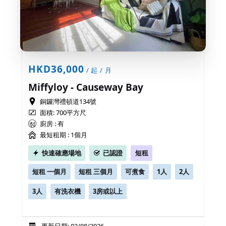
HKD36,000
/ 起 / 月
Miffyloy - Causeway Bay
銅鑼灣禮頓道134號
面積: 700平方尺
廚房 : 有
最短租期 :
1個月
快速確應場地
已認證
短租
短租 一個月
短租 三個月
可煮食
1人
2人
3人
有洗衣機
3房或以上
更新日期: 03/08/2026