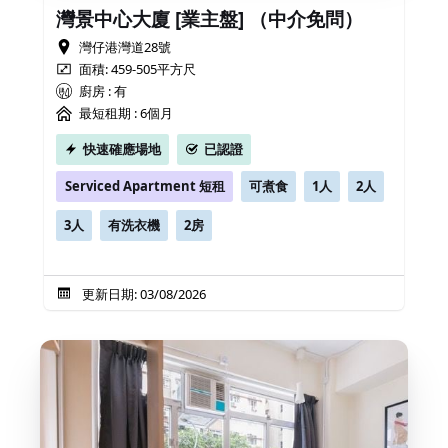
灣景中心大廈 [業主盤] （中介免問）
灣仔港灣道28號
面積: 459-505平方尺
廚房 : 有
最短租期 :
6個月
快速確應場地
已認證
Serviced Apartment 短租
可煮食
1人
2人
3人
有洗衣機
2房
更新日期: 03/08/2026