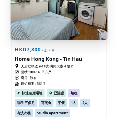
HKD7,800
/ 起 / 月
Home Hong Kong - Tin Hau
天后歌頓道 9-11號 明興大廈 4 樓 D
面積: 100-140平方尺
廚房 : 沒有
最短租期 :
3個月
快速確應場地
已認證
短租
短租 三個月
可煮食
平價
1人
2人
有洗衣機
Studio Apartment