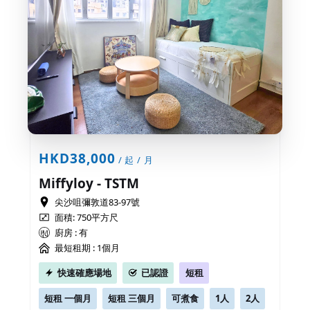
HKD38,000
/ 起 / 月
Miffyloy - TSTM
尖沙咀彌敦道83-97號
面積: 750平方尺
廚房 : 有
最短租期 :
1個月
快速確應場地
已認證
短租
短租 一個月
短租 三個月
可煮食
1人
2人