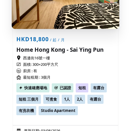
HKD18,800
/ 起 / 月
Home Hong Kong - Sai Ying Pun
西邊街16號一樓
面積: 300+200平方尺
廚房 : 有
最短租期 :
3個月
快速確應場地
已認證
短租
有露台
短租 三個月
可煮食
1人
2人
有露台
有洗衣機
Studio Apartment
更新日期: 03/08/2026