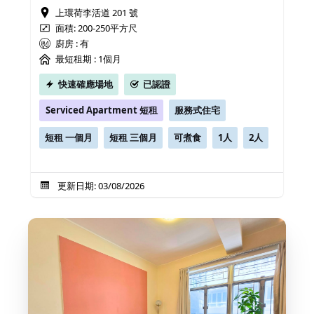
上環荷李活道 201 號
面積: 200-250平方尺
廚房 : 有
最短租期 :
1個月
快速確應場地
已認證
Serviced Apartment 短租
服務式住宅
短租 一個月
短租 三個月
可煮食
1人
2人
更新日期: 03/08/2026