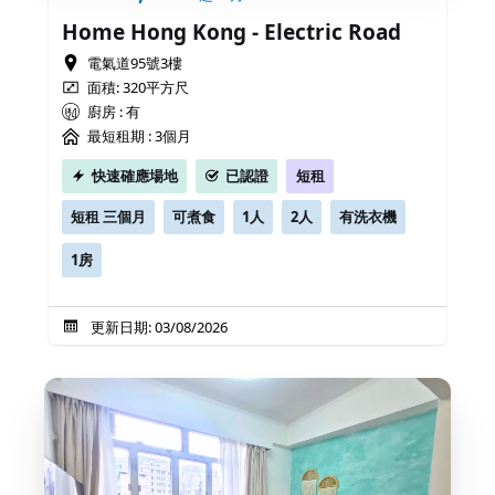
Home Hong Kong - Electric Road
電氣道95號3樓
面積: 320平方尺
廚房 : 有
最短租期 :
3個月
快速確應場地
已認證
短租
短租 三個月
可煮食
1人
2人
有洗衣機
1房
更新日期: 03/08/2026