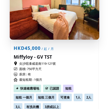
HKD45,000
/ 起 / 月
Miffyloy - GV TST
尖沙咀漆咸道南119-121號
面積: 750平方尺
廚房 : 有
最短租期 :
1個月
快速確應場地
已認證
短租
短租 一個月
短租 三個月
可煮食
1人
2人
3人
有洗衣機
3房或以上