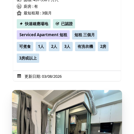
廚房 : 有
最短租期 :
3個月
快速確應場地
已認證
Serviced Apartment 短租
短租 三個月
可煮食
1人
2人
3人
有洗衣機
2房
3房或以上
更新日期: 03/08/2026