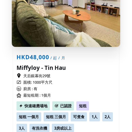
HKD48,000
/ 起 / 月
Miffyloy - Tin Hau
天后銀幕街29號
面積: 1000平方尺
廚房 : 有
最短租期 :
1個月
快速確應場地
已認證
短租
短租 一個月
短租 三個月
可煮食
1人
2人
3人
有洗衣機
3房或以上