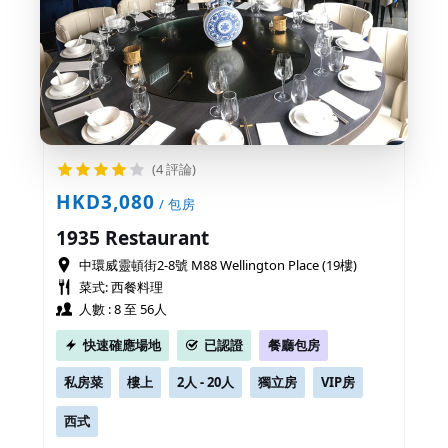
(4 評論)
HKD3,080
/ 包房
1935 Restaurant
中環威靈頓街2-8號 M88 Wellington Place (19樓)
菜式: 西餐料理
人數 : 8 至 56人
快速確應場地
已認證
餐廳包房
私房菜
樓上
2人 - 20人
獨立房
VIP房
西式