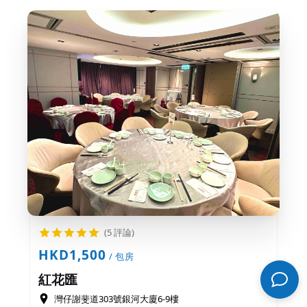
(5 評論)
HKD1,500
/ 包房
紅花匯
灣仔謝斐道303號銀河大廈6-9樓