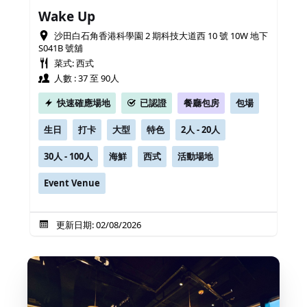
Wake Up
沙田白石角香港科學園 2 期科技大道西 10 號 10W 地下
S041B 號舖
菜式: 西式
人數 : 37 至 90人
快速確應場地
已認證
餐廳包房
包場
生日
打卡
大型
特色
2人 - 20人
30人 - 100人
海鮮
西式
活動場地
Event Venue
更新日期: 02/08/2026