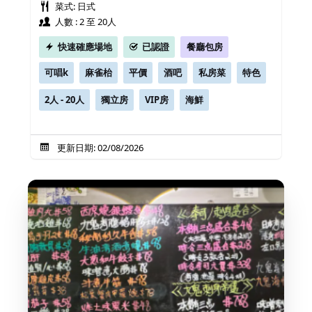
菜式: 日式
人數 : 2 至 20人
快速確應場地
已認證
餐廳包房
可唱k
麻雀枱
平價
酒吧
私房菜
特色
2人 - 20人
獨立房
VIP房
海鮮
更新日期: 02/08/2026