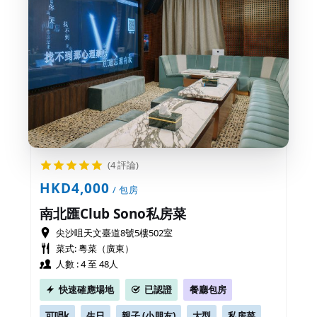
(4 評論)
HKD4,000
/ 包房
南北匯Club Sono私房菜
尖沙咀天文臺道8號5樓502室
菜式: 粵菜（廣東）
人數 : 4 至 48人
快速確應場地
已認證
餐廳包房
可唱k
生日
親子 (小朋友)
大型
私房菜