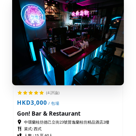
(4 評論)
HKD3,000
/ 包場
Gon! Bar & Restaurant
中環蘭桂坊德己立街23號晉逸蘭桂坊精品酒店2樓
菜式: 西式
人數 : 15 至 60人