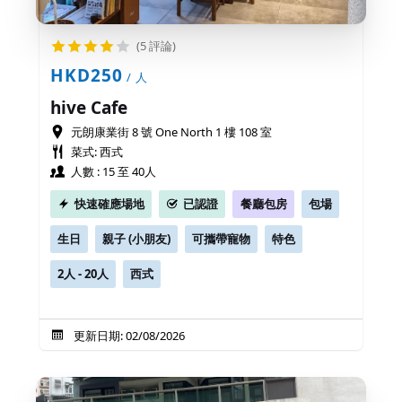
(5 評論)
HKD250
/ 人
hive Cafe
元朗康業街 8 號 One North 1 樓 108 室
菜式: 西式
人數 : 15 至 40人
快速確應場地
已認證
餐廳包房
包場
生日
親子 (小朋友)
可攜帶寵物
特色
2人 - 20人
西式
更新日期: 02/08/2026