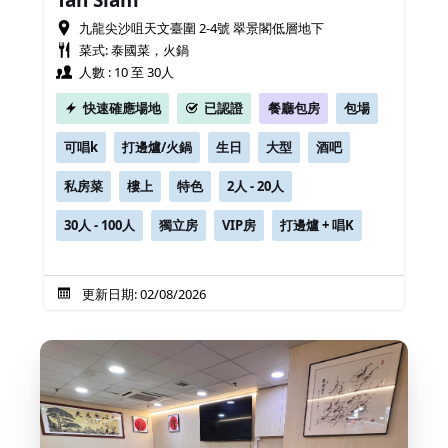
Tah Siam
九龍尖沙咀天文臺圍 2-4號 翠景閣低層地下
菜式: 泰國菜，火鍋
人數 : 10 至 30人
快速確應場地
已認證
餐廳包房
包場
可唱k
打邊爐/火鍋
生日
大型
酒吧
私房菜
樓上
特色
2人 - 20人
30人 - 100人
獨立房
VIP房
打邊爐 + 唱K
更新日期: 02/08/2026