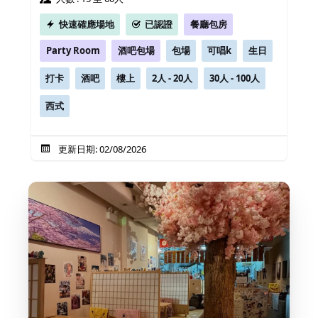
快速確應場地
已認證
餐廳包房
Party Room
酒吧包場
包場
可唱k
生日
打卡
酒吧
樓上
2人 - 20人
30人 - 100人
西式
更新日期: 02/08/2026