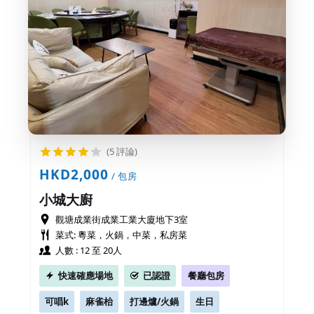
(5 評論)
HKD2,000
/ 包房
小城大廚
觀塘成業街成業工業大廈地下3室
菜式: 粵菜，火鍋，中菜，私房菜
人數 : 12 至 20人
快速確應場地
已認證
餐廳包房
可唱k
麻雀枱
打邊爐/火鍋
生日