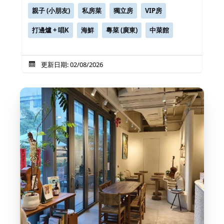
親子 (小朋友)
私房菜
獨立房
VIP房
打邊爐 + 唱K
海鮮
粵菜 (廣東)
中菜館
更新日期: 02/08/2026