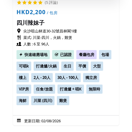
(5 評論)
HKD2,200
/ 包房
四川辣妹子
尖沙咀山林道30-32號昌林閣1樓
菜式: 川菜-四川，火鍋，雞煲
人數 : 6 至 96人
快速確應場地
已認證
餐廳包房
包場
可唱k
打邊爐/火鍋
生日
平價
大型
樓上
2人 - 20人
30人 - 100人
獨立房
VIP房
任食/放題
打邊爐 + 唱K
無限時
海鮮
川菜 (四川)
雞煲
更新日期: 02/08/2026