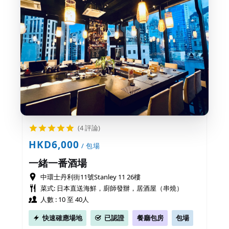
(4 評論)
HKD6,000
/ 包場
一緒一番酒場
中環士丹利街11號Stanley 11 26樓
菜式: 日本直送海鮮，廚師發辦，居酒屋（串燒）
人數 : 10 至 40人
快速確應場地
已認證
餐廳包房
包場