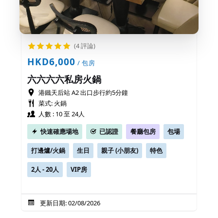
(4 評論)
HKD6,000
/ 包房
六六六六私房火鍋
港鐵天后站 A2 出口步行約5分鐘
菜式: 火鍋
人數 : 10 至 24人
快速確應場地
已認證
餐廳包房
包場
打邊爐/火鍋
生日
親子 (小朋友)
特色
2人 - 20人
VIP房
更新日期: 02/08/2026