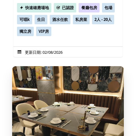
快速確應場地
已認證
餐廳包房
包場
可唱k
生日
酒水任飲
私房菜
2人 - 20人
獨立房
VIP房
更新日期: 02/08/2026