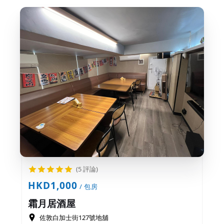
(5 評論)
HKD1,000
/ 包房
霜月居酒屋
佐敦白加士街127號地舖