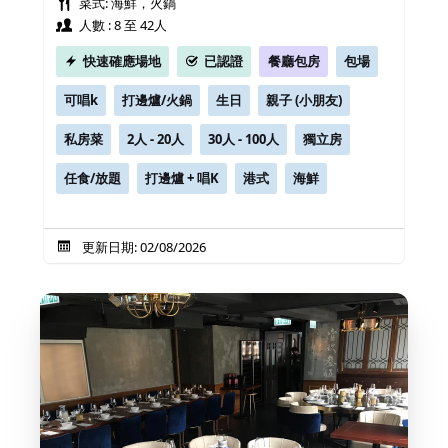
菜式: 海鮮，火鍋
人數 : 8 至 42人
快速確應場地
已認證
餐廳包房
包場
可唱k
打邊爐/火鍋
生日
親子 (小朋友)
私房菜
2人 - 20人
30人 - 100人
獨立房
任食/放題
打邊爐 + 唱K
港式
海鮮
更新日期: 02/08/2026