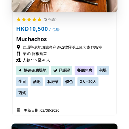
(5 評論)
HKD10,500
/ 包場
Muchachos
西環堅尼地城域多利道62號耀基工廠大廈1樓B室
菜式: 阿根廷菜
人數 : 15 至 40人
快速確應場地
已認證
餐廳包房
包場
生日
酒吧
私房菜
特色
2人 - 20人
西式
更新日期: 02/08/2026