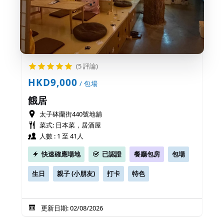
(5 評論)
HKD9,000
/ 包場
餓居
太子砵蘭街440號地舖
菜式: 日本菜，居酒屋
人數 : 1 至 41人
快速確應場地
已認證
餐廳包房
包場
生日
親子 (小朋友)
打卡
特色
更新日期: 02/08/2026