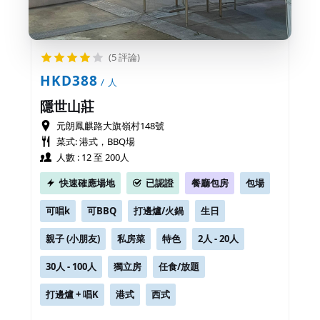
(5 評論)
HKD388
/ 人
隱世山莊
元朗鳳麒路大旗嶺村148號
菜式: 港式，BBQ場
人數 : 12 至 200人
快速確應場地
已認證
餐廳包房
包場
可唱k
可BBQ
打邊爐/火鍋
生日
親子 (小朋友)
私房菜
特色
2人 - 20人
30人 - 100人
獨立房
任食/放題
打邊爐 + 唱K
港式
西式