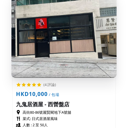
(4 評論)
HKD10,000
/ 包場
九鬼居酒屋 - 西營盤店
高街80-86號麗賢閣地下A號舖
菜式: 日式居酒屋風味
人數 : 2 至 50人