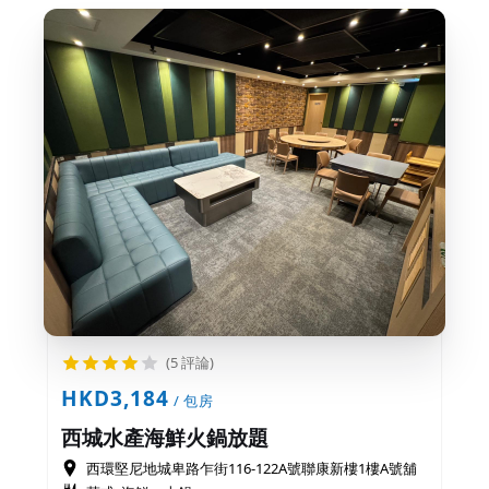
(5 評論)
HKD3,184
/ 包房
西城水產海鮮火鍋放題
西環堅尼地城卑路乍街116-122A號聯康新樓1樓A號舖