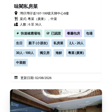
味閣私房菜
灣仔灣仔道197-199號天輝中心6樓
菜式: 粵菜（廣東），中菜
人數 : 6 至 36人
快速確應場地
已認證
餐廳包房
包場
生日
親子 (小朋友)
私房菜
2人 - 20人
30人 - 100人
獨立房
海鮮
粵菜 (廣東)
中菜館
更新日期: 02/08/2026