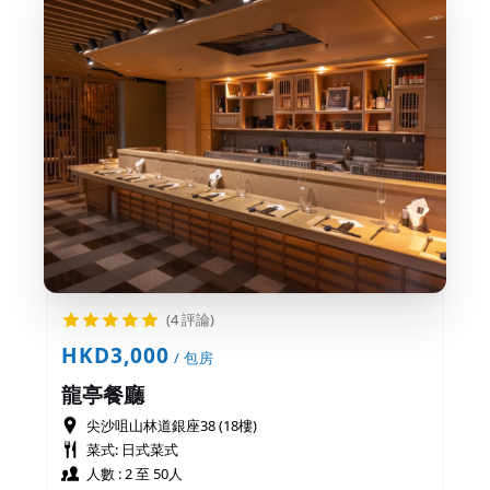
(4 評論)
HKD3,000
/ 包房
龍亭餐廳
尖沙咀山林道銀座38 (18樓)
菜式: 日式菜式
人數 : 2 至 50人