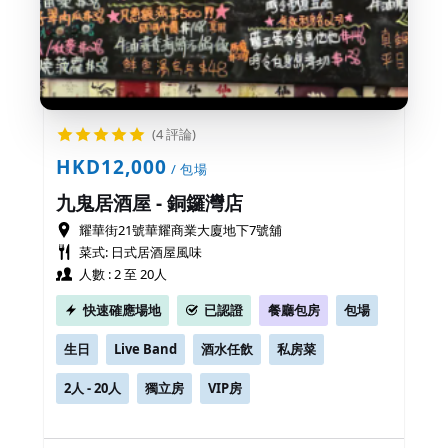
(4 評論)
HKD12,000
/ 包場
九鬼居酒屋 - 銅鑼灣店
耀華街21號華耀商業大廈地下7號舖
菜式: 日式居酒屋風味
人數 : 2 至 20人
快速確應場地
已認證
餐廳包房
包場
生日
Live Band
酒水任飲
私房菜
2人 - 20人
獨立房
VIP房