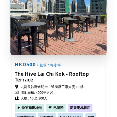
HKD500
/ 包場 / 每小時
The Hive Lai Chi Kok - Rooftop
Terrace
九龍長沙灣永明街 3 號泰昌工廠大廈 13 樓
場地面積: 4000平方尺
人數 : 10 至 300人
快速確應場地
已認證
商業場地租用