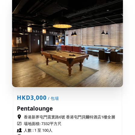
HKD3,000
/ 包場
Pentalounge
香港新界屯門震寰路6號 香港屯門貝爾特酒店1樓全層
場地面積:
7332平方尺
人數 : 1 至 100人