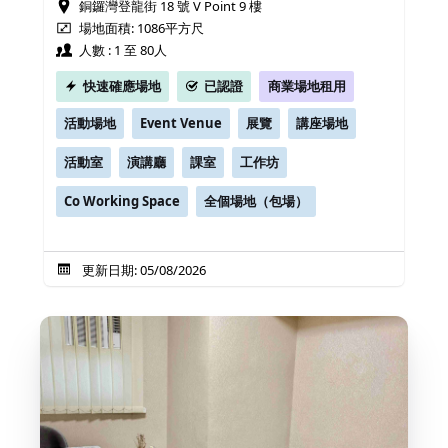
銅鑼灣登龍街 18 號 V Point 9 樓
場地面積: 1086平方尺
人數 : 1 至 80人
快速確應場地
已認證
商業場地租用
活動場地
Event Venue
展覽
講座場地
活動室
演講廳
課室
工作坊
Co Working Space
全個場地（包場）
更新日期: 05/08/2026