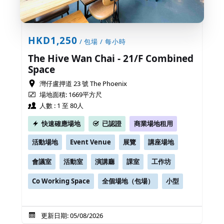
HKD1,250
/ 包場 / 每小時
The Hive Wan Chai - 21/F Combined
Space
灣仔盧押道 23 號 The Phoenix
場地面積: 1669平方尺
人數 : 1 至 80人
快速確應場地
已認證
商業場地租用
活動場地
Event Venue
展覽
講座場地
會議室
活動室
演講廳
課室
工作坊
Co Working Space
全個場地（包場）
小型
更新日期: 05/08/2026