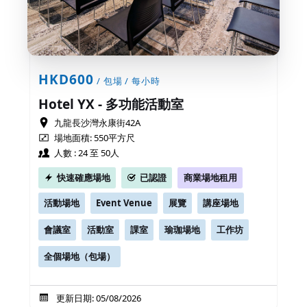
HKD600
/ 包場 / 每小時
Hotel YX - 多功能活動室
九龍長沙灣永康街42A
場地面積: 550平方尺
人數 : 24 至 50人
快速確應場地
已認證
商業場地租用
活動場地
Event Venue
展覽
講座場地
會議室
活動室
課室
瑜珈場地
工作坊
全個場地（包場）
更新日期: 05/08/2026