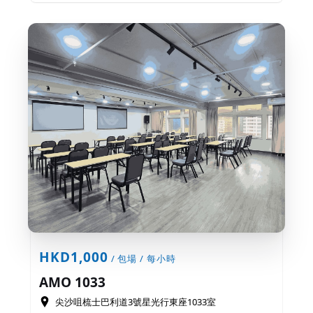
HKD1,000
/ 包場 / 每小時
AMO 1033
尖沙咀梳士巴利道3號星光行東座1033室