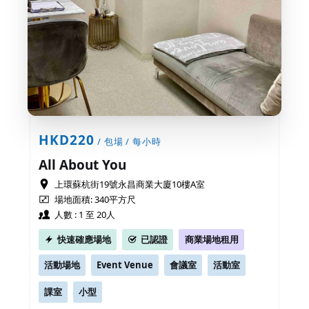
HKD220
/ 包場 / 每小時
All About You
上環蘇杭街19號永昌商業大廈10樓A室
場地面積: 340平方尺
人數 : 1 至 20人
快速確應場地
已認證
商業場地租用
活動場地
Event Venue
會議室
活動室
課室
小型