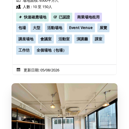
場地面積: 6500平方尺
人數 : 10 至 150人
快速確應場地
已認證
商業場地租用
包場
大型
活動場地
Event Venue
展覽
講座場地
會議室
活動室
演講廳
課室
工作坊
全個場地（包場）
更新日期: 05/08/2026