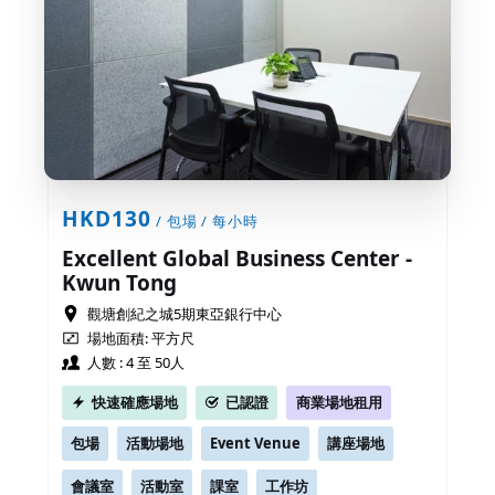
HKD130
/ 包場 / 每小時
Excellent Global Business Center -
Kwun Tong
觀塘創紀之城5期東亞銀行中心
場地面積: 平方尺
人數 : 4 至 50人
快速確應場地
已認證
商業場地租用
包場
活動場地
Event Venue
講座場地
會議室
活動室
課室
工作坊