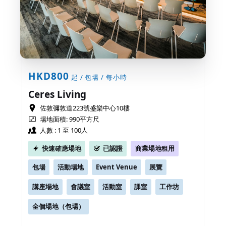
HKD800
起 / 包場 / 每小時
Ceres Living
佐敦彌敦道223號盛樂中心10樓
場地面積: 990平方尺
人數 : 1 至 100人
快速確應場地
已認證
商業場地租用
包場
活動場地
Event Venue
展覽
講座場地
會議室
活動室
課室
工作坊
全個場地（包場）