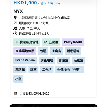
HKD1,000
/ 包場 / 每小時
NYX
九龍觀塘開源道72號 溢財中心4樓K室
場地面積:
1380平方尺
人數 : 2 至 70人
最低消費 : 2小時 x 2人
快速確應場地
已認證
Party Room
商業場地租用
包場
有廚房
活動場地
Event Venue
講座場地
會議室
活動室
演講廳
課室
工作坊
全個場地（包場）
小型
更新日期: 05/08/2026