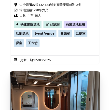
尖沙咀彌敦道132-134號美麗華廣場A座10樓
場地面積: 290平方尺
人數 : 1 至 10人
快速確應場地
已認證
商業場地租用
活動場地
Event Venue
會議室
活動室
課室
工作坊
更新日期: 05/08/2026