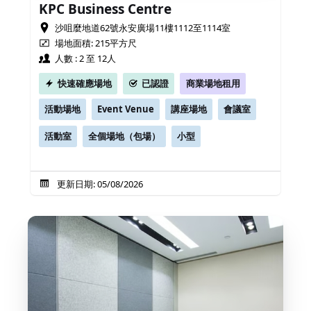
KPC Business Centre
沙咀麼地道62號永安廣場11樓1112至1114室
場地面積: 215平方尺
人數 : 2 至 12人
快速確應場地
已認證
商業場地租用
活動場地
Event Venue
講座場地
會議室
活動室
全個場地（包場）
小型
更新日期: 05/08/2026