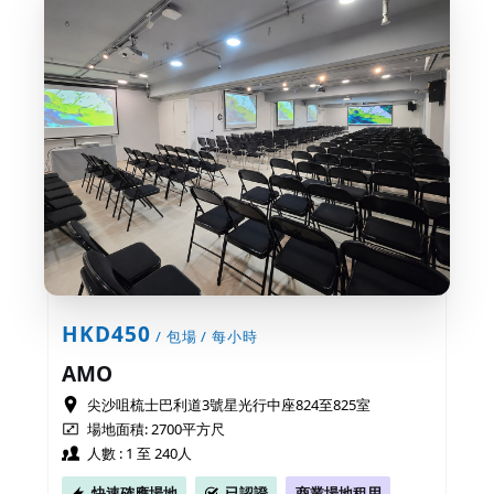
HKD450
/ 包場 / 每小時
AMO
尖沙咀梳士巴利道3號星光行中座824至825室
場地面積: 2700平方尺
人數 : 1 至 240人
快速確應場地
已認證
商業場地租用