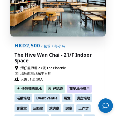
HKD2,500
/ 包場 / 每小時
The Hive Wan Chai - 21/F Indoor
Space
灣仔盧押道 23 號 The Phoenix
場地面積: 880平方尺
人數 : 1 至 50人
快速確應場地
已認證
商業場地租用
活動場地
Event Venue
展覽
講座場地
會議室
活動室
演講廳
課室
工作坊