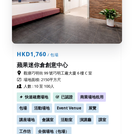
HKD1,760
/ 包場
蘋果迷你倉創意中心
觀塘巧明街 99 號巧明工廠大廈 6 樓 C 室
場地面積: 2150平方尺
人數 : 10 至 100人
快速確應場地
已認證
商業場地租用
包場
活動場地
Event Venue
展覽
講座場地
會議室
活動室
演講廳
課室
工作坊
全個場地（包場）