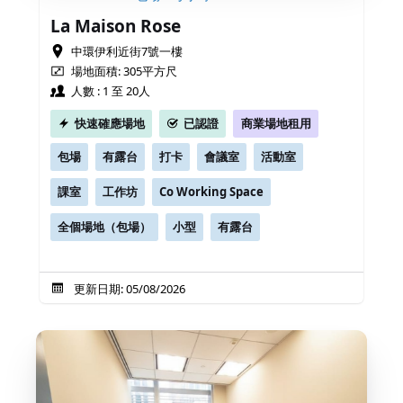
La Maison Rose
中環伊利近街7號一樓
場地面積: 305平方尺
人數 : 1 至 20人
快速確應場地
已認證
商業場地租用
包場
有露台
打卡
會議室
活動室
課室
工作坊
Co Working Space
全個場地（包場）
小型
有露台
更新日期: 05/08/2026