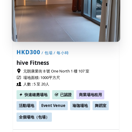
HKD300
/ 包場 / 每小時
hive Fitness
元朗康業街 8 號 One North 1 樓 107 室
場地面積: 1000平方尺
人數 : 5 至 20人
快速確應場地
已認證
商業場地租用
活動場地
Event Venue
瑜珈場地
舞蹈室
全個場地（包場）