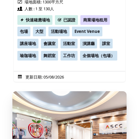
場地面積: 1300平方尺
人數 : 1 至 130人
快速確應場地
已認證
商業場地租用
包場
大型
活動場地
Event Venue
講座場地
會議室
活動室
演講廳
課室
瑜珈場地
舞蹈室
工作坊
全個場地（包場）
更新日期: 05/08/2026