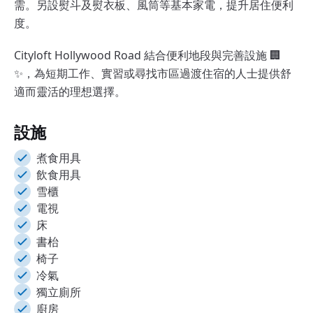
需。另設熨斗及熨衣板、風筒等基本家電，提升居住便利
度。
Cityloft Hollywood Road 結合便利地段與完善設施 🏢
✨，為短期工作、實習或尋找市區過渡住宿的人士提供舒
適而靈活的理想選擇。
設施
煮食用具
飲食用具
雪櫃
電視
床
書枱
椅子
冷氣
獨立廁所
廚房