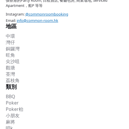
價香港的Party Room, 日租酒店, 餐廳包房, 商業場地, Serviced
Apartment，船P 等等
Instagram:
@commonroombooking
Email:
info@common-room.hk
地區
中環
灣仔
銅鑼灣
旺角
尖沙咀
觀塘
荃灣
荔枝角
類別
BBQ
Poker
Poker枱
小朋友
麻將
唱k