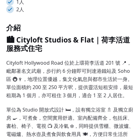
1人
2人
介紹
🏙️ Cityloft Studios & Flat｜荷李活道
服務式住宅
Cityloft Hollywood Road 位於上環荷李活道 201 號 📍，
毗鄰著名文武廟，步行約 6 分鐘即可到達港鐵站及 Soho
區 🚇🍷，地理位置優越，集文化氣息與都市生活於一身。
單位面積約 200 至 250 平方呎，提供靈活短租安排，最短
租期為 1 個月，亦可租住 3 個月，適合 1 至 2 人居住。
單位為 Studio 開放式設計 🛏️，設有獨立浴室 🚿 及獨立廚
房 🍳，可煮食，空間實用舒適。室內配備齊全，包括床、
書枱、椅子、電視 📺 及冷氣 ❄️，同時提供雪櫃、微波爐、
電磁爐、熱水壺及煮食與飲食用具 🍽️，方便日常生活所