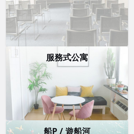
服務式公寓
船P / 遊船河