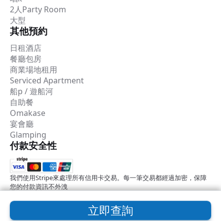
2人Party Room
大型
其他預約
日租酒店
餐廳包房
商業場地租用
Serviced Apartment
船p / 遊船河
自助餐
Omakase
宴會廳
Glamping
付款安全性
我們使用Stripe來處理所有信用卡交易。每一筆交易都經過加密，保障
您的付款資訊不外洩
立即查詢
2026 © Common Room預約平台
使用條款
隱私權政策