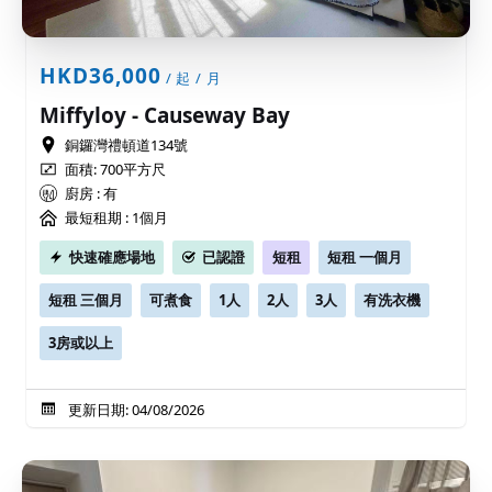
HKD36,000
/ 起 / 月
Miffyloy - Causeway Bay
銅鑼灣禮頓道134號
面積: 700平方尺
廚房 : 有
最短租期 :
1個月
快速確應場地
已認證
短租
短租 一個月
短租 三個月
可煮食
1人
2人
3人
有洗衣機
3房或以上
更新日期: 04/08/2026