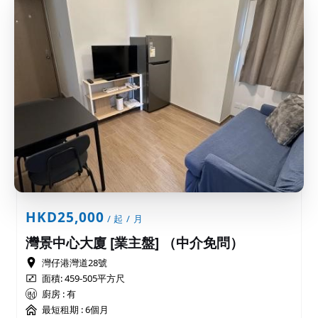
HKD25,000
/ 起 / 月
灣景中心大廈 [業主盤] （中介免問）
灣仔港灣道28號
面積: 459-505平方尺
廚房 : 有
最短租期 :
6個月