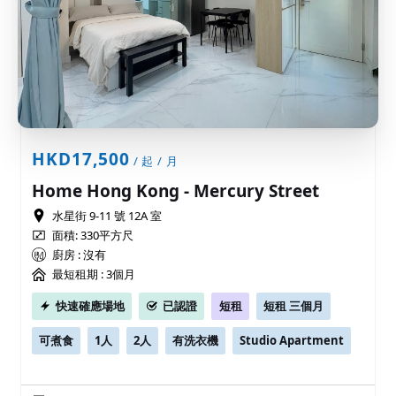
HKD17,500
/ 起 / 月
Home Hong Kong - Mercury Street
水星街 9-11 號 12A 室
面積: 330平方尺
廚房 : 沒有
最短租期 :
3個月
快速確應場地
已認證
短租
短租 三個月
可煮食
1人
2人
有洗衣機
Studio Apartment