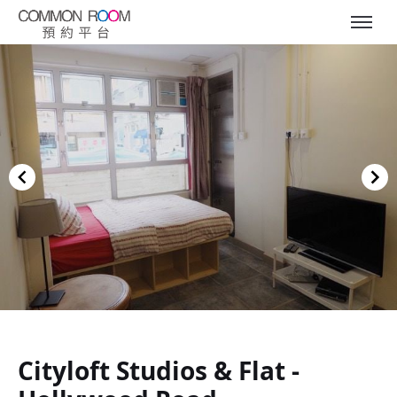
Item
1
of
Cityloft Studios & Flat -
10