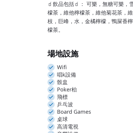
🧃飲品包括🧃： 可樂，無糖可樂
檬茶，維他檸檬茶，維他菊花茶，維
枝，巨峰，水，金橘檸檬，鴨屎香檸
檬茶。
場地設施
Wifi
唱k設備
骰盅
Poker枱
飛標
乒乓波
Board Games
桌球
高清電視