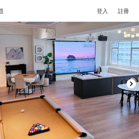
題
登入
註冊