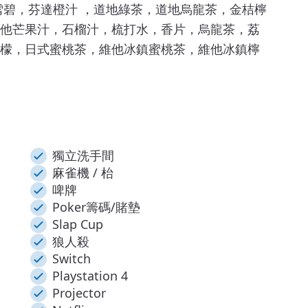
，雪碧，芬達橙汁 ，道地綠茶，道地烏龍茶，金桔檸
他芒果汁，石榴汁，梳打水，香片，烏龍茶，荔
檬，日式蜜桃茶，維他冰鎮蜜桃茶，維他冰鎮檸
獨立洗手間
麻雀機 / 枱
啤牌
Poker籌碼/賭墊
Slap Cup
狼人殺
Switch
Playstation 4
Projector