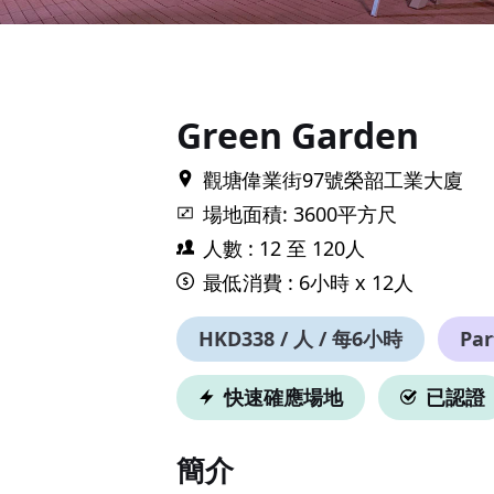
Item
1
of
17
Green Garden
觀塘偉業街97號榮韶工業大廈
場地面積: 3600平方尺
人數 : 12 至 120人
最低消費 : 6小時 x 12人
HKD338 / 人 / 每6小時
Pa
快速確應場地
已認證
簡介