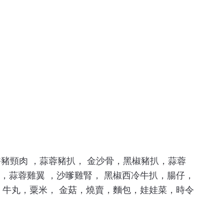
蒜香豬頸肉 ，蒜蓉豬扒， 金沙骨，黑椒豬扒，蒜蓉
，蒜蓉雞翼 ，沙嗲雞腎， 黑椒西冷牛扒，腸仔，
，牛丸，粟米， 金菇，燒賣，麵包，娃娃菜，時令