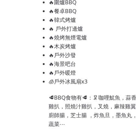
🔥圍爐BBQ
🔥餐卓BBQ
🔥韓式烤爐
🔥 戶外打邊爐
🔥燒烤無煙電爐
🔥木炭烤爐
🔥戶外沙發
🔥海景吧台
🔥戶外暖燈
🧊戶外冰風扇x3
🥩BBQ食物有🥩：🦑咖哩魷魚，
雞扒，照燒汁雞扒，叉燒，麻辣雞翼
廚師腸，芝士腸 ，炸魚旦，墨魚丸
蔬菜⋯