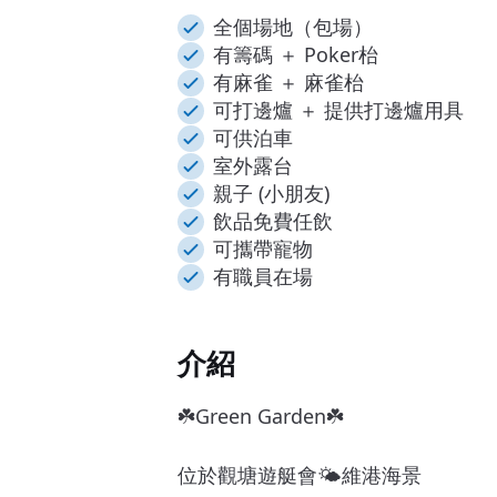
全個場地（包場）
有籌碼 ＋ Poker枱
有麻雀 ＋ 麻雀枱
可打邊爐 ＋ 提供打邊爐用具
可供泊車
室外露台
親子 (小朋友)
飲品免費任飲
可攜帶寵物
有職員在場
介紹
☘️Green Garden☘️
位於觀塘遊艇會🌤️維港海景