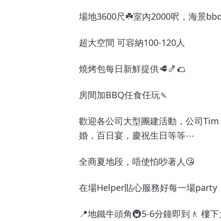
場地3600尺☘️室內2000呎，海景bbq
超大空間 可容納100-120人
燒烤包每日新鮮提供🥩🍤🌮
房間加BBQ任食任玩🍡
歡迎各公司大型團建活動，公司Tim 
婚，百日宴，慶祝生日等等⋯
全商夏地段，唔使怕吵著人😘
在場Helper貼心服務好每一場pa
📍地鐵牛頭角🚇5-6分鐘即到🚶 樓下