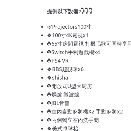
提供以下設備:👇👇👇
🌿Projectors100寸
🍀100寸4K電視x1
☘️65寸房間電視 打機唱歌可同時享
☘️Switch手制遊戲機x4
☘️PS4 VR
🍀BBS超靚咪x6
🍀shisha
☘️開放式U型大廚房
☘️焗爐 微波爐
☘️JBL音響
☘️室內自動麻將機X2 手動麻將x2
☘️兩個獨立室內洗手間
🍀美式卓球枱