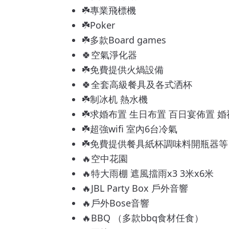
☘️專業飛標機
☘️Poker
☘️多款Board games
🍀空氣淨化器
☘️免費提供火煱設備
🍀全套高級餐具及各式洒杯
☘️制冰机 熱水機
☘️求婚布置 生日布置 百日宴佈置 
☘️超強wifi 室內6台冷氣
☘️免費提供餐具紙杯調味料開瓶器等
🔥空中花園
🔥特大雨棚 遮風擋雨x3 3米x6米
🔥JBL Party Box 戶外音響
🔥戶外Bose音響
🔥BBQ （多款bbq食材任食）