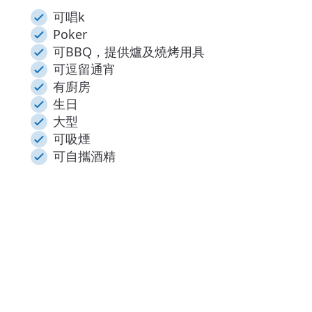
可唱k
Poker
可BBQ，提供爐及燒烤用具
可逗留通宵
有廚房
生日
大型
可吸煙
可自攜酒精