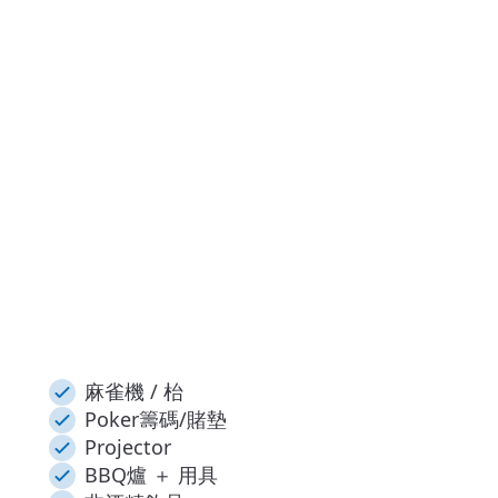
麻雀機 / 枱
Poker籌碼/賭墊
Projector
BBQ爐 ＋ 用具