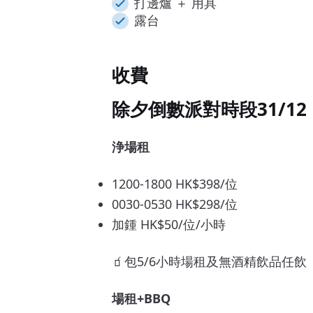
打邊爐 ＋ 用具
露台
收費
除夕倒數派對時段31/12
浄場租
1200-1800 HK$398/位
0030-0530 HK$298/位
加鍾 HK$50/位/小時
🧃包5/6小時場租及無酒精飲品任飲
場租+BBQ