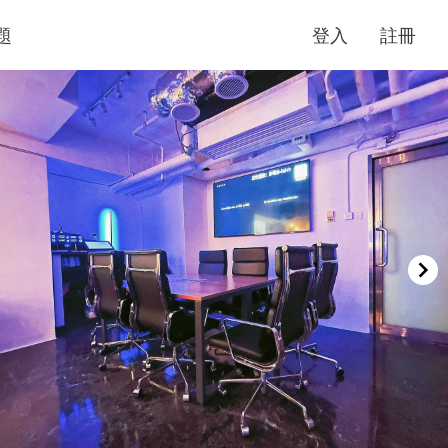
題
登入
註冊