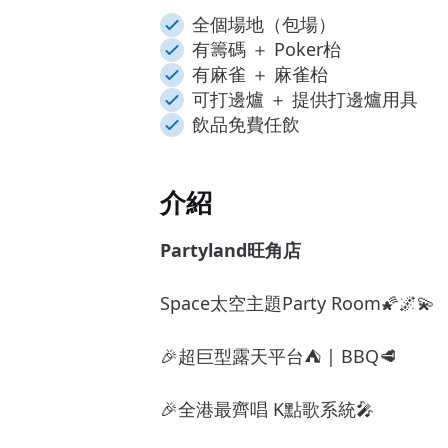
全個場地（包場）
有籌碼 ＋ Poker枱
有麻雀 ＋ 麻雀枱
可打邊爐 ＋ 提供打邊爐用具
飲品免費任飲
介紹
Partyland旺角店
Space太空主題Party Room🌠🌌💫
🎉超巨型露天平台⛺ | BBQ🥩
🎉全港最齊唱 K點歌系統🎤