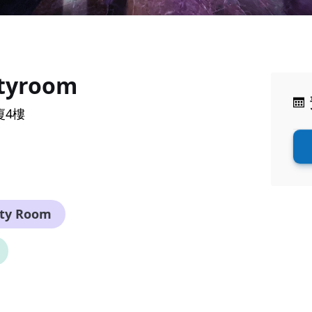
tyroom
廈4樓
rty Room