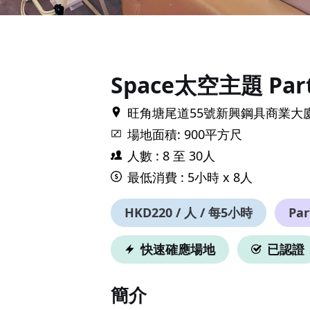
Item
1
of
6
Space太空主題 Par
旺角塘尾道55號新興鋼具商業大
場地面積: 900平方尺
人數 : 8 至 30人
最低消費 : 5小時 x 8人
HKD220 / 人 / 每5小時
Pa
快速確應場地
已認證
簡介