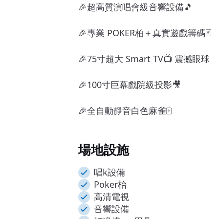
🎉超高質演唱會級音響設備🎵
🎉專業 POKER柏＋真實遊戲籌碼🃏
🎉75寸超大 Smart TV📺 震撼眼球
🎉100寸巨幕戲院級投影🎥
🎉全自動靜音白色麻雀🀄
場地設施
唱k設備
Poker枱
高清電視
音響設備