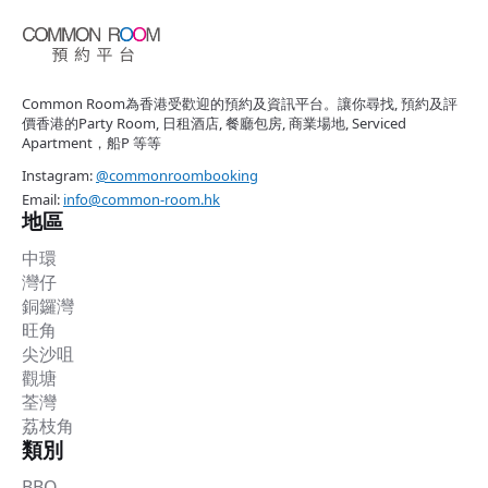
Common Room為香港受歡迎的預約及資訊平台。讓你尋找, 預約及評
價香港的Party Room, 日租酒店, 餐廳包房, 商業場地, Serviced
Apartment，船P 等等
Instagram:
@commonroombooking
Email:
info@common-room.hk
地區
中環
灣仔
銅鑼灣
旺角
尖沙咀
觀塘
荃灣
荔枝角
類別
BBQ