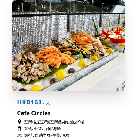
HKD168
/ 人
Café Circles
荃灣楊屋道8號荃灣西如心酒店9樓
菜式: 中菜/西餐/海鲜
類型 : 自助早餐/午餐/晚餐