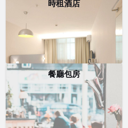
時租酒店
餐廳包房