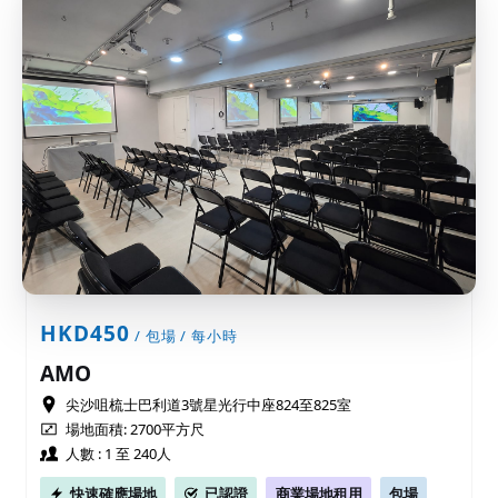
HKD450
/ 包場 / 每小時
AMO
尖沙咀梳士巴利道3號星光行中座824至825室
場地面積: 2700平方尺
人數 : 1 至 240人
快速確應場地
已認證
商業場地租用
包場