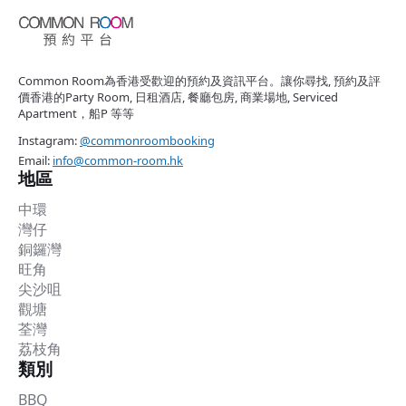
Common Room為香港受歡迎的預約及資訊平台。讓你尋找, 預約及評
價香港的Party Room, 日租酒店, 餐廳包房, 商業場地, Serviced
Apartment，船P 等等
Instagram:
@commonroombooking
Email:
info@common-room.hk
地區
中環
灣仔
銅鑼灣
旺角
尖沙咀
觀塘
荃灣
荔枝角
類別
BBQ