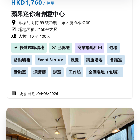
HKD1,760
/ 包場
蘋果迷你倉創意中心
觀塘巧明街 99 號巧明工廠大廈 6 樓 C 室
場地面積: 2150平方尺
人數 : 10 至 100人
快速確應場地
已認證
商業場地租用
包場
活動場地
Event Venue
展覽
講座場地
會議室
活動室
演講廳
課室
工作坊
全個場地（包場）
更新日期: 04/08/2026