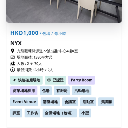
HKD1,000
/ 包場 / 每小時
NYX
九龍觀塘開源道72號 溢財中心4樓K室
場地面積:
1380平方尺
人數 : 2 至 70人
最低消費 : 2小時 x 2人
快速確應場地
已認證
Party Room
商業場地租用
包場
有廚房
活動場地
Event Venue
講座場地
會議室
活動室
演講廳
課室
工作坊
全個場地（包場）
小型