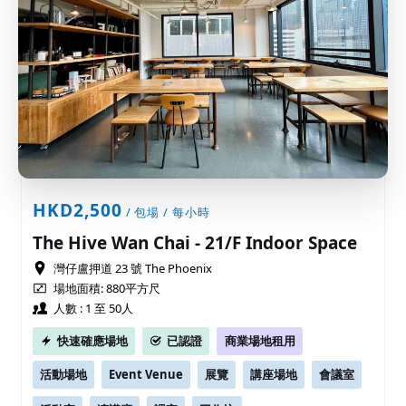
HKD2,500
/ 包場 / 每小時
The Hive Wan Chai - 21/F Indoor Space
灣仔盧押道 23 號 The Phoenix
場地面積: 880平方尺
人數 : 1 至 50人
快速確應場地
已認證
商業場地租用
活動場地
Event Venue
展覽
講座場地
會議室