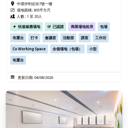
中環伊利近街7號一樓
場地面積: 305平方尺
人數 : 1 至 20人
快速確應場地
已認證
商業場地租用
包場
有露台
打卡
會議室
活動室
課室
工作坊
Co Working Space
全個場地（包場）
小型
有露台
更新日期: 04/08/2026