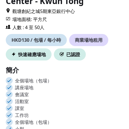
Center - Kwun Tong
觀塘創紀之城5期東亞銀行中心
場地面積: 平方尺
人數 : 4 至 50人
HKD130 / 包場 / 每小時
商業場地租用
快速確應場地
已認證
簡介
全個場地（包場）
講座場地
會議室
活動室
課室
工作坊
全個場地（包場）