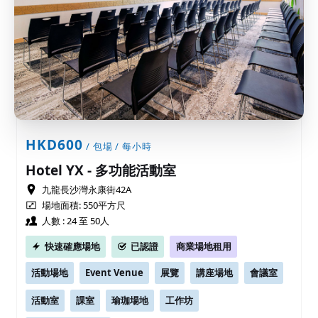
HKD600
/ 包場 / 每小時
Hotel YX - 多功能活動室
九龍長沙灣永康街42A
場地面積: 550平方尺
人數 : 24 至 50人
快速確應場地
已認證
商業場地租用
活動場地
Event Venue
展覽
講座場地
會議室
活動室
課室
瑜珈場地
工作坊