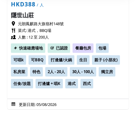
HKD388
/ 人
隱世山莊
元朗鳳麒路大旗嶺村148號
菜式: 港式，BBQ場
人數 : 12 至 200人
快速確應場地
已認證
餐廳包房
包場
可唱k
可BBQ
打邊爐/火鍋
生日
親子 (小朋友)
私房菜
特色
2人 - 20人
30人 - 100人
獨立房
任食/放題
打邊爐 + 唱K
港式
西式
更新日期: 05/08/2026