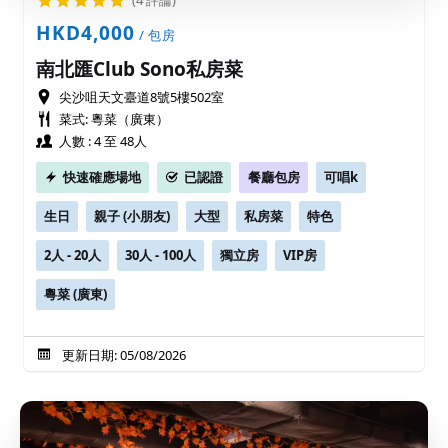
(4 評論)
HKD4,000
/ 包房
南北匯Club Sono私房菜
尖沙咀天文臺道8號5樓502室
菜式: 粵菜（廣東）
人數 : 4 至 48人
快速確應場地
已認證
餐廳包房
可唱k
生日
親子 (小朋友)
大型
私房菜
特色
2人 - 20人
30人 - 100人
獨立房
VIP房
粵菜 (廣東)
更新日期: 05/08/2026