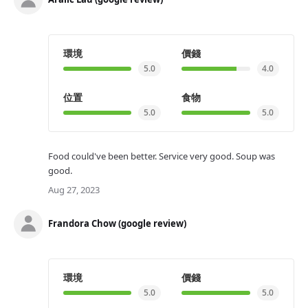
環境
價錢
5.0
4.0
位置
食物
5.0
5.0
Food could've been better. Service very good. Soup was
good.
Aug 27, 2023
Frandora Chow (google review)
環境
價錢
5.0
5.0