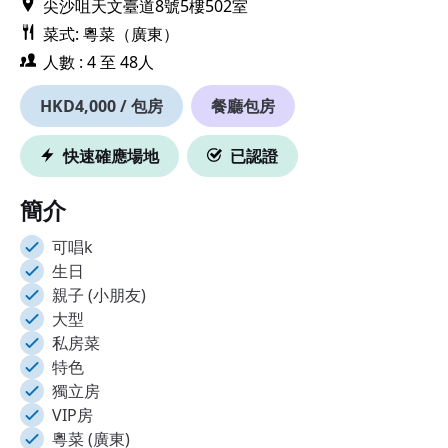
尖沙咀天文臺道8號5樓502室
菜式: 粵菜（廣東）
人數 : 4 至 48人
HKD4,000 / 包房
餐廳包房
快速確應場地
已認證
簡介
可唱k
生日
親子 (小朋友)
大型
私房菜
特色
獨立房
VIP房
粵菜 (廣東)