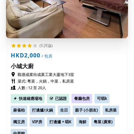
(5 評論)
HKD2,000
/ 包房
小城大廚
觀塘成業街成業工業大廈地下3室
菜式: 粵菜，火鍋，中菜，私房菜
人數 : 12 至 20人
快速確應場地
已認證
餐廳包房
可唱k
麻雀枱
打邊爐/火鍋
生日
親子 (小朋友)
私房菜
獨立房
VIP房
打邊爐 + 唱K
海鮮
粵菜 (廣東)
中菜館