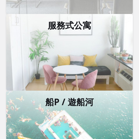
服務式公寓
船P / 遊船河