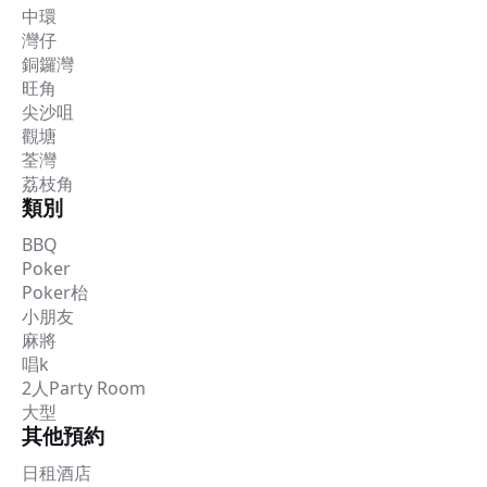
中環
灣仔
銅鑼灣
旺角
尖沙咀
觀塘
荃灣
荔枝角
類別
BBQ
Poker
Poker枱
小朋友
麻將
唱k
2人Party Room
大型
其他預約
日租酒店