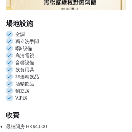
Item
1
場地設施
of
18
空調
獨立洗手間
唱k設備
高清電視
音響設備
飲食用具
非酒精飲品
酒精飲品
獨立房
VIP房
收費
最細閒房 HK$4,000