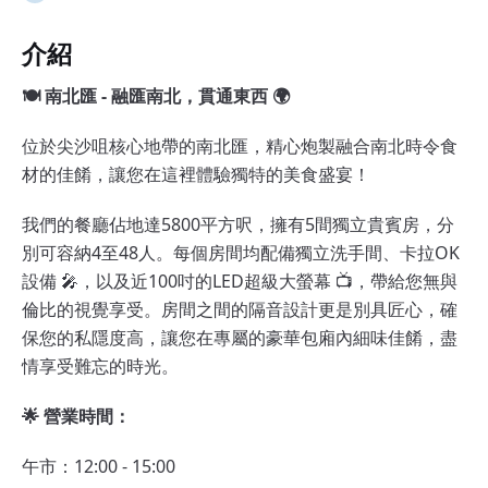
介紹
🍽️ 南北匯 - 融匯南北，貫通東西 🌍
位於尖沙咀核心地帶的南北匯，精心炮製融合南北時令食
材的佳餚，讓您在這裡體驗獨特的美食盛宴！
我們的餐廳佔地達5800平方呎，擁有5間獨立貴賓房，分
別可容納4至48人。每個房間均配備獨立洗手間、卡拉OK
設備 🎤，以及近100吋的LED超級大螢幕 📺，帶給您無與
倫比的視覺享受。房間之間的隔音設計更是別具匠心，確
保您的私隱度高，讓您在專屬的豪華包廂內細味佳餚，盡
情享受難忘的時光。
🌟 營業時間：
午市：12:00 - 15:00