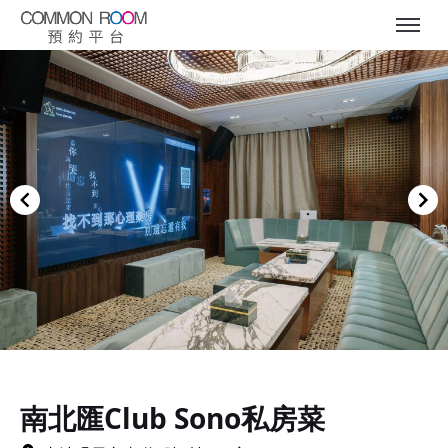
Item
1
of
南北匯Club Sono私房菜
7