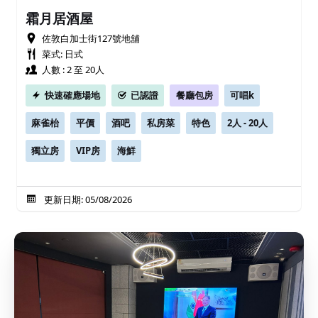
霜月居酒屋
佐敦白加士街127號地舖
菜式: 日式
人數 : 2 至 20人
快速確應場地
已認證
餐廳包房
可唱k
麻雀枱
平價
酒吧
私房菜
特色
2人 - 20人
獨立房
VIP房
海鮮
更新日期: 05/08/2026