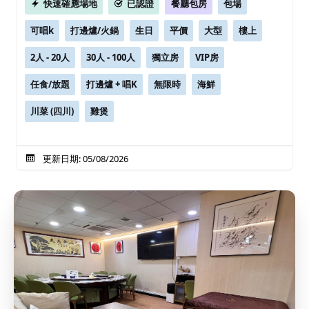
快速確應場地
已認證
餐廳包房
包場
可唱k
打邊爐/火鍋
生日
平價
大型
樓上
2人 - 20人
30人 - 100人
獨立房
VIP房
任食/放題
打邊爐 + 唱K
無限時
海鮮
川菜 (四川)
雞煲
更新日期: 05/08/2026