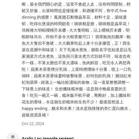
晰，最令我們開心的是，這里不會趕人走，沒有時間限制，輕
鬆又舒服，出菜時間也是慢慢來，和酒樓不同，有中式 fine
dinning 的感覺！ 鳳尾翅石斛燉蟲草花，材料十足，湯味濃
郁，吃得出煲湯的時間頗長！啖啖都是翅，啖啖都是蟲草花！
培根捲大明蝦櫻桃芥末醬 - 大大隻明蝦，沾上櫻桃芥末醬，明
蝦鮮味吊出，炸粉不多令大蝦香脆可口！ 翡翠鮑魚扣鵝掌 - 鮑
魚大大隻但不會硬，大大鵝掌吃起上來十分多膠質，正！西生
菜在底層中和味道！ 天下毛湘水煮魚，聽取名字也知道是以毛
家湘菜方式水煮魚，這魚與川菜水煮方式別就不同，味道也有
不一樣，不算太難也不算太濃味，魚肉鮮甜，吃完令人再想再
吃！ 蘋果木茶香煙分乳鴿，上菜時煙燻味十分重，咬上一口乳
鴿時，蘋果木茶香味霎時衝擊味蕾，好特別的乳鴿！ 雞頭紅米
杞泡翡翠 - 經過上一輪比較濃味的食物，這一道菜整整調整一
下味蕾上的味道！ 生炒臘味糯米飯 - 這是我今晚最喜愛的主
食！吃完一碗又一碗，糯米飯不軟不硬，剛剛好，加上臘味和
花生的香味，令這個生炒糯米粉生色不少！ 最後當然送上
happy ending，糖水和水果！淡水是熱辣辣的杏仁蛋白糖水，
超級資源及補！
Oct 22, 2024
Aralic Lau (google review)