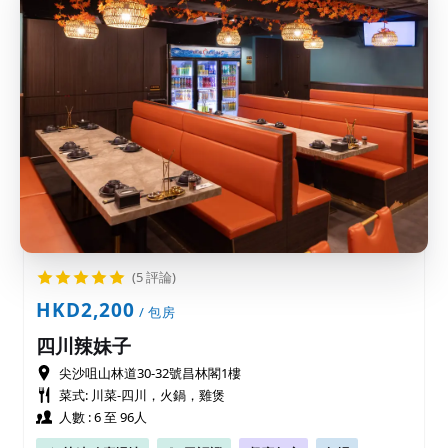
(5 評論)
HKD2,200
/ 包房
四川辣妹子
尖沙咀山林道30-32號昌林閣1樓
菜式: 川菜-四川，火鍋，雞煲
人數 : 6 至 96人