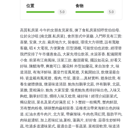
位置
食物
5.0
5.0
高質私房菜 今午約女朋友見家長, 揀了食私房菜招呼世伯伯母.
位於尖沙咀 [南北匯.私房菜] , 會所形式中菜廳. 入門即見有三寶:
喜樂, 安康, 大吉. 廂房地方大, 裝修靚, 環境大方得體, 設有寬敞
客廳, 唱 K 大電視, 方便聚會. 巨型酒櫃, 可能世伯也岩飲. 經理替
我們安排了午市優惠食品, 大家先埋位飲茶, 水滾茶香. 配備開胃
小食. 前菜有江南風味, 涼菜三款. 酸甜蘿蔔, 擺設如花朵, 好看又
好味. 陳醋海帶, 爽脆可口. 蘭花蚌 外型如蘭花, 來自加拿 大, 味
道清甜, 有海洋鮮味. 棗皇竹笙鳳尾翅, 天氣開始涼, 飲燉湯最合
時. 瓷盅載有鳳尾翅 , 瘦肉, 竹笙, 棗皇.....真材實料. 翅身腍滑, 有
養生健體價值, 燉湯味道清甜. 鮑魚扣鵝掌北菇, 伴有鵝掌, 北菇,
菜膽, 賣相滿分. 鮑魚 大家至愛. 慢煮鮑魚煮得好味出色, 入味又
夠稔, 鵝掌好巨形, 燘得入味又稔滑, 確好味 ! 經理介紹新菜式,
獨佔鰲頭, 菜名及菜式好滿意 紅卜卜蟹鉗一枝獨秀, 蟹肉鮮甜,
另有蟹肉粉卷, 啖啖蟹肉齒頰留香. 這種煮法帶來海鮮出色的味
道. 紅油水煮牛肉片, 北方菜, 帶麻辣味. 牛肉色澤紅潤, 脂肪平均,
肉味超濃郁, 加上惹味紅油,薯粉, 蓮藕片, 好好食. 蒜蓉生炒鮮時
蔬, 吃過多道濃味菜式, 最適合是一客蔬菜. 菜相當軟滑, 味道清