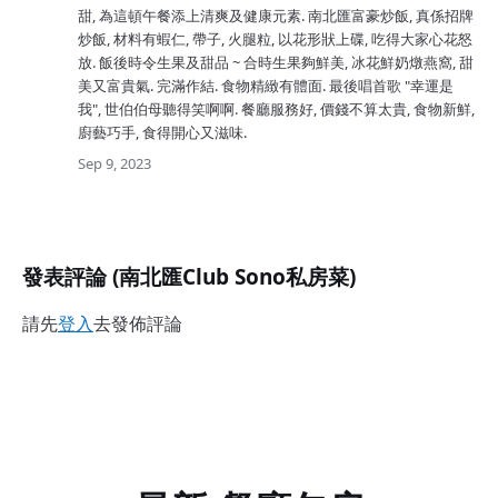
甜, 為這頓午餐添上清爽及健康元素. 南北匯富豪炒飯, 真係招牌
炒飯, 材料有蝦仁, 帶子, 火腿粒, 以花形狀上碟, 吃得大家心花怒
放. 飯後時令生果及甜品 ~ 合時生果夠鮮美, 冰花鮮奶燉燕窩, 甜
美又富貴氣. 完滿作結. 食物精緻有體面. 最後唱首歌 "幸運是
我", 世伯伯母聽得笑啊啊. 餐廳服務好, 價錢不算太貴, 食物新鮮,
廚藝巧手, 食得開心又滋味.
Sep 9, 2023
發表評論 (南北匯Club Sono私房菜)
請先
登入
去發佈評論