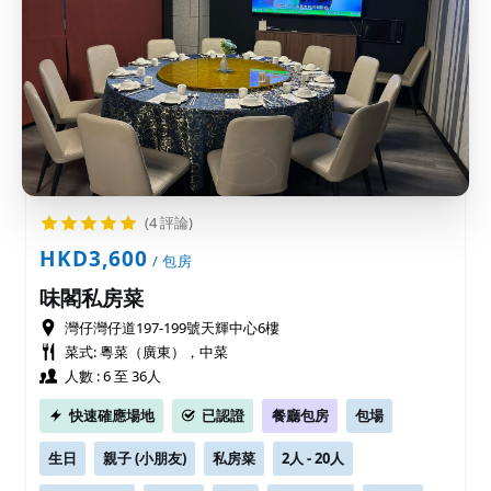
(4 評論)
HKD3,600
/ 包房
味閣私房菜
灣仔灣仔道197-199號天輝中心6樓
菜式: 粵菜（廣東），中菜
人數 : 6 至 36人
快速確應場地
已認證
餐廳包房
包場
生日
親子 (小朋友)
私房菜
2人 - 20人