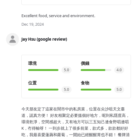
Excellent food, service and environment.
Dec 19, 2024
Jay Hsu (google review)
環境
價錢
5.0
4.0
位置
食物
5.0
5.0
今天朋友定了這家在鬧市中的私房菜，位置在尖沙咀天文臺
道，認真方便！ 好友相聚定必要搵個好地方，呢到私隱度高，
環境乾淨，空間感超大，又有地方可以三五知己邊食野唱邊唱
K，冇得輸呀！ 一到步就上了很多前菜，款式多，款款都好好
吃，我最喜愛蓮藕和蘿蔔，一開始已經醒醒胃也不錯！ 餐牌清