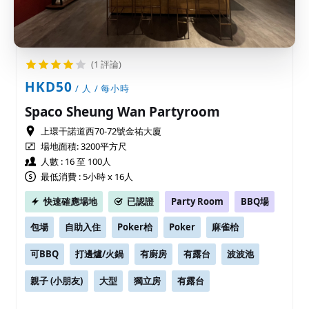
(1 評論)
HKD50
/ 人 / 每小時
Spaco Sheung Wan Partyroom
上環干諾道西70-72號金祐大廈
場地面積:
3200平方尺
人數 : 16 至 100人
最低消費 : 5小時 x 16人
快速確應場地
已認證
Party Room
BBQ場
包場
自助入住
Poker枱
Poker
麻雀枱
可BBQ
打邊爐/火鍋
有廚房
有露台
波波池
親子 (小朋友)
大型
獨立房
有露台