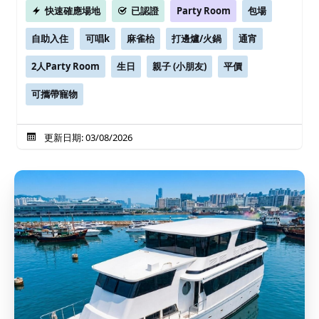
快速確應場地
已認證
Party Room
包場
自助入住
可唱k
麻雀枱
打邊爐/火鍋
通宵
2人Party Room
生日
親子 (小朋友)
平價
可攜帶寵物
更新日期: 03/08/2026