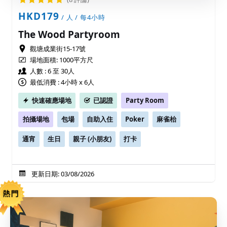
HKD179
/ 人 / 每4小時
The Wood Partyroom
觀塘成業街15-17號
場地面積:
1000平方尺
人數 : 6 至 30人
最低消費 : 4小時 x 6人
快速確應場地
已認證
Party Room
拍攝場地
包場
自助入住
Poker
麻雀枱
通宵
生日
親子 (小朋友)
打卡
更新日期: 03/08/2026