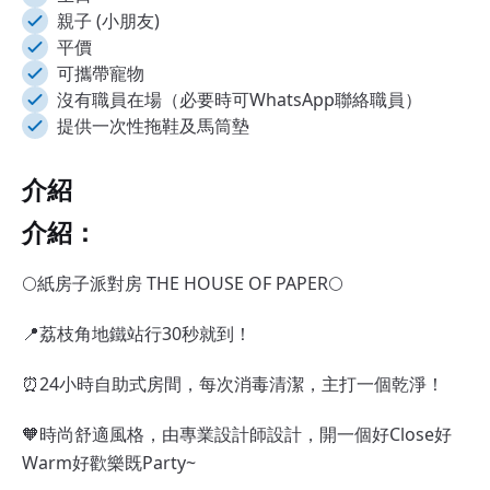
親子 (小朋友)
平價
可攜帶寵物
沒有職員在場（必要時可WhatsApp聯絡職員）
提供一次性拖鞋及馬筒墊
介紹
介紹：
🌕紙房子派對房 THE HOUSE OF PAPER🌕
📍荔枝角地鐵站行30秒就到！
⏰24小時自助式房間，每次消毒清潔，主打一個乾淨！
🧡時尚舒適風格，由專業設計師設計，開一個好Close好
Warm好歡樂既Party~