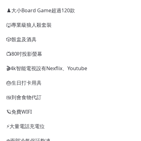
♟️大小Board Game超過120款
🐺專業級狼人殺套裝
🎲骰盅及酒具
📺80吋投影螢幕
🎬4k智能電視設有Nexflix、Youtube
🎂生日打卡用具
🍱到會食物代訂
🪐免費WIFI
⚡大量電話充電位
❄️兩部冷氣保証夠凍