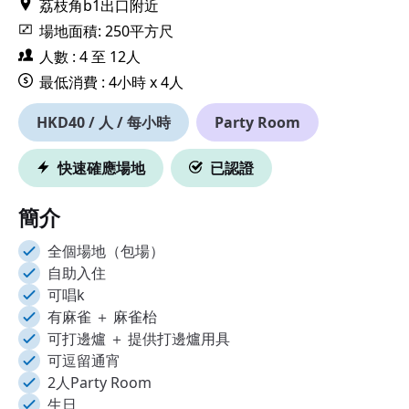
荔枝角b1出口附近
場地面積: 250平方尺
人數 : 4 至 12人
最低消費 : 4小時 x 4人
HKD40 / 人 / 每小時
Party Room
快速確應場地
已認證
簡介
全個場地（包場）
自助入住
可唱k
有麻雀 ＋ 麻雀枱
可打邊爐 ＋ 提供打邊爐用具
可逗留通宵
2人Party Room
生日