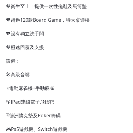
🧡衛生至上！提供一次性拖鞋及馬筒墊
🧡超過120款Board Game，特大桌遊檯
🧡設有獨立洗手間
🧡極速回覆及支援
設備：
🎤高級音響
🀄電動麻雀機+手動麻雀
🎯IPad連線電子飛鏢靶
🃏德洲撲克墊及Poker籌碼
🎮Ps5遊戲機、Switch遊戲機