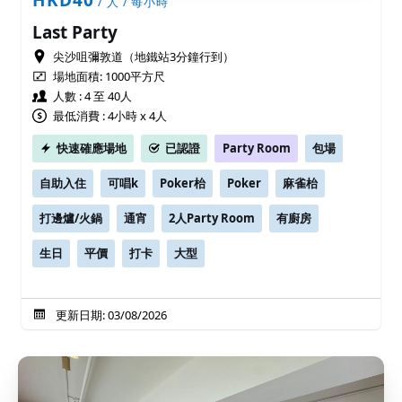
/ 人 / 每小時
Last Party
尖沙咀彌敦道（地鐵站3分鐘行到）
場地面積:
1000平方尺
人數 : 4 至 40人
最低消費 : 4小時 x 4人
快速確應場地
已認證
Party Room
包場
自助入住
可唱k
Poker枱
Poker
麻雀枱
打邊爐/火鍋
通宵
2人Party Room
有廚房
生日
平價
打卡
大型
更新日期: 03/08/2026