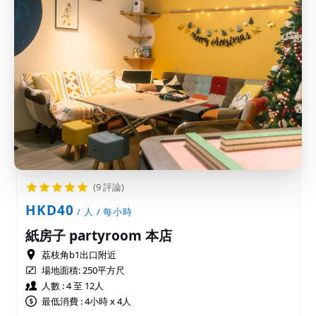
(9 評論)
HKD40
/ 人 / 每小時
紙房子 partyroom 本店
荔枝角b1出口附近
場地面積:
250平方尺
人數 : 4 至 12人
最低消費 : 4小時 x 4人