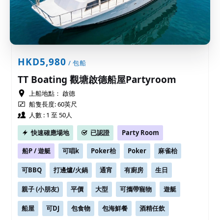
HKD5,980
/ 包船
TT Boating 觀塘啟德船屋Partyroom
上船地點：
啟德
船隻長度: 60英尺
人數 : 1 至 50人
快速確應場地
已認證
Party Room
船P / 遊艇
可唱k
Poker枱
Poker
麻雀枱
可BBQ
打邊爐/火鍋
通宵
有廚房
生日
親子 (小朋友)
平價
大型
可攜帶寵物
遊艇
船屋
可DJ
包食物
包海鮮餐
酒精任飲