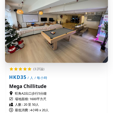
(3 評論)
HKD35
/ 人 / 每小時
Mega Chillitude
旺角A2出口步行5分鐘
場地面積:
1600平方尺
人數 : 20 至 50人
最低消費 : 4小時 x 20人