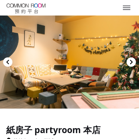
Item
1
of
紙房子 partyroom 本店
10