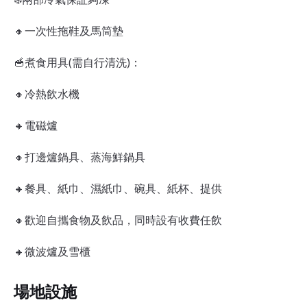
🔸一次性拖鞋及馬筒墊
🥣煮食用具(需自行清洗)：
🔸冷熱飲水機
🔸電磁爐
🔸打邊爐鍋具、蒸海鮮鍋具
🔸餐具、紙巾、濕紙巾、碗具、紙杯、提供
🔸歡迎自攜食物及飲品，同時設有收費任飲
🔸微波爐及雪櫃
場地設施