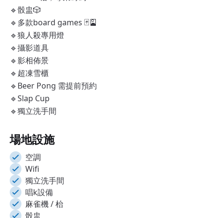
🔹骰盅🎲
🔹多款board games 🃏🎴
🔹狼人殺專用燈
🔹攝影道具
🔹影相佈景
🔹超凍雪櫃
🔹Beer Pong 需提前預約
🔹Slap Cup
🔹獨立洗手間
場地設施
空調
Wifi
獨立洗手間
唱k設備
麻雀機 / 枱
骰盅