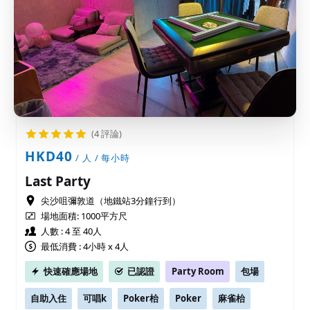
(4 評論)
HKD40
/ 人 / 每小時
Last Party
尖沙咀彌敦道（地鐵站3分鐘行到）
場地面積:
1000平方尺
人數 : 4 至 40人
最低消費 : 4小時 x 4人
快速確應場地
已認證
Party Room
包場
自助入住
可唱k
Poker枱
Poker
麻雀枱