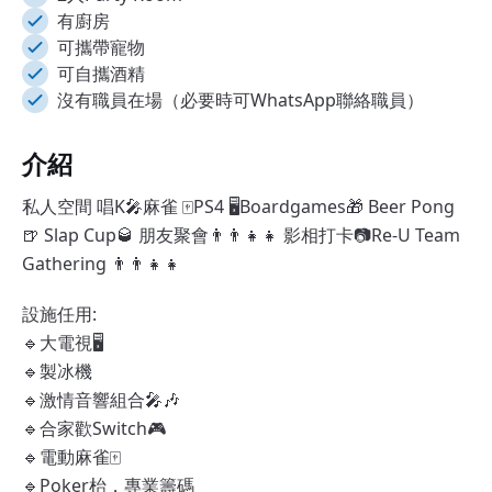
有廚房
可攜帶寵物
可自攜酒精
沒有職員在場（必要時可WhatsApp聯絡職員）
介紹
私人空間 唱K🎤麻雀 🀄️PS4 🖥Boardgames🎁 Beer Pong
🍺 Slap Cup🥃 朋友聚會👨‍👨‍👧‍👧 影相打卡📷Re-U Team
Gathering 👨‍👨‍👧‍👧
設施任用:
🔹大電視🖥
🔹製冰機
🔹激情音響組合🎤🎶
🔹合家歡Switch🎮
🔹電動麻雀🀄
🔹Poker枱，專業籌碼