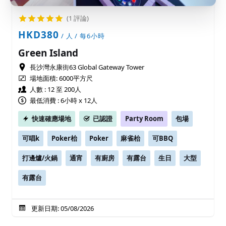
(1 評論)
HKD380
/ 人 / 每6小時
Green Island
長沙灣永康街63 Global Gateway Tower
場地面積:
6000平方尺
人數 : 12 至 200人
最低消費 : 6小時 x 12人
快速確應場地
已認證
Party Room
包場
可唱k
Poker枱
Poker
麻雀枱
可BBQ
打邊爐/火鍋
通宵
有廚房
有露台
生日
大型
有露台
更新日期: 05/08/2026