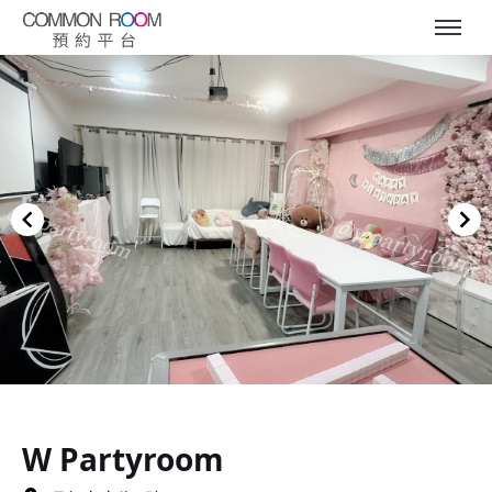
Item
1
of
W Partyroom
10