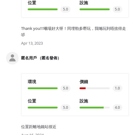
位置
設施
5.0
5.0
Thank you!!!嗰場好大呀！同埋勁多嘢玩，我哋玩到唔捨得走
🤣
Apr 13, 2023
匿名用戶 （匿名發佈）
環境
價錢
5.0
1.0
位置
設施
5.0
4.0
位置距離地鐵站很近