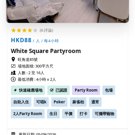
(6 評論)
HKD88
/ 人 / 每4小時
White Square Partyroom
旺角道85號
場地面積:
300平方尺
人數 : 2 至 16人
最低消費 : 4小時 x 2人
快速確應場地
已認證
Party Room
包場
自助入住
可唱k
Poker
麻雀枱
通宵
2人Party Room
生日
平價
打卡
可攜帶寵物
更新日期: 05/08/2026