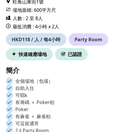
旺角山東街1號
場地面積: 600平方尺
人數 : 2 至 8人
最低消費 : 4小時 x 2人
HKD118 / 人 / 每4小時
Party Room
快速確應場地
已認證
簡介
全個場地（包場）
自助入住
可唱k
有籌碼 ＋ Poker枱
Poker
有麻雀 ＋ 麻雀枱
可逗留通宵
2人Party Room