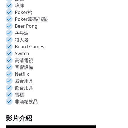
啤牌
Poker枱
Poker籌碼/賭墊
Beer Pong
乒乓波
狼人殺
Board Games
Switch
高清電視
音響設備
Netflix
煮食用具
飲食用具
雪櫃
非酒精飲品
影片介紹