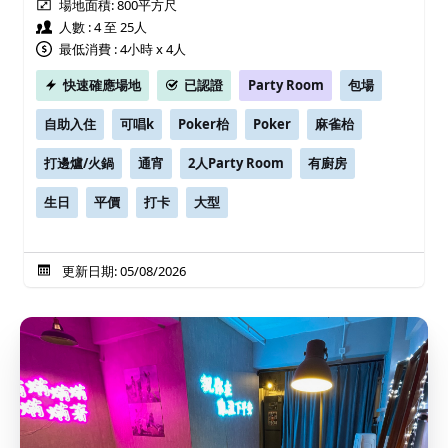
場地面積:
800平方尺
人數 : 4 至 25人
最低消費 : 4小時 x 4人
快速確應場地
已認證
Party Room
包場
自助入住
可唱k
Poker枱
Poker
麻雀枱
打邊爐/火鍋
通宵
2人Party Room
有廚房
生日
平價
打卡
大型
更新日期: 05/08/2026