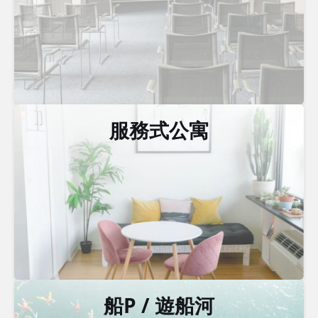
服務式公寓
船P / 遊船河