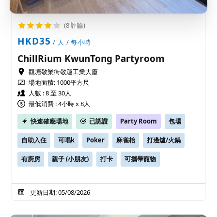
(8 評論)
HKD35
/ 人 / 每小時
ChillRium KwunTong Partyroom
觀塘敬業街敬運工業大廈
場地面積:
1000平方尺
人數 : 8 至 30人
最低消費 : 4小時 x 8人
快速確應場地
已認證
Party Room
包場
自助入住
可唱k
Poker
麻雀枱
打邊爐/火鍋
有廚房
親子 (小朋友)
打卡
可攜帶寵物
更新日期: 05/08/2026