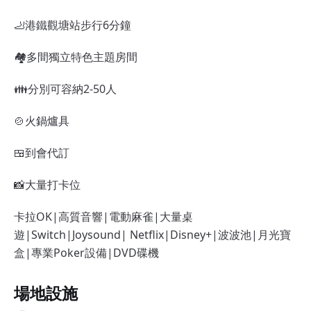
🦶港鐵觀塘站步行6分鐘
🏘️多間獨立特色主題房間
👪分別可容納2-50人
🍲火鍋爐具
🍱到會代訂
📸大量打卡位
卡拉OK|高質音響|電動麻雀|大量桌
遊|Switch|Joysound| Netflix|Disney+|波波池|月光寶
盒|專業Poker設備|DVD碟機
場地設施