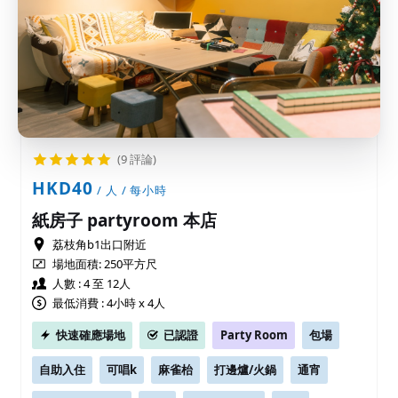
(9 評論)
HKD40
/ 人 / 每小時
紙房子 partyroom 本店
荔枝角b1出口附近
場地面積:
250平方尺
人數 : 4 至 12人
最低消費 : 4小時 x 4人
快速確應場地
已認證
Party Room
包場
自助入住
可唱k
麻雀枱
打邊爐/火鍋
通宵