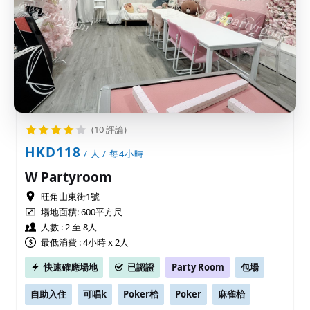
(10 評論)
HKD118
/ 人 / 每4小時
W Partyroom
旺角山東街1號
場地面積:
600平方尺
人數 : 2 至 8人
最低消費 : 4小時 x 2人
快速確應場地
已認證
Party Room
包場
自助入住
可唱k
Poker枱
Poker
麻雀枱