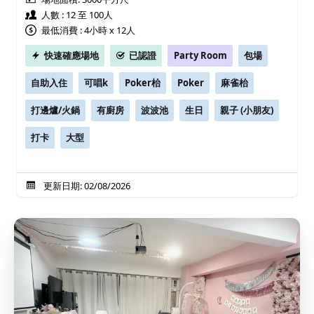
人數 : 12 至 100人
最低消費 : 4小時 x 12人
快速確應場地
已認證
Party Room
包場
自助入住
可唱k
Poker枱
Poker
麻雀枱
打邊爐/火鍋
有廚房
波波池
生日
親子 (小朋友)
打卡
大型
更新日期: 02/08/2026