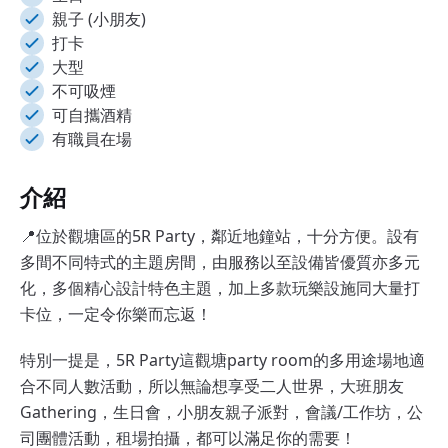
親子 (小朋友)
打卡
大型
不可吸煙
可自攜酒精
有職員在場
介紹
📍位於觀塘區的5R Party，鄰近地鐘站，十分方便。設有
多間不同特式的主題房間，由服務以至設備皆優質亦多元
化，多個精心設計特色主題，加上多款玩樂設施同大量打
卡位，一定令你樂而忘返！
特別一提是，5R Party這觀塘party room的多用途場地適
合不同人數活動，所以無論想享受二人世界，大班朋友
Gathering，生日會，小朋友親子派對，會議/工作坊，公
司團體活動，租場拍攝，都可以滿足你的需要！