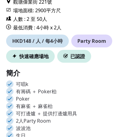
觀塘偉業街 221號
場地面積: 2900平方尺
人數 : 2 至 50人
最低消費 : 4小時 x 2人
HKD148 / 人 / 每4小時
Party Room
快速確應場地
已認證
簡介
可唱k
有籌碼 ＋ Poker枱
Poker
有麻雀 ＋ 麻雀枱
可打邊爐 ＋ 提供打邊爐用具
2人Party Room
波波池
生日