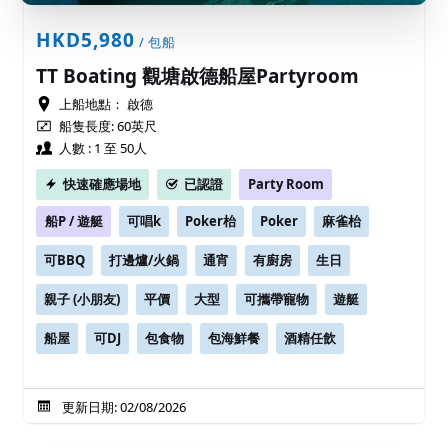
HKD5,980
/ 包船
TT Boating 觀塘啟德船屋Partyroom
上船地點：
啟德
船隻長度: 60英尺
人數 : 1 至 50人
快速確應場地
已認證
Party Room
船P / 遊艇
可唱k
Poker枱
Poker
麻雀枱
可BBQ
打邊爐/火鍋
通宵
有廚房
生日
親子 (小朋友)
平價
大型
可攜帶寵物
遊艇
船屋
可DJ
包食物
包海鮮餐
酒精任飲
更新日期: 02/08/2026