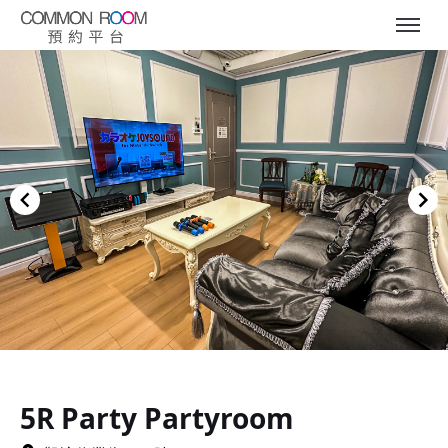
Item
1
of
5R Party Partyroom
15