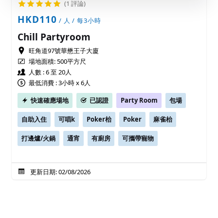
(1 評論)
HKD110
/ 人 / 每3小時
Chill Partyroom
旺角道97號華懋王子大廈
場地面積:
500平方尺
人數 : 6 至 20人
最低消費 : 3小時 x 6人
快速確應場地
已認證
Party Room
包場
自助入住
可唱k
Poker枱
Poker
麻雀枱
打邊爐/火鍋
通宵
有廚房
可攜帶寵物
更新日期: 02/08/2026