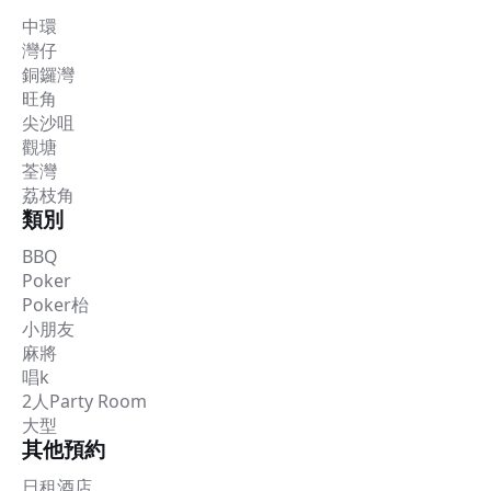
中環
灣仔
銅鑼灣
旺角
尖沙咀
觀塘
荃灣
荔枝角
類別
BBQ
Poker
Poker枱
小朋友
麻將
唱k
2人Party Room
大型
其他預約
日租酒店