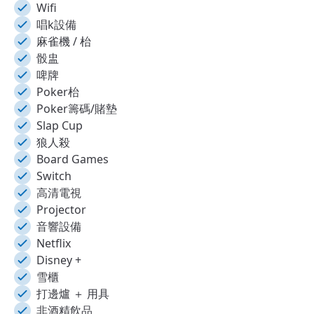
Wifi
唱k設備
麻雀機 / 枱
骰盅
啤牌
Poker枱
Poker籌碼/賭墊
Slap Cup
狼人殺
Board Games
Switch
高清電視
Projector
音響設備
Netflix
Disney +
雪櫃
打邊爐 ＋ 用具
非酒精飲品