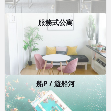
服務式公寓
船P / 遊船河