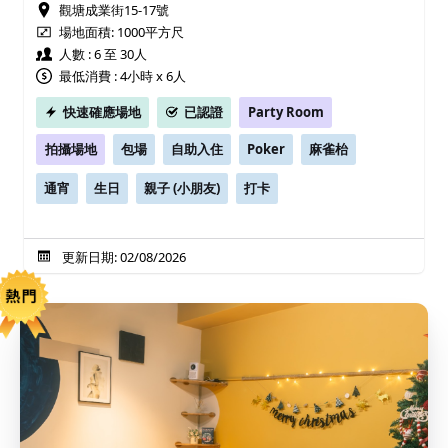
觀塘成業街15-17號
場地面積:
1000平方尺
人數 : 6 至 30人
最低消費 : 4小時 x 6人
快速確應場地
已認證
Party Room
拍攝場地
包場
自助入住
Poker
麻雀枱
通宵
生日
親子 (小朋友)
打卡
更新日期: 02/08/2026