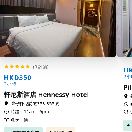
(3 評論)
H
HKD350
2小
2小時
Pi
軒尼斯酒店 Hennessy Hotel
灣仔軒尼詩道353-355號
時鐘：11am - 6pm
過夜：無