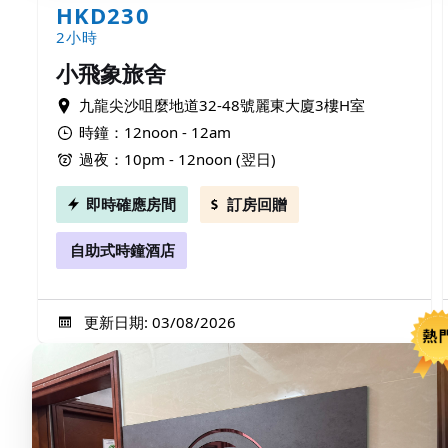
HKD230
2小時
小飛象旅舍
九龍尖沙咀麼地道32-48號麗東大廈3樓H室
時鐘：12noon - 12am
過夜：10pm - 12noon (翌日)
即時確應房間
訂房回贈
自助式時鐘酒店
更新日期: 03/08/2026