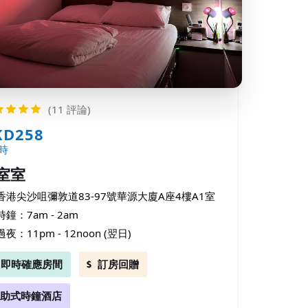
(11 評論)
KD258
時
室室
香港尖沙咀彌敦道83-97號華源大廈A座4樓A1室
時鐘：7am - 2am
過夜：11pm - 12noon (翌日)
即時確應房間
訂房回贈
助式時鐘酒店