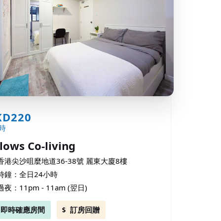
KD220
時
llows Co-living
香港尖沙咀麼地道36-38號 麗東大廈8樓
時鐘：全日24小時
過夜：11pm - 11am (翌日)
即時確應房間
訂房回贈