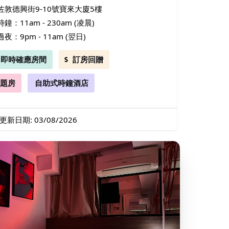
佐敦德興街9-10號寶來大廈5樓
時鐘：11am - 230am (凌晨)
過夜：9pm - 11am (翌日)
即時確應房間
訂房回贈
題房
自助式時鐘酒店
更新日期: 03/08/2026