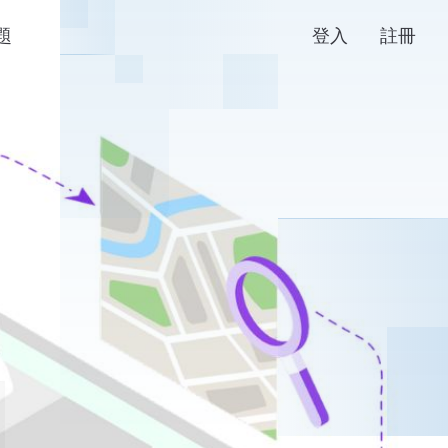
題
登入
註冊