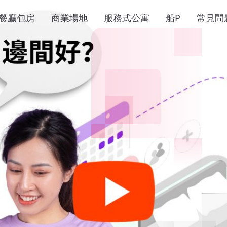
餐廳包房
商業場地
服務式公寓
船P
常見問
oom
平台
om，日租酒店，餐廳包房，
搜尋時租酒店