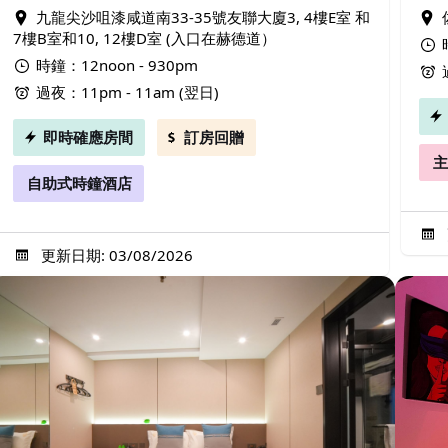
九龍尖沙咀漆咸道南33-35號友聯大廈3, 4樓E室 和
7樓B室和10, 12樓D室 (入口在赫德道）
時鐘：12noon - 930pm
過夜：11pm - 11am (翌日)
即時確應房間
訂房回贈
主
自助式時鐘酒店
更新日期: 03/08/2026