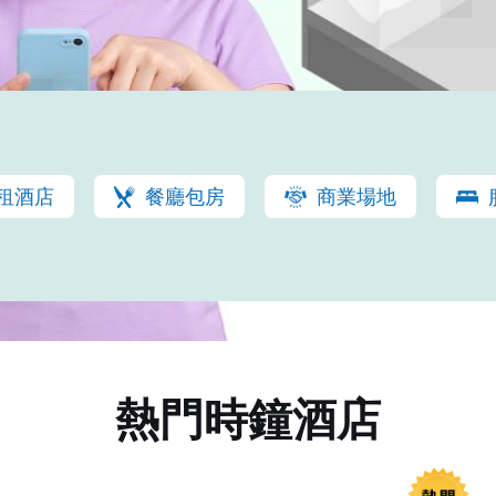
租酒店
餐廳包房
商業場地
熱門時鐘酒店