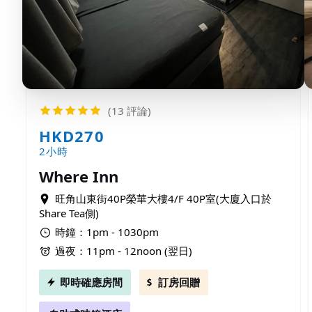
(13 評論)
HKD270
2小時
Where Inn
旺角山東街40P榮華大樓4/F 40P室(大廈入口於
Share Tea側)
時鐘：1pm - 1030pm
過夜：11pm - 12noon (翌日)
即時確應房間
訂房回贈