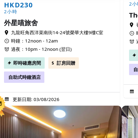
HKD230
2小
2小時
Th
外星喵旅舍
九龍旺角西洋菜南街14-24號榮華大樓9樓C室
時鐘：12noon - 12am
過夜：10pm - 12noon (翌日)
即時確應房間
訂房回贈
自
自助式時鐘酒店
更新日期: 03/08/2026