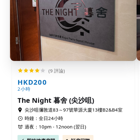
(9 評論)
HKD200
2小時
The Night 暮舍 (尖沙咀)
尖沙咀彌敦道83～97號華源大廈13樓B2&B4室
時鐘：全日24小時
過夜：10pm - 12noon (翌日)