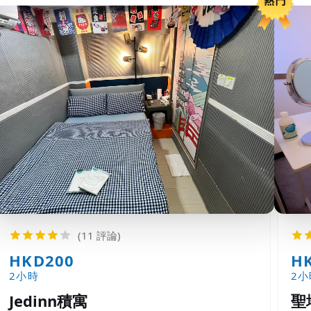
(11 評論)
HKD200
H
2小時
2小
Jedinn積寓
聖地