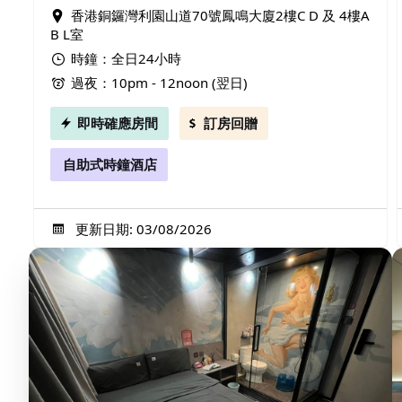
香港銅鑼灣利園山道70號鳳鳴大廈2樓C D 及 4樓A
B L室
時鐘：全日24小時
過夜：10pm - 12noon (翌日)
即時確應房間
訂房回贈
自助式時鐘酒店
更新日期: 03/08/2026