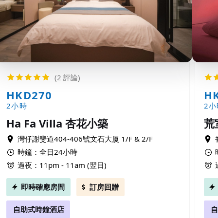
(2 評論)
HKD270
H
2小時
2小
Ha Fa Villa 杏花小築
荒
灣仔謝斐道404-406號文石大厦 1/F & 2/F
時鐘：全日24小時
過夜：11pm - 11am (翌日)
即時確應房間
訂房回贈
自助式時鐘酒店
自