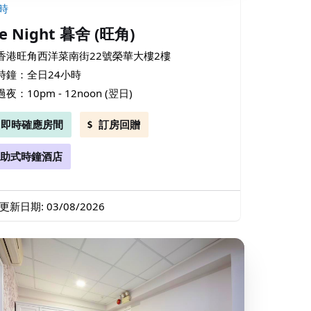
時
e Night 暮舍 (旺角)
香港旺角西洋菜南街22號榮華大樓2樓
時鐘：全日24小時
過夜：10pm - 12noon (翌日)
即時確應房間
訂房回贈
助式時鐘酒店
更新日期: 03/08/2026