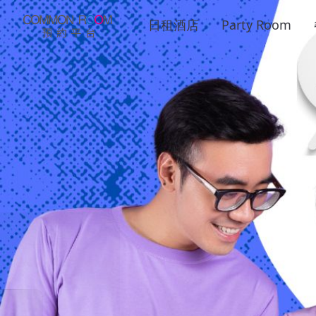
日租酒店
Party Room
時鐘酒店 & Partyr
香港
No.1
場地預約
讓你尋找, 預約及評價香港的時鐘酒店，Party Ro
商業場地，服務式公寓，船P 等等！
預訂日期:
預訂時間: