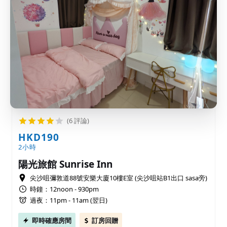
(6 評論)
HKD190
2小時
陽光旅館 Sunrise Inn
尖沙咀彌敦道88號安樂大廈10樓E室 (尖沙咀站B1出口 sasa旁)
時鐘：12noon - 930pm
過夜：11pm - 11am (翌日)
即時確應房間
訂房回贈