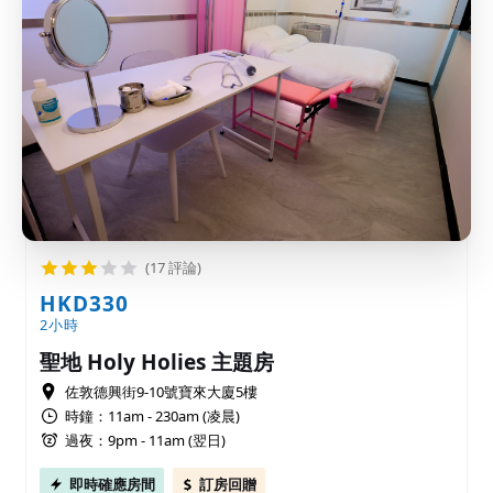
(17 評論)
HKD330
2小時
聖地 Holy Holies 主題房
佐敦德興街9-10號寶來大廈5樓
時鐘：11am - 230am (凌晨)
過夜：9pm - 11am (翌日)
即時確應房間
訂房回贈