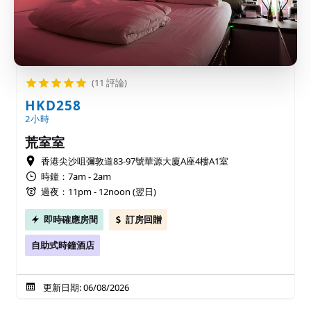
(11 評論)
HKD258
2小時
荒室室
香港尖沙咀彌敦道83-97號華源大廈A座4樓A1室
時鐘：7am - 2am
過夜：11pm - 12noon (翌日)
即時確應房間
訂房回贈
自助式時鐘酒店
更新日期: 06/08/2026