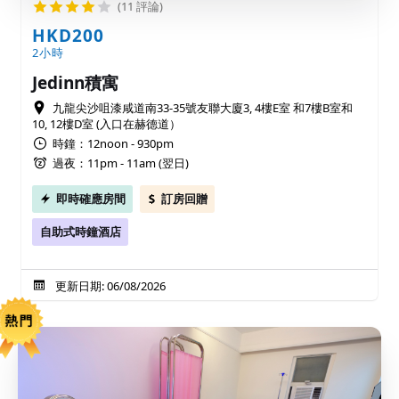
(11 評論)
HKD200
2小時
Jedinn積寓
九龍尖沙咀漆咸道南33-35號友聯大廈3, 4樓E室 和7樓B室和
10, 12樓D室 (入口在赫德道）
時鐘：12noon - 930pm
過夜：11pm - 11am (翌日)
即時確應房間
訂房回贈
自助式時鐘酒店
更新日期: 06/08/2026