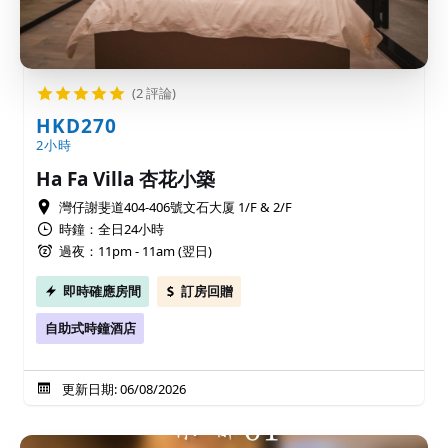
(2 評論)
HKD270
2小時
Ha Fa Villa 杏花小築
灣仔謝斐道404-406號文石大厦 1/F & 2/F
時鐘：全日24小時
過夜：11pm - 11am (翌日)
即時確應房間
訂房回贈
自助式時鐘酒店
更新日期: 06/08/2026