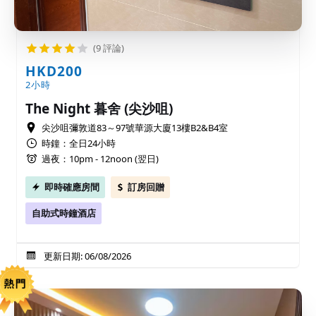
(9 評論)
HKD200
2小時
The Night 暮舍 (尖沙咀)
尖沙咀彌敦道83～97號華源大廈13樓B2&B4室
時鐘：全日24小時
過夜：10pm - 12noon (翌日)
即時確應房間
訂房回贈
自助式時鐘酒店
更新日期: 06/08/2026