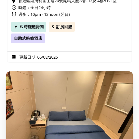
香港銅鑼灣利園山道70號鳳鳴大廈2樓C D 及 4樓A B L室
時鐘：全日24小時
過夜：10pm - 12noon (翌日)
即時確應房間
訂房回贈
自助式時鐘酒店
更新日期: 06/08/2026