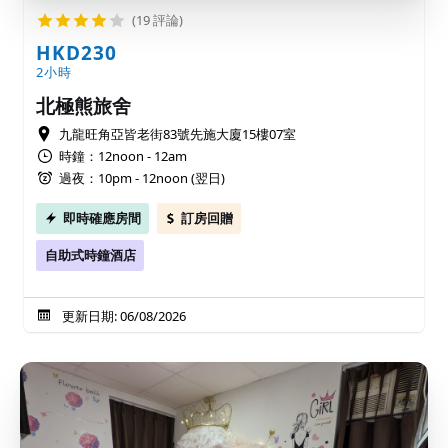
(19 評論)
HKD230
2小時
北極熊旅舍
九龍旺角亞皆老街83號先施大廈15樓07室
時鐘：12noon - 12am
過夜：10pm - 12noon (翌日)
即時確應房間
訂房回贈
自助式時鐘酒店
更新日期: 06/08/2026