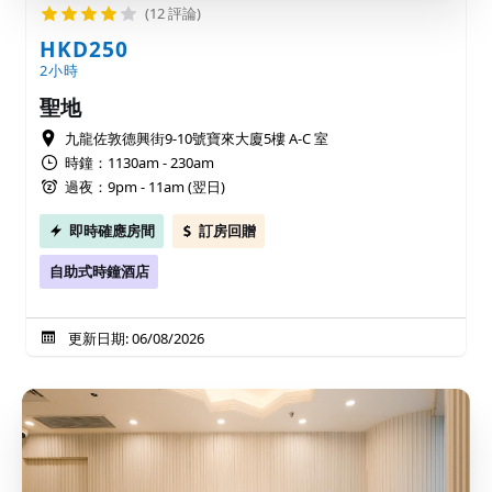
(12 評論)
HKD250
2小時
聖地
九龍佐敦德興街9-10號寶來大廈5樓 A-C 室
時鐘：1130am - 230am
過夜：9pm - 11am (翌日)
即時確應房間
訂房回贈
自助式時鐘酒店
更新日期: 06/08/2026