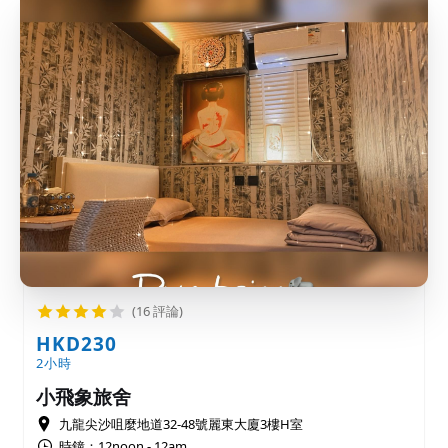
(16 評論)
HKD230
2小時
小飛象旅舍
九龍尖沙咀麼地道32-48號麗東大廈3樓H室
時鐘：12noon - 12am