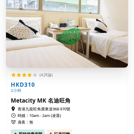
(4 評論)
HKD310
2小時
Metacity MK 名迪旺角
香港九龍旺角廣東道968-970號
時鐘：10am - 2am (凌晨)
過夜：無
即時確應房間
訂房回贈