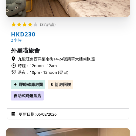
(37 評論)
HKD230
2小時
外星喵旅舍
九龍旺角西洋菜南街14-24號榮華大樓9樓C室
時鐘：12noon - 12am
過夜：10pm - 12noon (翌日)
即時確應房間
訂房回贈
自助式時鐘酒店
更新日期: 06/08/2026