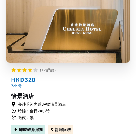
(12 評論)
HKD320
2小時
怡景酒店
尖沙咀河內道8A號怡景酒店
時鐘：全日24小時
過夜：無
即時確應房間
訂房回贈