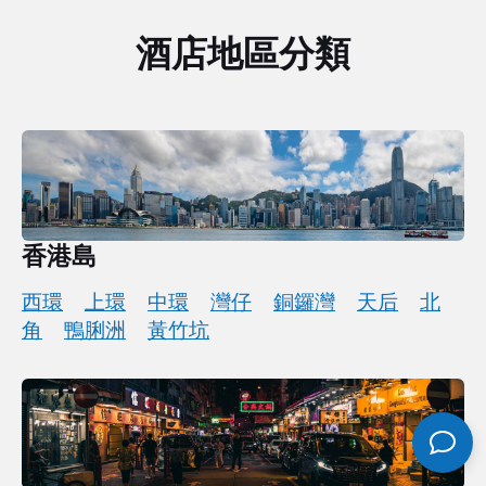
酒店地區分類
香港島
西環
上環
中環
灣仔
銅鑼灣
天后
北
角
鴨脷洲
黃竹坑