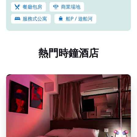
餐廳包房
商業場地
服務式公寓
船P / 遊船河
熱門時鐘酒店