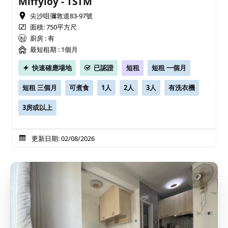
Miffyloy - TSTM
尖沙咀彌敦道83-97號
面積: 750平方尺
廚房 : 有
最短租期 :
1個月
快速確應場地
已認證
短租
短租 一個月
短租 三個月
可煮食
1人
2人
3人
有洗衣機
3房或以上
更新日期: 02/08/2026