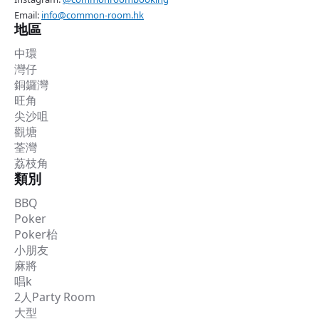
Email:
info@common-room.hk
地區
中環
灣仔
銅鑼灣
旺角
尖沙咀
觀塘
荃灣
荔枝角
類別
BBQ
Poker
Poker枱
小朋友
麻將
唱k
2人Party Room
大型