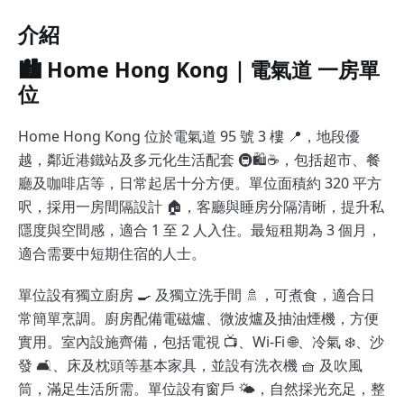
介紹
🏙️ Home Hong Kong｜電氣道 一房單
位
Home Hong Kong 位於電氣道 95 號 3 樓 📍，地段優
越，鄰近港鐵站及多元化生活配套 🚇🛍️☕，包括超市、餐
廳及咖啡店等，日常起居十分方便。單位面積約 320 平方
呎，採用一房間隔設計 🏠，客廳與睡房分隔清晰，提升私
隱度與空間感，適合 1 至 2 人入住。最短租期為 3 個月，
適合需要中短期住宿的人士。
單位設有獨立廚房 🍳 及獨立洗手間 🚿，可煮食，適合日
常簡單烹調。廚房配備電磁爐、微波爐及抽油煙機，方便
實用。室內設施齊備，包括電視 📺、Wi‑Fi 🌐、冷氣 ❄️、沙
發 🛋️、床及枕頭等基本家具，並設有洗衣機 🧺 及吹風
筒，滿足生活所需。單位設有窗戶 🌤️，自然採光充足，整