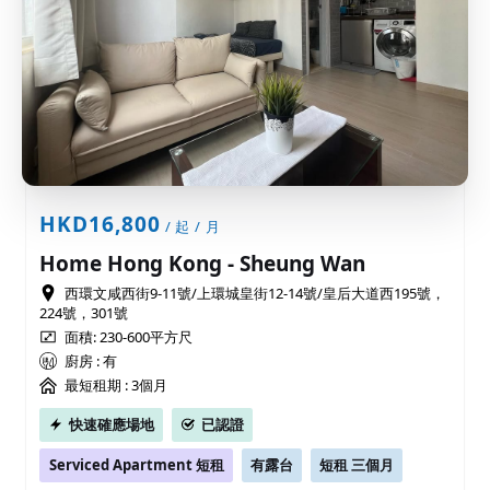
HKD16,800
/ 起 / 月
Home Hong Kong - Sheung Wan
西環文咸西街9-11號/上環城皇街12-14號/皇后大道西195號，
224號，301號
面積: 230-600平方尺
廚房 : 有
最短租期 :
3個月
快速確應場地
已認證
Serviced Apartment 短租
有露台
短租 三個月