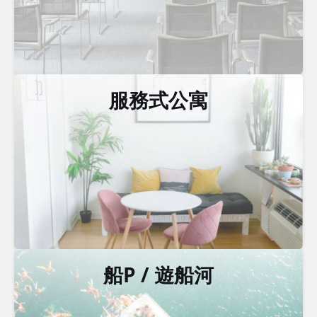
服務式公寓
船P / 遊船河