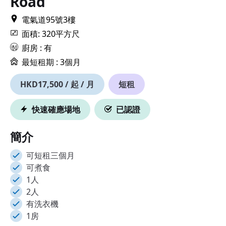
Road
電氣道95號3樓
面積: 320平方尺
廚房 : 有
最短租期 :
3個月
HKD17,500 / 起 / 月
短租
快速確應場地
已認證
簡介
可短租三個月
可煮食
1人
2人
有洗衣機
1房