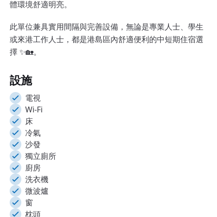
體環境舒適明亮。
此單位兼具實用間隔與完善設備，無論是專業人士、學生
或來港工作人士，都是港島區內舒適便利的中短期住宿選
擇 ✨🏡。
設施
電視
Wi-Fi
床
冷氣
沙發
獨立廁所
廚房
洗衣機
微波爐
窗
枕頭