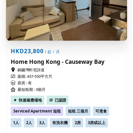
HKD23,800
/ 起 / 月
Home Hong Kong - Causeway Bay
銅鑼灣軒尼詩道
面積: 437-550平方尺
廚房 : 有
最短租期 :
3個月
快速確應場地
已認證
Serviced Apartment 短租
短租 三個月
可煮食
1人
2人
3人
有洗衣機
2房
3房或以上