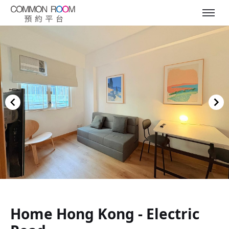
Item
1
of
Home Hong Kong - Electric
7