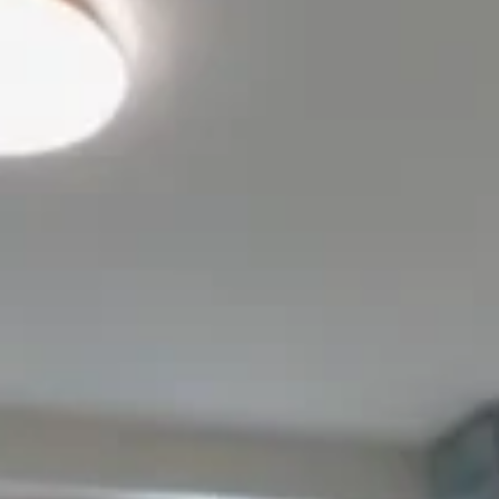
適合學生或在港工作人士的中短期住宿之選 ✨
電視
床
沙發
廚房
窗