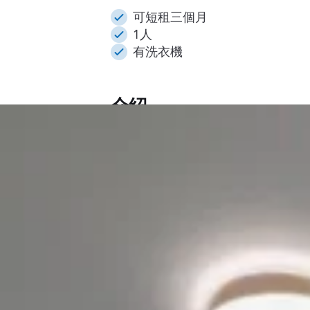
可短租三個月
1人
有洗衣機
介紹
🏙️ Home Hong 
Home Hong Kong 位於水星街 9
活配套 🚇☕。單位面積約 330 平方呎，
住。最短租期為 3 個月，屬短租住
單位設有獨立洗手間 🚿 及基本廚
📺、Wi‑Fi 🌐、冷氣 ❄️、沙發 
全。窗戶提供自然採光 🌤️，整體