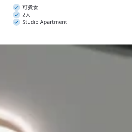
可煮食
2人
Studio Apartment
Kong｜水星街 Studio
-11 號 12A 室 📍，地段便利，鄰近港鐵站及各類生
為 Studio 開放式設計 🏠，適合 1 至 2 人入
宅選擇。
房空間 🍳，可作簡單煮食。室內配備雪櫃、電視
🛋️、床及枕頭等家具，同時設有洗衣機 🧺，生活設備齊
空間實用舒適。