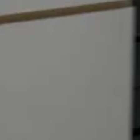
 Mercury Street)
 Serviced Apartment