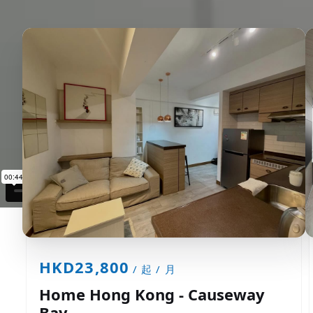
HKD23,800
/ 起 / 月
Home Hong Kong - Causeway
Bay