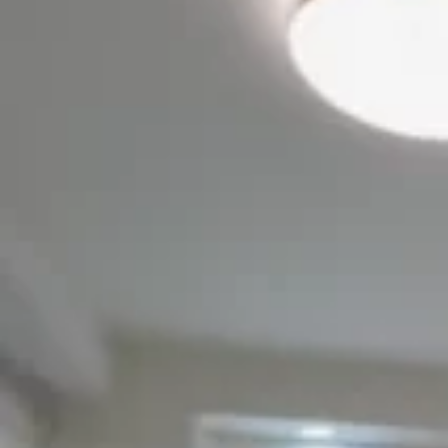
此單位結合便利地段與完善設施，是
🏡。
設施
雪櫃
Wi-Fi
冷氣
獨立廁所
洗衣機
枕頭
影片介紹