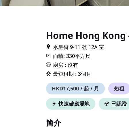
Item
1
of
8
Home Hong Kong -
水星街 9-11 號 12A 室
面積: 330平方尺
廚房 : 沒有
最短租期 :
3個月
HKD17,500 / 起 / 月
短租
快速確應場地
已認證
簡介