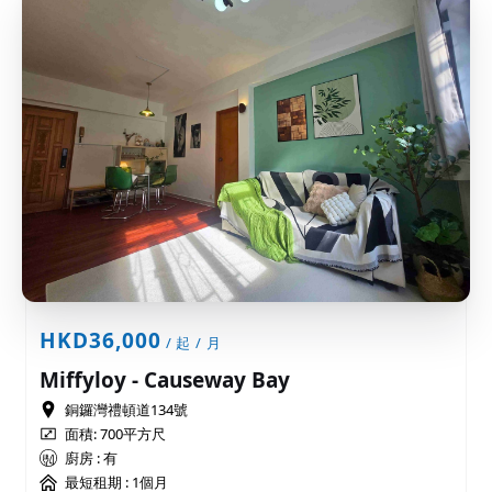
HKD36,000
/ 起 / 月
Miffyloy - Causeway Bay
銅鑼灣禮頓道134號
面積: 700平方尺
廚房 : 有
最短租期 :
1個月