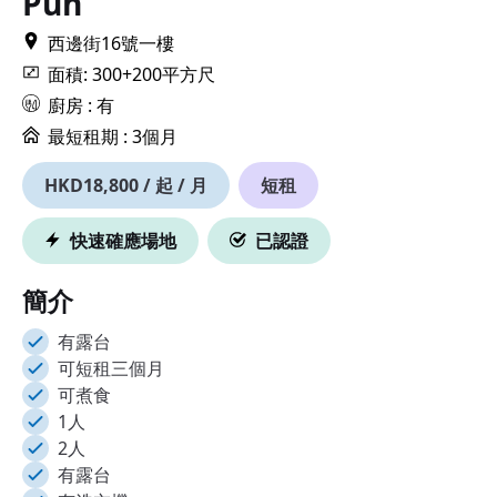
Pun
西邊街16號一樓
面積: 300+200平方尺
廚房 : 有
最短租期 :
3個月
HKD18,800 / 起 / 月
短租
快速確應場地
已認證
簡介
有露台
可短租三個月
可煮食
1人
2人
有露台