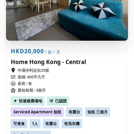
HKD20,000
/ 起 / 月
Home Hong Kong - Central
中環伊利近街25號
面積: 450平方尺
廚房 : 有
最短租期 :
3個月
快速確應場地
已認證
Serviced Apartment 短租
有露台
短租 三個月
可煮食
1人
有露台
有洗衣機