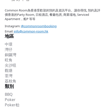
Common Room為香港受歡迎的預約及資訊平台。讓你尋找, 預約及評
價香港的Party Room, 日租酒店, 餐廳包房, 商業場地, Serviced
Apartment，船P 等等
Instagram:
@commonroombooking
Email:
info@common-room.hk
地區
中環
灣仔
銅鑼灣
旺角
尖沙咀
觀塘
荃灣
荔枝角
類別
BBQ
Poker
Poker枱