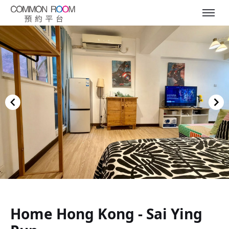
Item
1
of
Home Hong Kong - Sai Ying
13