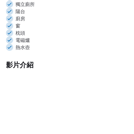
獨立廁所
陽台
廚房
窗
枕頭
電磁爐
熱水壺
影片介紹