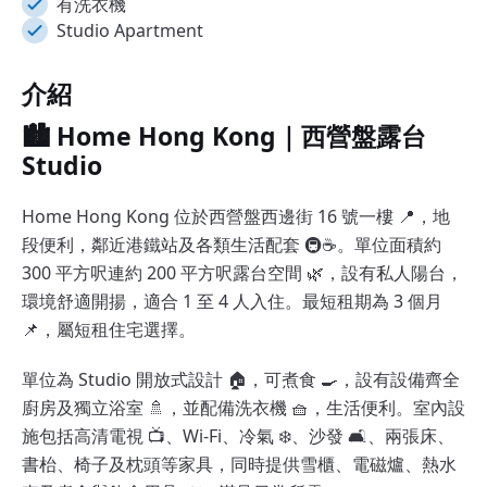
有洗衣機
Studio Apartment
介紹
🏙️ Home Hong Kong｜西營盤露台
Studio
Home Hong Kong 位於西營盤西邊街 16 號一樓 📍，地
段便利，鄰近港鐵站及各類生活配套 🚇☕。單位面積約
300 平方呎連約 200 平方呎露台空間 🌿，設有私人陽台，
環境舒適開揚，適合 1 至 4 人入住。最短租期為 3 個月
📌，屬短租住宅選擇。
單位為 Studio 開放式設計 🏠，可煮食 🍳，設有設備齊全
廚房及獨立浴室 🚿，並配備洗衣機 🧺，生活便利。室內設
施包括高清電視 📺、Wi-Fi、冷氣 ❄️、沙發 🛋️、兩張床、
書枱、椅子及枕頭等家具，同時提供雪櫃、電磁爐、熱水