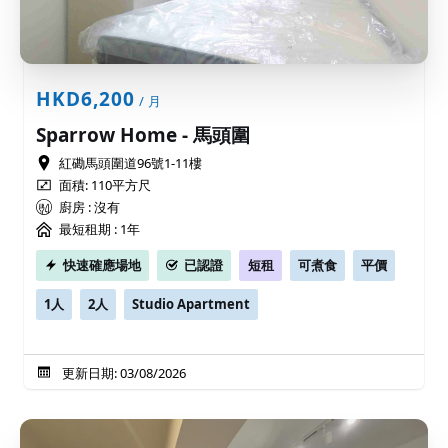
HKD6,200
/ 月
Sparrow Home - 馬頭圍
紅磡馬頭圍道96號1-11樓
面積: 110平方尺
廚房 : 沒有
最短租期 :
1年
快速確應場地
已認證
短租
可煮食
平價
1人
2人
Studio Apartment
更新日期: 03/08/2026