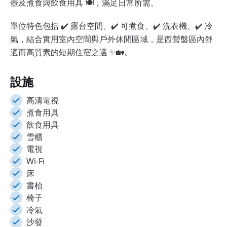
壺及煮食與飲食用具 🍽️，滿足日常所需。
單位特色包括 ✔️ 露台空間、✔️ 可煮食、✔️ 洗衣機、✔️ 冷
氣，結合實用室內空間與戶外休閒區域，是西營盤區內舒
適而高質素的短期住宿之選 ✨🏡。
設施
高清電視
煮食用具
飲食用具
雪櫃
電視
Wi-Fi
床
書枱
椅子
冷氣
沙發