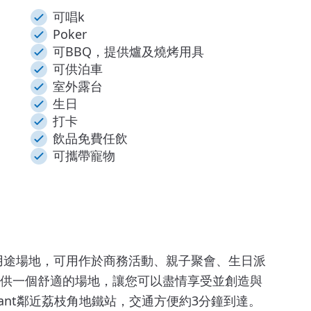
可唱k
Poker
可BBQ，提供爐及燒烤用具
可供泊車
室外露台
生日
打卡
飲品免費任飲
可攜帶寵物
地，為多用途場地，可用作於商務活動、親子聚會、生日派
供一個舒適的場地，讓您可以盡情享受並創造與
stant鄰近荔枝角地鐵站，交通方便約3分鐘到達。