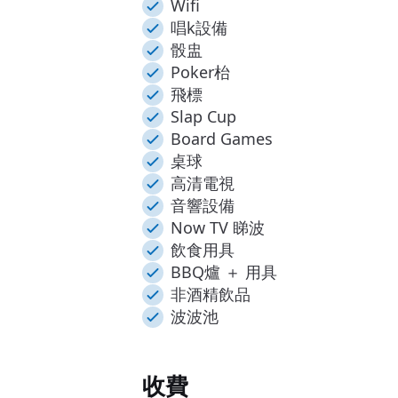
Wifi
唱k設備
骰盅
Poker枱
飛標
Slap Cup
Board Games
桌球
高清電視
音響設備
Now TV 睇波
飲食用具
BBQ爐 ＋ 用具
非酒精飲品
波波池
收費