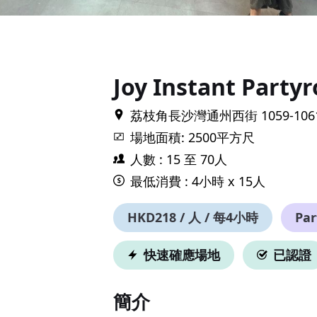
Item
1
of
13
Joy Instant Party
荔枝角長沙灣通州西街 1059-10
場地面積: 2500平方尺
人數 : 15 至 70人
最低消費 : 4小時 x 15人
HKD218 / 人 / 每4小時
Pa
快速確應場地
已認證
簡介