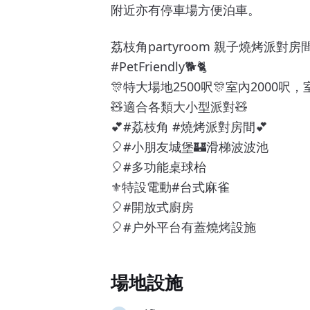
附近亦有停車場方便泊車。
荔枝角partyroom 親子燒烤派對房
#PetFriendly🐕🐈
🎊特大場地2500呎🎊室內2000呎
🧸適合各類大小型派對🧸
💕#荔枝角 #燒烤派對房間💕
🎈#小朋友城堡🏰滑梯波波池
🎈#多功能桌球枱
⚜️特設電動#台式麻雀
🎈#開放式廚房
🎈#户外平台有蓋燒烤設施
場地設施