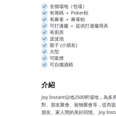
全個場地（包場）
有籌碼 ＋ Poker枱
有麻雀 ＋ 麻雀枱
可打邊爐 ＋ 提供打邊爐用具
有廚房
波波池
親子 (小朋友)
大型
可吸煙
可自攜酒精
介紹
Joy Instant佔地2500呎場
對、朋友聚會、寵物聚會等，從而提
朋友、家人間的美好回憶。 Joy In