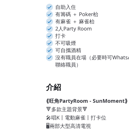
自助入住
有籌碼 ＋ Poker枱
有麻雀 ＋ 麻雀枱
2人Party Room
打卡
不可吸煙
可自攜酒精
沒有職員在場（必要時可WhatsA
聯絡職員）
介紹
⟪旺角PartyRoom - SunMoment⟫
🔻多款主題背景🔻
🎤唱K丨電動麻雀丨打卡位
🖥兩部大型高清電視