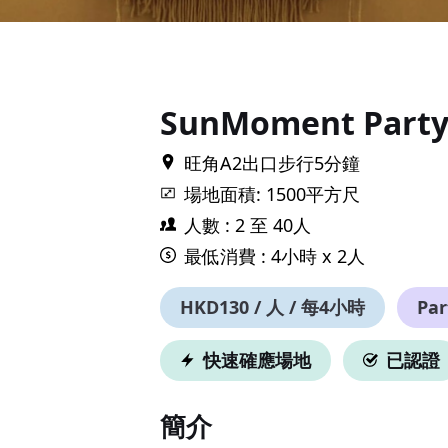
Item
1
of
30
SunMoment Part
旺角A2出口步行5分鐘
場地面積: 1500平方尺
人數 : 2 至 40人
最低消費 : 4小時 x 2人
HKD130 / 人 / 每4小時
Pa
快速確應場地
已認證
簡介