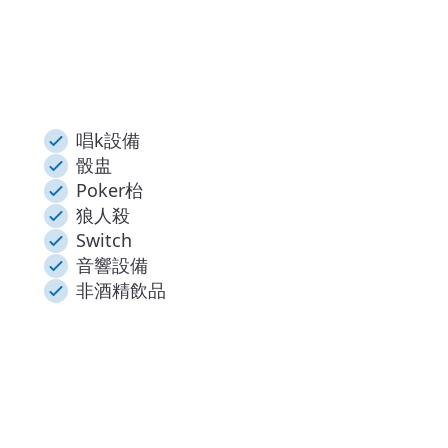
唱k設備
骰盅
Poker枱
狼人殺
Switch
音響設備
非酒精飲品