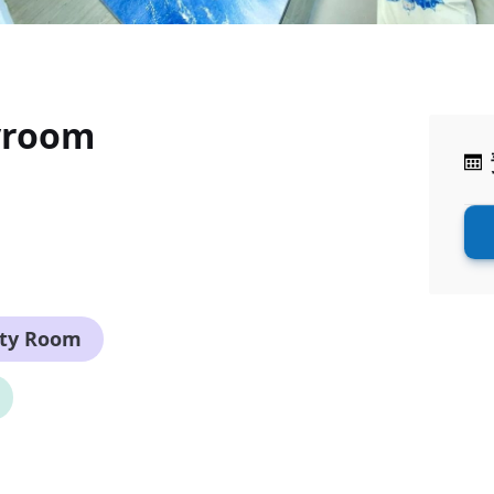
yroom
rty Room