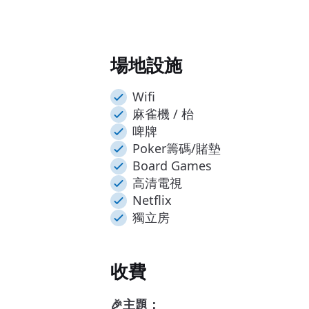
場地設施
Wifi
麻雀機 / 枱
啤牌
Poker籌碼/賭墊
Board Games
高清電視
Netflix
獨立房
收費
🎉主題：