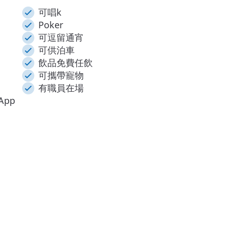
可唱k
Poker
可逗留通宵
可供泊車
飲品免費任飲
可攜帶寵物
有職員在場
pp