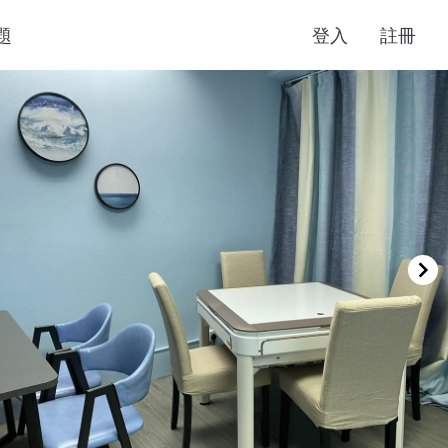
題
登入
註冊