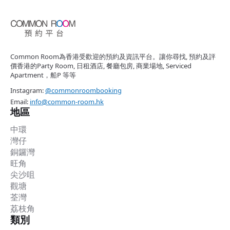
Common Room為香港受歡迎的預約及資訊平台。讓你尋找, 預約及評
價香港的Party Room, 日租酒店, 餐廳包房, 商業場地, Serviced
Apartment，船P 等等
Instagram:
@commonroombooking
Email:
info@common-room.hk
地區
中環
灣仔
銅鑼灣
旺角
尖沙咀
觀塘
荃灣
荔枝角
類別