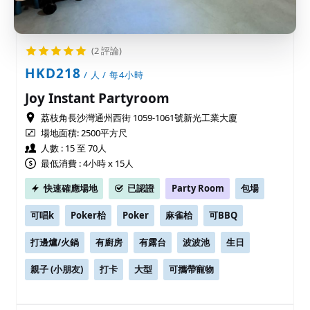
(2 評論)
HKD218
/ 人 / 每4小時
Joy Instant Partyroom
荔枝角長沙灣通州西街 1059-1061號新光工業大廈
場地面積:
2500平方尺
人數 : 15 至 70人
最低消費 : 4小時 x 15人
快速確應場地
已認證
Party Room
包場
可唱k
Poker枱
Poker
麻雀枱
可BBQ
打邊爐/火鍋
有廚房
有露台
波波池
生日
親子 (小朋友)
打卡
大型
可攜帶寵物