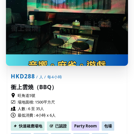
HKD288
/ 人 / 每4小時
衝上雲燒（BBQ）
旺角道5號
場地面積:
1500平方尺
人數 : 6 至 35人
最低消費 : 4小時 x 6人
快速確應場地
已認證
Party Room
包場