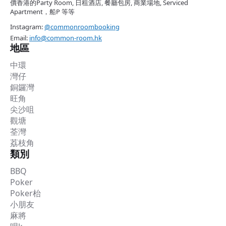
價香港的Party Room, 日租酒店, 餐廳包房, 商業場地, Serviced
Apartment，船P 等等
Instagram:
@commonroombooking
Email:
info@common-room.hk
地區
中環
灣仔
銅鑼灣
旺角
尖沙咀
觀塘
荃灣
荔枝角
類別
BBQ
Poker
Poker枱
小朋友
麻將