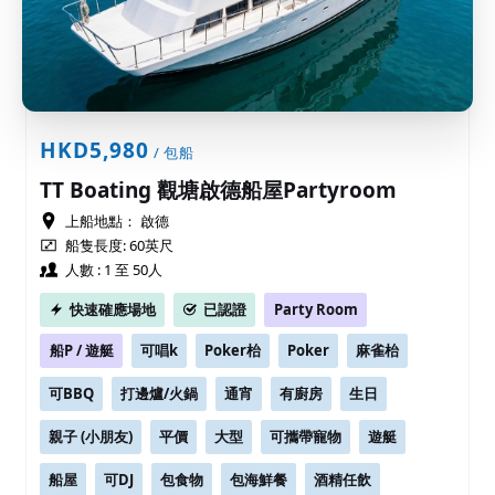
HKD5,980
/ 包船
TT Boating 觀塘啟德船屋Partyroom
上船地點：
啟德
船隻長度: 60英尺
人數 : 1 至 50人
快速確應場地
已認證
Party Room
船P / 遊艇
可唱k
Poker枱
Poker
麻雀枱
可BBQ
打邊爐/火鍋
通宵
有廚房
生日
親子 (小朋友)
平價
大型
可攜帶寵物
遊艇
船屋
可DJ
包食物
包海鮮餐
酒精任飲