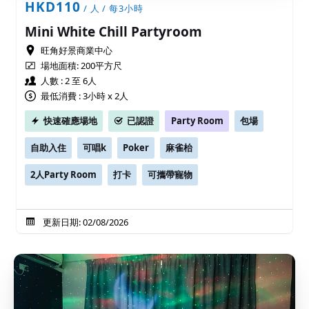
HKD110
/ 人 / 每3小時
Mini White Chill Partyroom
旺角好景商業中心
場地面積:
200平方尺
人數 : 2 至 6人
最低消費 : 3小時 x 2人
快速確應場地
已認證
Party Room
包場
自助入住
可唱k
Poker
麻雀枱
2人Party Room
打卡
可攜帶寵物
更新日期: 02/08/2026