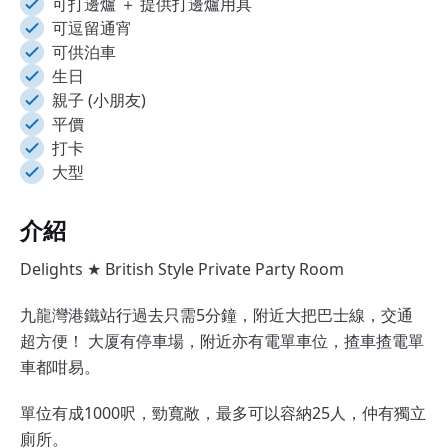
可打邊爐 ＋ 提供打邊爐用具
可逗留通宵
可供泊車
生日
親子 (小朋友)
平價
打卡
大型
介紹
Delights ★ British Style Private Party Room
九龍灣港鐵站行過去只需5分鐘，附近大把巴士線，交通
超方便！ 大厦有停車場，附近亦有電單車位，揸車揸電單
車都咁易。
單位有成1000呎，勁寬敞，最多可以容納25人，仲有獨立
廁所。