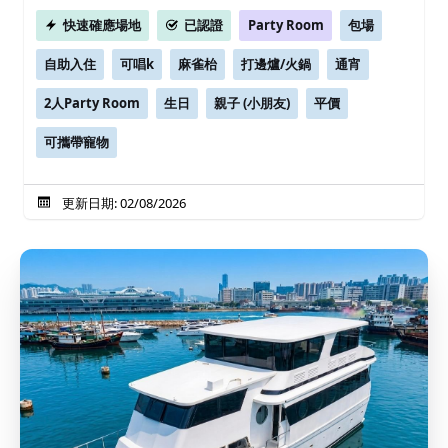
快速確應場地
已認證
Party Room
包場
自助入住
可唱k
麻雀枱
打邊爐/火鍋
通宵
2人Party Room
生日
親子 (小朋友)
平價
可攜帶寵物
更新日期: 02/08/2026