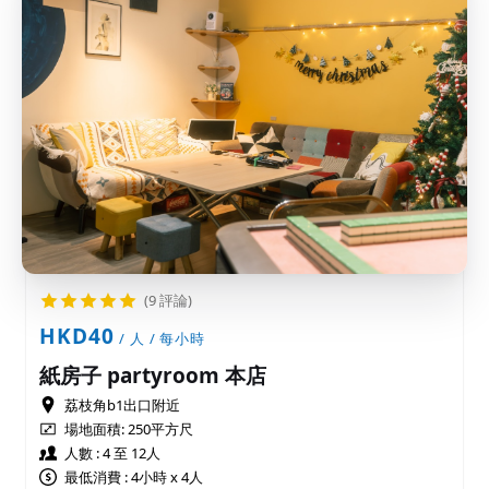
(9 評論)
HKD40
/ 人 / 每小時
紙房子 partyroom 本店
荔枝角b1出口附近
場地面積:
250平方尺
人數 : 4 至 12人
最低消費 : 4小時 x 4人