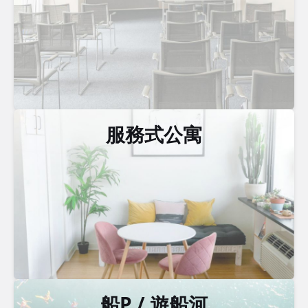
服務式公寓
船P / 遊船河