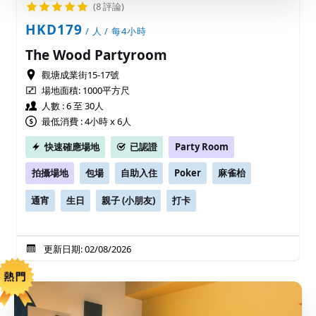
(8 評論)
HKD179
/ 人 / 每4小時
The Wood Partyroom
觀塘成業街15-17號
場地面積:
1000平方尺
人數 : 6 至 30人
最低消費 : 4小時 x 6人
快速確應場地
已認證
Party Room
拍攝場地
包場
自助入住
Poker
麻雀枱
通宵
生日
親子 (小朋友)
打卡
更新日期: 02/08/2026