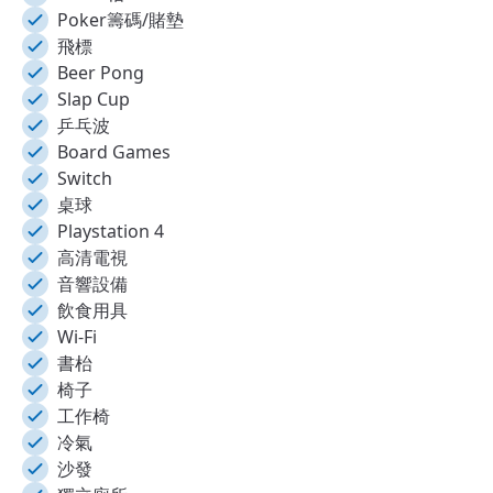
Poker籌碼/賭墊
飛標
Beer Pong
Slap Cup
乒乓波
Board Games
Switch
桌球
Playstation 4
高清電視
音響設備
飲食用具
Wi-Fi
書枱
椅子
工作椅
冷氣
沙發