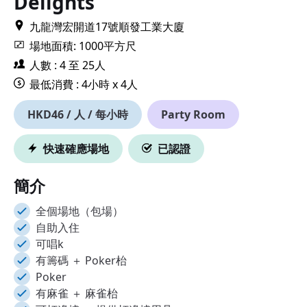
Delights
九龍灣宏開道17號順發工業大廈
場地面積: 1000平方尺
人數 : 4 至 25人
最低消費 : 4小時 x 4人
HKD46 / 人 / 每小時
Party Room
快速確應場地
已認證
簡介
全個場地（包場）
自助入住
可唱k
有籌碼 ＋ Poker枱
Poker
有麻雀 ＋ 麻雀枱