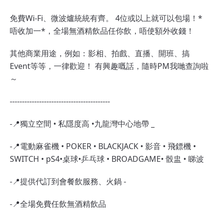
免費Wi-Fi、微波爐統統有齊。 4位或以上就可以包場！*
唔收加一*，全場無酒精飲品任你飲，唔使額外收錢！
其他商業用途，例如：影相、拍戲、直播、開班、搞
Event等等，一律歡迎！ 有興趣嘅話，隨時PM我哋查詢啦
～
-----------------------------------------
-📍獨立空間 • 私隱度高 •九龍灣中心地帶 _
-📍電動麻雀機 • POKER • BLACKJACK • 影音 • 飛鏢機 •
SWITCH • pS4•桌球•乒乓球 • BROADGAME• 骰盅 • 睇波
-📍提供代訂到會餐飲服務、火鍋 -
-📍全場免費任飲無酒精飲品