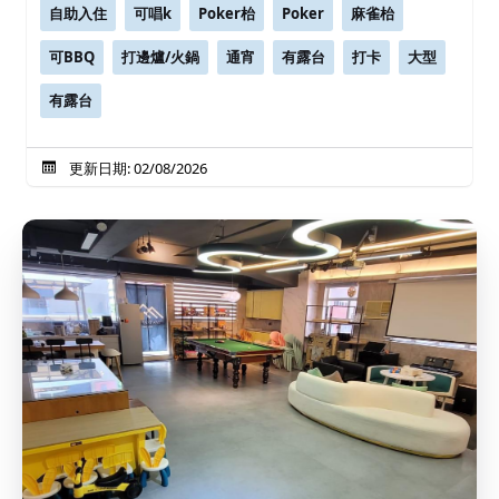
自助入住
可唱k
Poker枱
Poker
麻雀枱
可BBQ
打邊爐/火鍋
通宵
有露台
打卡
大型
有露台
更新日期: 02/08/2026