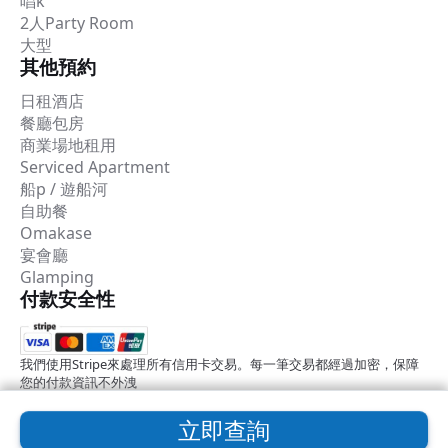
唱k
2人Party Room
大型
其他預約
日租酒店
餐廳包房
商業場地租用
Serviced Apartment
船p / 遊船河
自助餐
Omakase
宴會廳
Glamping
付款安全性
我們使用Stripe來處理所有信用卡交易。每一筆交易都經過加密，保障
您的付款資訊不外洩
立即查詢
2026 © Common Room預約平台
使用條款
隱私權政策