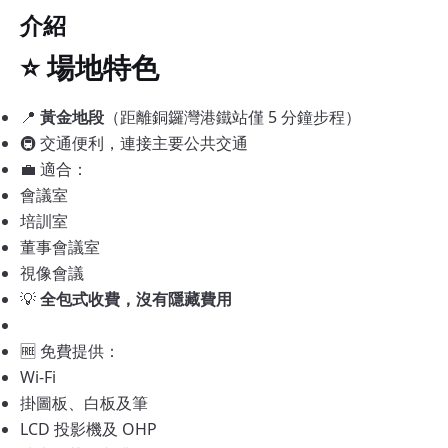
介紹
⭐ 場地特色
📍
黃金地段
（距離銅鑼灣港鐵站僅 5 分鐘步程）
🚇 交通便利，連接主要公共交通
💼 適合：
會議室
培訓室
董事會議室
視像會議
💡
全包式收費，沒有隱藏費用
🆓 免費提供：
Wi-Fi
掛圖板、白板及筆
LCD 投影機及 OHP