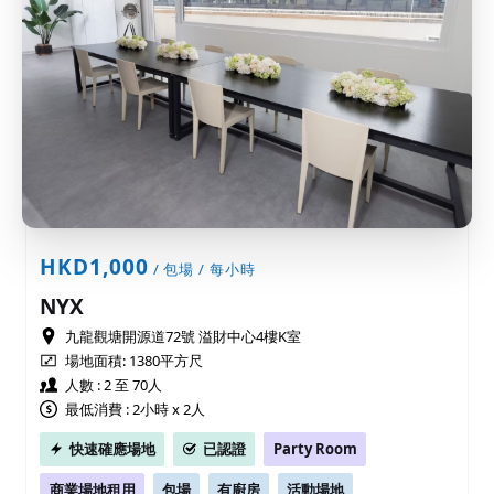
HKD1,000
/ 包場 / 每小時
NYX
九龍觀塘開源道72號 溢財中心4樓K室
場地面積:
1380平方尺
人數 : 2 至 70人
最低消費 : 2小時 x 2人
快速確應場地
已認證
Party Room
商業場地租用
包場
有廚房
活動場地