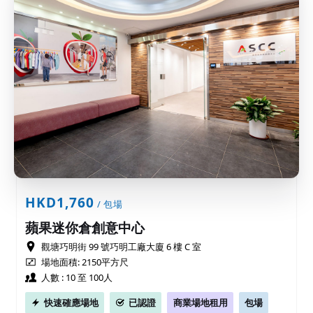
HKD1,760
/ 包場
蘋果迷你倉創意中心
觀塘巧明街 99 號巧明工廠大廈 6 樓 C 室
場地面積: 2150平方尺
人數 : 10 至 100人
快速確應場地
已認證
商業場地租用
包場