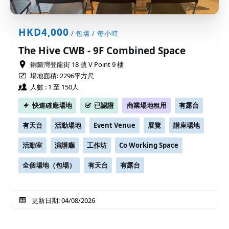
HKD4,000
/ 包場 / 每小時
The Hive CWB - 9F Combined Space
銅鑼灣登龍街 18 號 V Point 9 樓
場地面積: 2296平方尺
人數 : 1 至 150人
快速確應場地
已認證
商業場地租用
有露台
有天台
活動場地
Event Venue
展覽
講座場地
活動室
演講廳
工作坊
Co Working Space
全個場地（包場）
有天台
有露台
更新日期: 04/08/2026