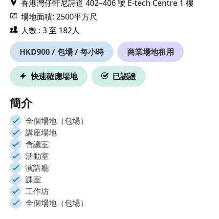
香港灣仔軒尼詩道 402–406 號 E-tech Centre 1 樓
場地面積: 2500平方尺
人數 : 3 至 182人
HKD900 / 包場 / 每小時
商業場地租用
快速確應場地
已認證
簡介
全個場地（包場）
講座場地
會議室
活動室
演講廳
課室
工作坊
全個場地（包場）