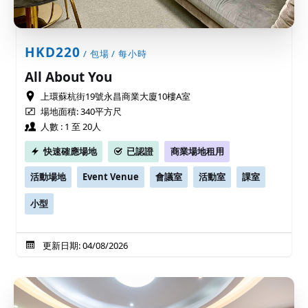
HKD220
/ 包場 / 每小時
All About You
上環蘇杭街19號永昌商業大廈10樓A室
場地面積: 340平方尺
人數 : 1 至 20人
快速確應場地
已認證
商業場地租用
活動場地
Event Venue
會議室
活動室
課室
小型
更新日期: 04/08/2026