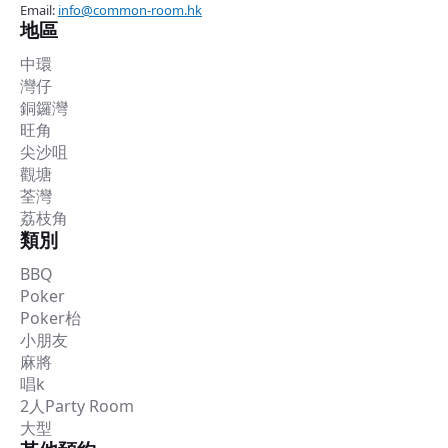
Email:
info@common-room.hk
地區
中環
灣仔
銅鑼灣
旺角
尖沙咀
觀塘
荃灣
荔枝角
類別
BBQ
Poker
Poker枱
小朋友
麻將
唱k
2人Party Room
大型