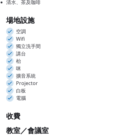
清水、茶及咖啡
場地設施
空調
Wifi
獨立洗手間
講台
枱
咪
擴音系統
Projector
白板
電腦
收費
教室／會議室