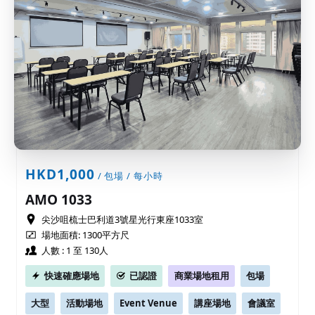
HKD1,000
/ 包場 / 每小時
AMO 1033
尖沙咀梳士巴利道3號星光行東座1033室
場地面積: 1300平方尺
人數 : 1 至 130人
快速確應場地
已認證
商業場地租用
包場
大型
活動場地
Event Venue
講座場地
會議室