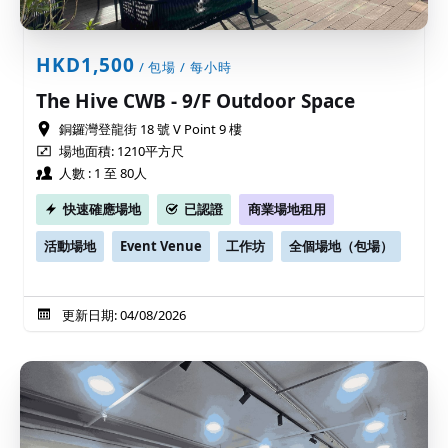
HKD1,500
/ 包場 / 每小時
The Hive CWB - 9/F Outdoor Space
銅鑼灣登龍街 18 號 V Point 9 樓
場地面積: 1210平方尺
人數 : 1 至 80人
快速確應場地
已認證
商業場地租用
活動場地
Event Venue
工作坊
全個場地（包場）
更新日期: 04/08/2026