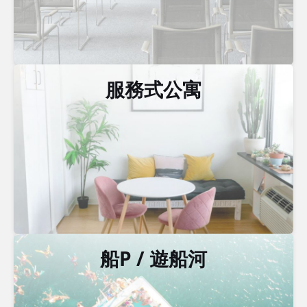
服務式公寓
船P / 遊船河