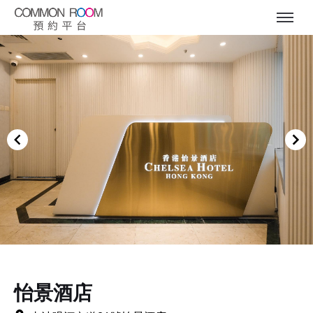
Item
1
of
怡景酒店
8