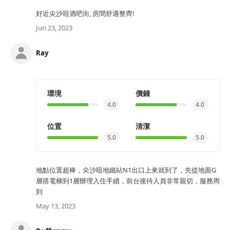
好近尖沙咀酒吧街, 房間舒適整齊!
Jun 23, 2023
Ray
環境
價錢
4.0
4.0
位置
清潔
5.0
5.0
地點位置超棒，尖沙咀地鐵站N1出口上來就到了，先從地面G
層搭電梯到1層辦理入住手續，前台接待人員非常親切，服務周
到
May 13, 2023