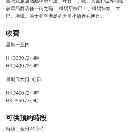
酒吧及旅遊熱點舉步即達。珠寶、手錶、黃金和世界知名
奢華品牌店僅一街之隔。 機場穿梭巴士、機場快線、大
巴、地鐵、的士和至港島的天星小輪近在咫尺。
收費
星期一至四:
HKD320 /2小時
HKD420 /3小時
星期五六日, 紅日:
HKD450 /2小時
HKD550 /3小時
可供預約時段
時鐘：全日24小時