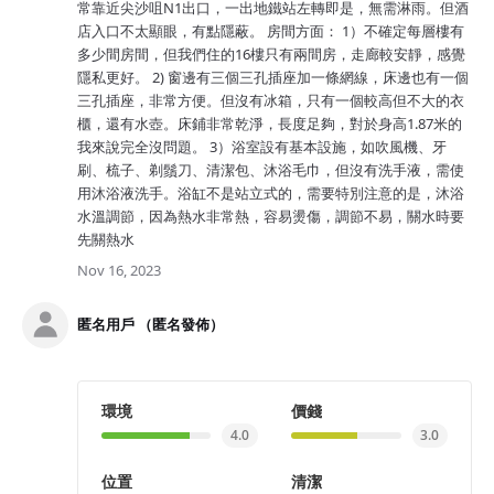
常靠近尖沙咀N1出口，一出地鐵站左轉即是，無需淋雨。但酒
店入口不太顯眼，有點隱蔽。 房間方面： 1）不確定每層樓有
多少間房間，但我們住的16樓只有兩間房，走廊較安靜，感覺
隱私更好。 2) 窗邊有三個三孔插座加一條網線，床邊也有一個
三孔插座，非常方便。但沒有冰箱，只有一個較高但不大的衣
櫃，還有水壺。床鋪非常乾淨，長度足夠，對於身高1.87米的
我來說完全沒問題。 3）浴室設有基本設施，如吹風機、牙
刷、梳子、剃鬚刀、清潔包、沐浴毛巾，但沒有洗手液，需使
用沐浴液洗手。浴缸不是站立式的，需要特別注意的是，沐浴
水溫調節，因為熱水非常熱，容易燙傷，調節不易，關水時要
先關熱水
Nov 16, 2023
匿名用戶 （匿名發佈）
環境
價錢
4.0
3.0
位置
清潔