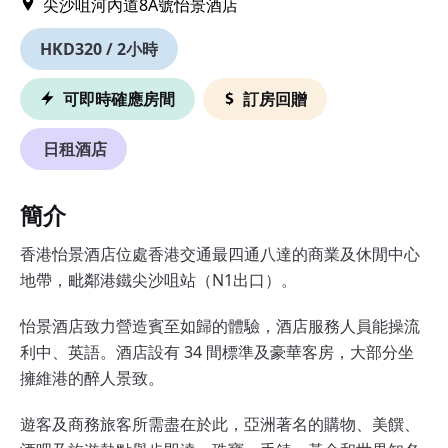
尖沙咀河內道8A號怡景酒店
HKD320 / 2小時
可即時確應房間
訂房回贈
日租酒店
簡介
香港怡景酒店位處香港交通最四通八達的商業及休閒中心
地帶，毗鄰港鐵尖沙咀站（N1出口）。
怡景酒店致力營造賓至如歸的體驗，酒店服務人員能操流
利中、英語。酒店設有 34 間標準及豪華客房，大部分坐
擁維港的醉人景致。
遊客及商務旅客所需盡在於此，亞洲著名的購物、美饌、