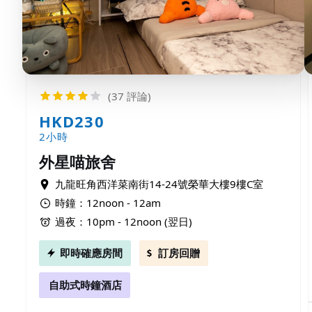
(37 評論)
HKD230
2小時
外星喵旅舍
九龍旺角西洋菜南街14-24號榮華大樓9樓C室
時鐘：12noon - 12am
過夜：10pm - 12noon (翌日)
即時確應房間
訂房回贈
自助式時鐘酒店