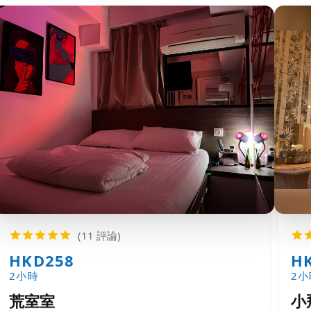
(11 評論)
HKD258
H
2小時
2小
荒室室
小