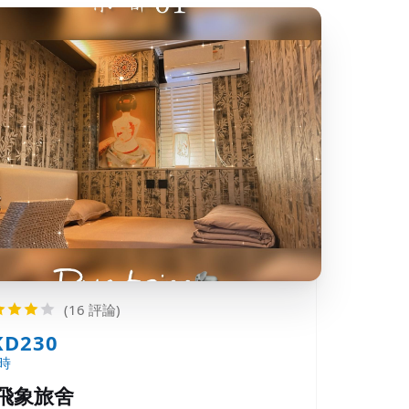
(16 評論)
KD230
時
飛象旅舍