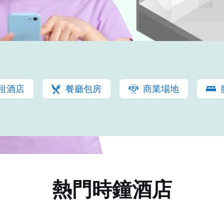
租酒店
餐廳包房
商業場地
熱門時鐘酒店