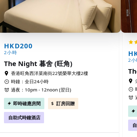
HKD200
H
2小時
2小
The Night 暮舍 (旺角)
Th
香港旺角西洋菜南街22號榮華大樓2樓
時鐘：全日24小時
過夜：10pm - 12noon (翌日)
即時確應房間
訂房回贈
自助式時鐘酒店
自