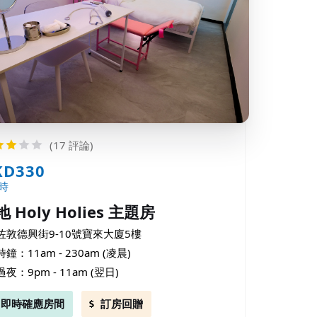
(17 評論)
KD330
時
 Holy Holies 主題房
佐敦德興街9-10號寶來大廈5樓
時鐘：11am - 230am (凌晨)
過夜：9pm - 11am (翌日)
即時確應房間
訂房回贈