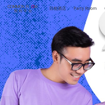
日租酒店
Party Room
時鐘酒店 & Partyr
香港
場地預約
優質
No.1
讓你尋找, 預約及評價香港的時鐘酒店，Party Ro
商業場地，服務式公寓，船P 等等！
預訂日期:
預訂時間: