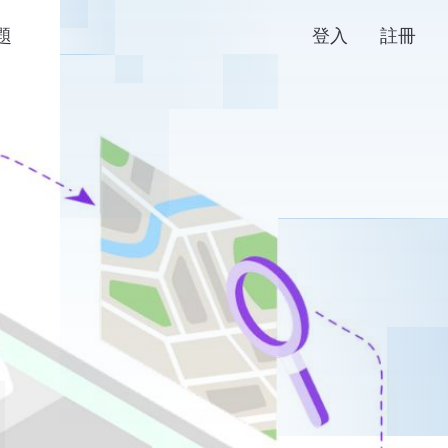
題
登入
註冊