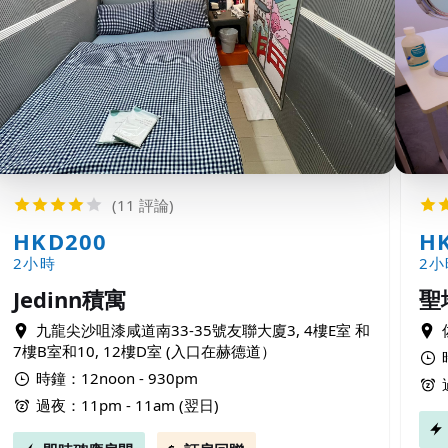
(11 評論)
HKD200
H
2小時
2小
Jedinn積寓
聖地
九龍尖沙咀漆咸道南33-35號友聯大廈3, 4樓E室 和
7樓B室和10, 12樓D室 (入口在赫德道）
時鐘：12noon - 930pm
過夜：11pm - 11am (翌日)