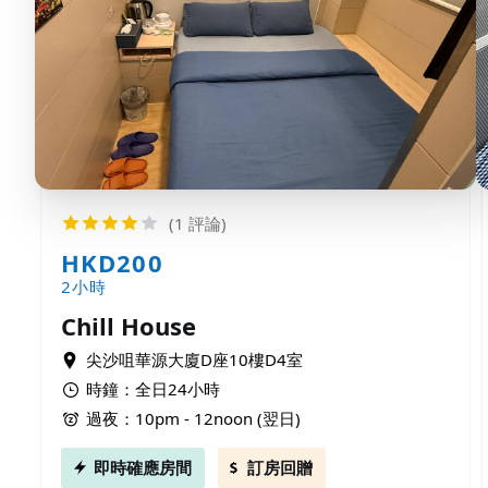
(1 評論)
HKD200
2小時
Chill House
尖沙咀華源大廈D座10樓D4室
時鐘：全日24小時
過夜：10pm - 12noon (翌日)
即時確應房間
訂房回贈