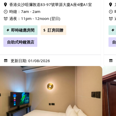
香港尖沙咀彌敦道83-97號華源大廈A座4樓A1室
時鐘：7am - 2am
過夜：11pm - 12noon (翌日)
即時確應房間
訂房回贈
自助式時鐘酒店
自
更新日期: 01/08/2026