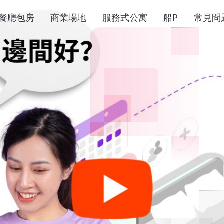
餐廳包房
商業場地
服務式公寓
船P
常見問
oom
平台
om，日租酒店，餐廳包房，
搜尋時租酒店