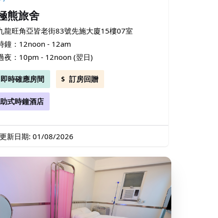
極熊旅舍
九龍旺角亞皆老街83號先施大廈15樓07室
時鐘：12noon - 12am
過夜：10pm - 12noon (翌日)
即時確應房間
訂房回贈
助式時鐘酒店
更新日期: 01/08/2026