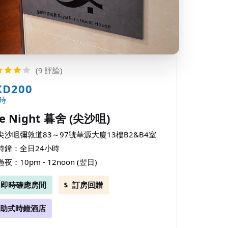
(9 評論)
KD200
時
e Night 暮舍 (尖沙咀)
尖沙咀彌敦道83～97號華源大廈13樓B2&B4室
時鐘：全日24小時
過夜：10pm - 12noon (翌日)
即時確應房間
訂房回贈
助式時鐘酒店