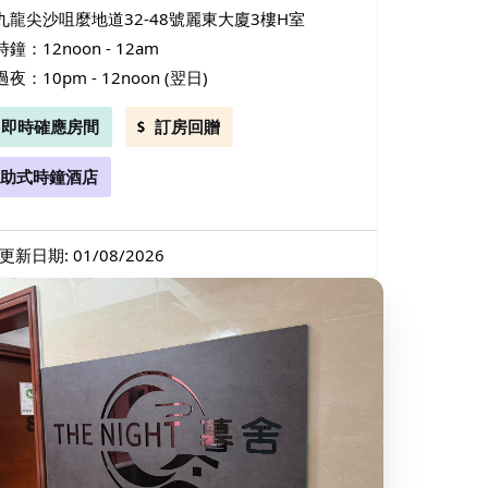
九龍尖沙咀麼地道32-48號麗東大廈3樓H室
時鐘：12noon - 12am
過夜：10pm - 12noon (翌日)
即時確應房間
訂房回贈
助式時鐘酒店
更新日期: 01/08/2026