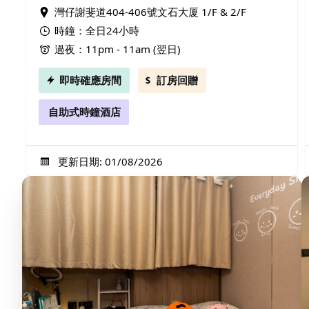
灣仔謝斐道404-406號文石大厦 1/F & 2/F
時鐘：全日24小時
過夜：11pm - 11am (翌日)
即時確應房間
訂房回贈
自助式時鐘酒店
更新日期: 01/08/2026