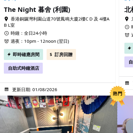
The Night 暮舍 (利園)
北
香港銅鑼灣利園山道70號鳳鳴大廈2樓C D 及 4樓A
B L室
時鐘：全日24小時
過夜：10pm - 12noon (翌日)
即時確應房間
訂房回贈
自
自助式時鐘酒店
更新日期: 01/08/2026