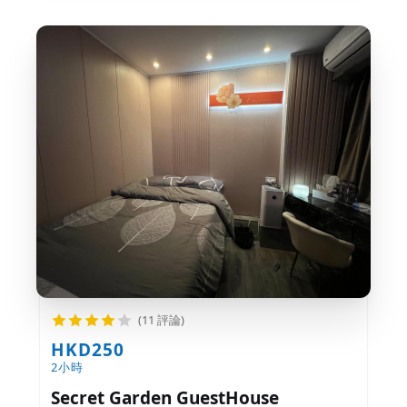
(11 評論)
HKD250
2小時
Secret Garden GuestHouse