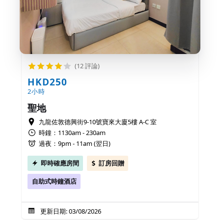
(12 評論)
HKD250
2小時
聖地
九龍佐敦德興街9-10號寶來大廈5樓 A-C 室
時鐘：1130am - 230am
過夜：9pm - 11am (翌日)
即時確應房間
訂房回贈
自助式時鐘酒店
更新日期: 03/08/2026