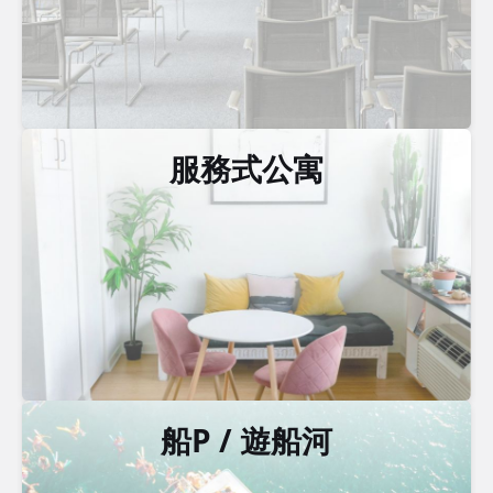
服務式公寓
船P / 遊船河