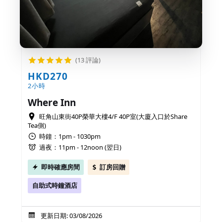
(13 評論)
HKD270
2小時
Where Inn
旺角山東街40P榮華大樓4/F 40P室(大廈入口於Share
Tea側)
時鐘：1pm - 1030pm
過夜：11pm - 12noon (翌日)
即時確應房間
訂房回贈
自助式時鐘酒店
更新日期: 03/08/2026