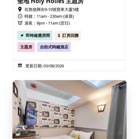
聖地 Holy Holies 主題房
佐敦德興街9-10號寶來大廈5樓
時鐘：11am - 230am (凌晨)
過夜：9pm - 11am (翌日)
即時確應房間
訂房回贈
主題房
自助式時鐘酒店
更新日期: 03/08/2026