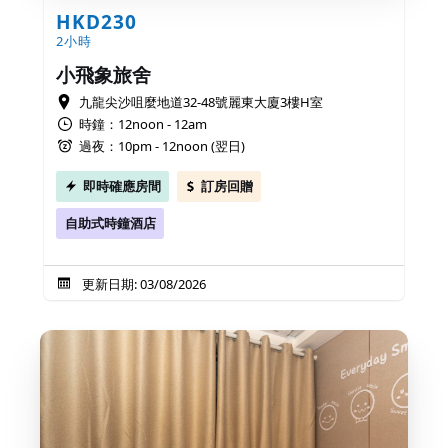
HKD230
2小時
小飛象旅舍
九龍尖沙咀麼地道32-48號麗東大廈3樓H室
時鐘：12noon - 12am
過夜：10pm - 12noon (翌日)
即時確應房間
訂房回贈
自助式時鐘酒店
更新日期: 03/08/2026