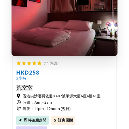
(11 評論)
HKD258
2小時
荒室室
香港尖沙咀彌敦道83-97號華源大廈A座4樓A1室
時鐘：7am - 2am
過夜：11pm - 12noon (翌日)
即時確應房間
訂房回贈