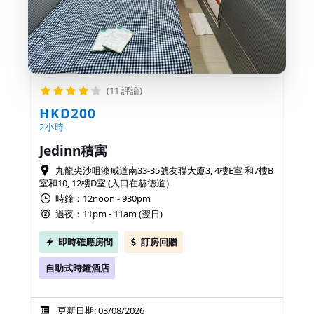
(11 評論)
HKD200
2小時
Jedinn積寓
九龍尖沙咀漆咸道南33-35號友聯大廈3, 4樓E室 和7樓B
室和10, 12樓D室 (入口在赫德道）
時鐘：12noon - 930pm
過夜：11pm - 11am (翌日)
即時確應房間
訂房回贈
自助式時鐘酒店
更新日期: 03/08/2026