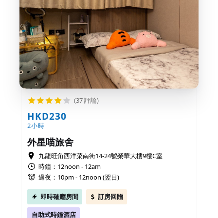
(37 評論)
HKD230
2小時
外星喵旅舍
九龍旺角西洋菜南街14-24號榮華大樓9樓C室
時鐘：12noon - 12am
過夜：10pm - 12noon (翌日)
即時確應房間
訂房回贈
自助式時鐘酒店