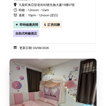
九龍旺角亞皆老街83號先施大廈15樓07室
時鐘：12noon - 12am
過夜：10pm - 12noon (翌日)
即時確應房間
訂房回贈
自助式時鐘酒店
更新日期: 03/08/2026