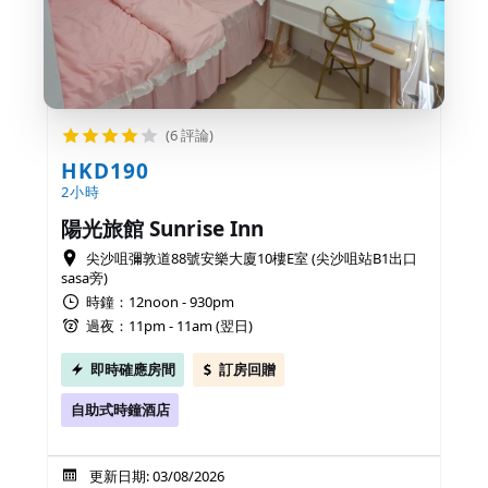
(6 評論)
HKD190
2小時
陽光旅館 Sunrise Inn
尖沙咀彌敦道88號安樂大廈10樓E室 (尖沙咀站B1出口
sasa旁)
時鐘：12noon - 930pm
過夜：11pm - 11am (翌日)
即時確應房間
訂房回贈
自助式時鐘酒店
更新日期: 03/08/2026