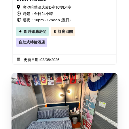
尖沙咀華源大廈D座10樓D4室
時鐘：全日24小時
過夜：10pm - 12noon (翌日)
即時確應房間
訂房回贈
自助式時鐘酒店
更新日期: 03/08/2026