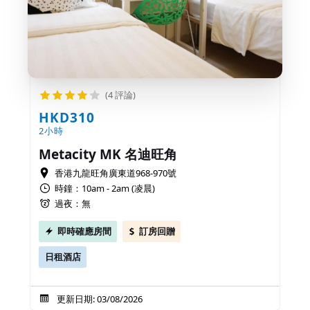
(4 評論)
HKD310
2小時
Metacity MK 名迪旺角
香港九龍旺角廣東道968-970號
時鐘：10am - 2am (凌晨)
過夜：無
即時確應房間
訂房回贈
日租酒店
更新日期: 03/08/2026