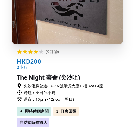
(9 評論)
HKD200
2小時
The Night 暮舍 (尖沙咀)
尖沙咀彌敦道83～97號華源大廈13樓B2&B4室
時鐘：全日24小時
過夜：10pm - 12noon (翌日)
即時確應房間
訂房回贈
自助式時鐘酒店