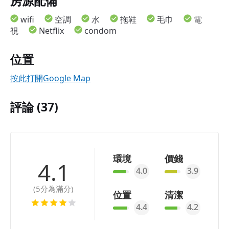
房源配備
wifi
空調
水
拖鞋
毛巾
電
視
Netflix
condom
位置
按此打開Google Map
評論 (37)
環境
價錢
4.1
4.0
3.9
(5分為滿分)
位置
清潔
4.4
4.2