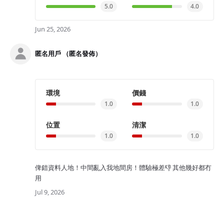
5.0
4.0
Jun 25, 2026
匿名用戶 （匿名發佈）
環境
價錢
1.0
1.0
位置
清潔
1.0
1.0
俾錯資料人地！中間亂入我地間房！體驗極差👎 其他幾好都冇
用
Jul 9, 2026