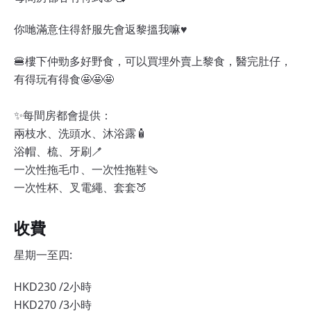
你哋滿意住得舒服先會返黎搵我嘛♥️
🍔樓下仲勁多好野食，可以買埋外賣上黎食，醫完肚仔，
有得玩有得食🤩🤩🤩
✨每間房都會提供：
兩枝水、洗頭水、沐浴露🧴
浴帽、梳、牙刷🪥
一次性拖毛巾、一次性拖鞋🩴
一次性杯、叉電繩、套套🍑
收費
星期一至四:
HKD230 /2小時
HKD270 /3小時