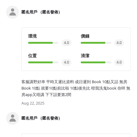
匿名用戶 （匿名發佈）
環境
價錢
4.0
4.0
位置
清潔
4.0
4.0
客服講野好串 平時又遲比資料 成日遲到 Book 10點又話 無房
Book 10點 就要10點前比啦 10點後先比 咁我洗鬼book 你咩 無
房app又唔講 下下話要第2間
Aug 22, 2025
匿名用戶 （匿名發佈）