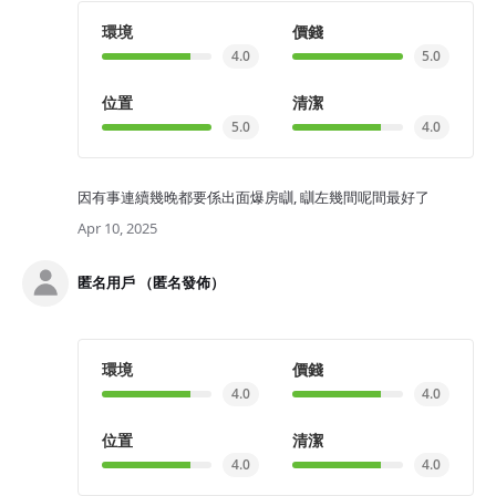
環境
價錢
4.0
5.0
位置
清潔
5.0
4.0
因有事連續幾晚都要係出面爆房瞓, 瞓左幾間呢間最好了
Apr 10, 2025
匿名用戶 （匿名發佈）
環境
價錢
4.0
4.0
位置
清潔
4.0
4.0