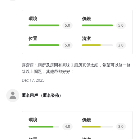
環境
價錢
5.0
5.0
位置
清潔
5.0
3.0
露營房 1.廁所及房間有異味 2.廁所真係太細，希望可以修一修
除以上問題，其他嘢都好好！
Dec 17, 2025
匿名用戶 （匿名發佈）
環境
價錢
4.0
3.0