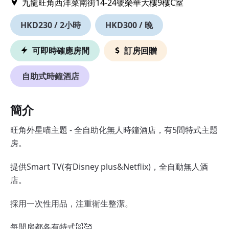
九龍旺角西洋菜南街14-24號榮華大樓9樓C室
HKD230 / 2小時
HKD300 / 晚
可即時確應房間
訂房回贈
自助式時鐘酒店
簡介
旺角外星喵主題 - 全自助化無人時鐘酒店，有5間特式主題
房。
提供Smart TV(有Disney plus&Netflix)，全自動無人酒
店。
採用一次性用品，注重衛生整潔。
每間房都各有特式🐷🥰