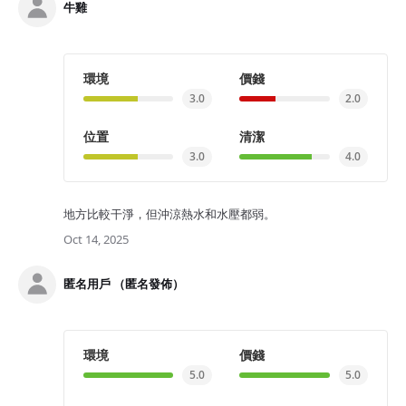
牛雞
環境
價錢
3.0
2.0
位置
清潔
3.0
4.0
地方比較干淨，但沖涼熱水和水壓都弱。
Oct 14, 2025
匿名用戶 （匿名發佈）
環境
價錢
5.0
5.0