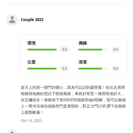
Couple 2022
環境
價錢
5.0
4.0
位置
清潔
5.0
4.0
當天上到房一開門好開心，因為可以試到露營風！佢出左房間
相後我地都好想試下呢個風格，果然好有型！雖然唔係好大，
但五臟俱全！係個地下滑d🤣🤣同個廁所細d咁解，唔可以兩個
人一齊沖涼🤩但係廁所門是透明的，對正大門口🤣 讚下佢個床
上面既帳篷！
Oct 19, 2023