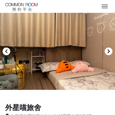
Item
1
of
外星喵旅舍
6