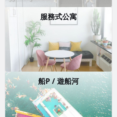
服務式公寓
船P / 遊船河