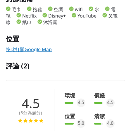
毛巾
拖鞋
空調
wifi
水
電
視
Netflix
Disney+
YouTube
叉電
線
紙巾
沐浴露
位置
按此打開Google Map
評論 (2)
環境
價錢
4.5
4.5
4.5
(5分為滿分)
位置
清潔
5.0
4.0