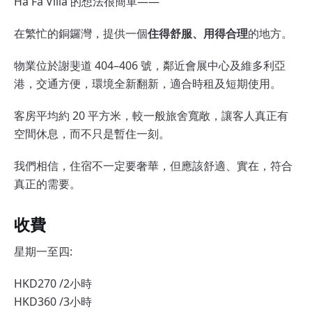
Ha Fa Villa 的想法很簡單——
在繁忙的銅鑼灣，提供一個
住得舒服、用得合理
的地方。
物業位於謝斐道 404–406 號，鄰近會展中心及維多利亞
港，交通方便，環境全新翻新，適合時租及短期使用。
客房平均約 20 平方米，較一般旅舍寬敞，讓客人真正有
空間休息，而不只是暫住一刻。
我們相信，住宿不一定要奢華，但應該舒適、實在，符合
真正的需要。
收費
星期一至四:
HKD270 /2小時
HKD360 /3小時