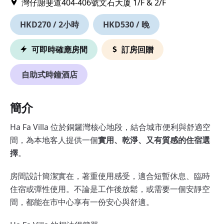
灣仔謝斐道404-406號文石大厦 1/F & 2/F
HKD270 / 2小時
HKD530 / 晚
可即時確應房間
訂房回贈
自助式時鐘酒店
簡介
Ha Fa Villa 位於銅鑼灣核心地段，結合城市便利與舒適空
間，為本地客人提供一個
實用、乾淨、又有質感的住宿選
擇
。
房間設計簡潔實在，著重使用感受，適合短暫休息、臨時
住宿或彈性使用。不論是工作後放鬆，或需要一個安靜空
間，都能在市中心享有一份安心與舒適。