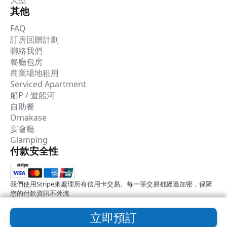
大型
其他
FAQ
訂房回贈計劃
聯絡我們
餐廳包房
商業場地租用
Serviced Apartment
船P / 遊船河
自助餐
Omakase
宴會廳
Glamping
付款安全性
我們使用Stripe來處理所有信用卡交易。每一筆交易都經過加密，保障
您的付款資訊不外洩
立即預訂
2026 © Common Room預約平台
使用條款
隱私權政策