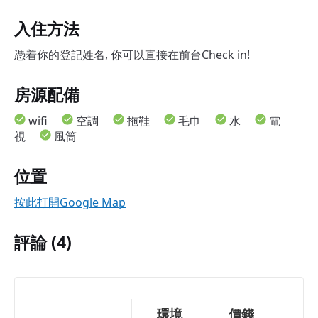
入住方法
憑着你的登記姓名, 你可以直接在前台Check in!
房源配備
wifi
空調
拖鞋
毛巾
水
電
視
風筒
位置
按此打開Google Map
評論 (4)
環境
價錢