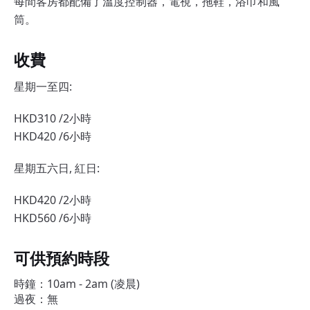
每間客房都配備了溫度控制器，電視，拖鞋，浴巾和風
筒。
收費
星期一至四:
HKD310 /2小時
HKD420 /6小時
星期五六日, 紅日:
HKD420 /2小時
HKD560 /6小時
可供預約時段
時鐘：10am - 2am (凌晨)
過夜：無