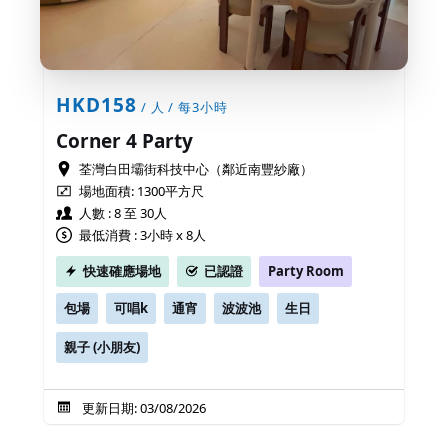
HKD158
/ 人 / 每3小時
Corner 4 Party
荃灣白田壩街科技中心（鄰近南豐紗廠）
場地面積:
1300平方尺
人數 : 8 至 30人
最低消費 : 3小時 x 8人
快速確應場地
已認證
Party Room
包場
可唱k
通宵
波波池
生日
親子 (小朋友)
更新日期: 03/08/2026