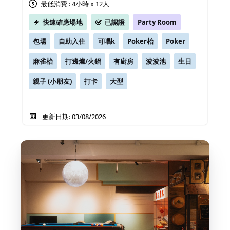
最低消費 : 4小時 x 12人
快速確應場地
已認證
Party Room
包場
自助入住
可唱k
Poker枱
Poker
麻雀枱
打邊爐/火鍋
有廚房
波波池
生日
親子 (小朋友)
打卡
大型
更新日期: 03/08/2026