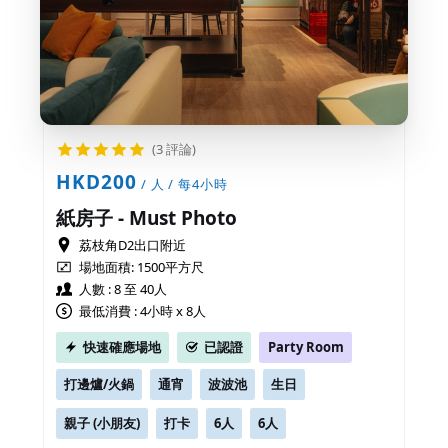
(3 評論)
HKD200
/ 人 / 每4小時
紙房子 - Must Photo
荔枝角D2出口附近
場地面積:
1500平方尺
人數 : 8 至 40人
最低消費 : 4小時 x 8人
快速確應場地
已認證
Party Room
打邊爐/火鍋
通宵
波波池
生日
親子 (小朋友)
打卡
6人
6人