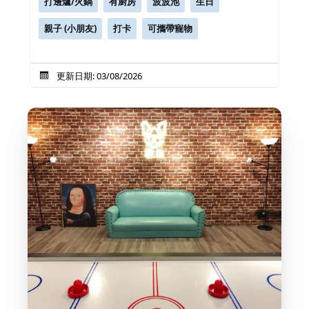
打邊爐/火鍋
有廚房
波波池
生日
親子 (小朋友)
打卡
可攜帶寵物
更新日期: 03/08/2026