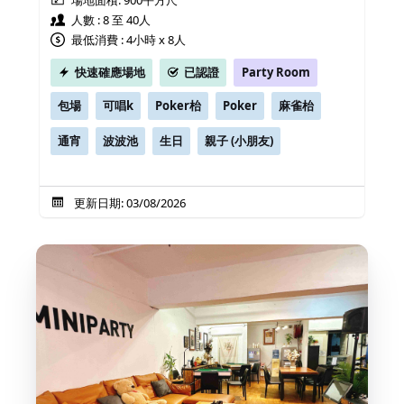
場地面積:
900平方尺
人數 : 8 至 40人
最低消費 : 4小時 x 8人
快速確應場地
已認證
Party Room
包場
可唱k
Poker枱
Poker
麻雀枱
通宵
波波池
生日
親子 (小朋友)
更新日期: 03/08/2026