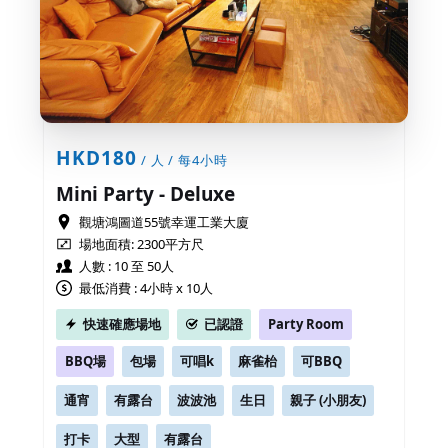
HKD180
/ 人 / 每4小時
Mini Party - Deluxe
觀塘鴻圖道55號幸運工業大廈
場地面積:
2300平方尺
人數 : 10 至 50人
最低消費 : 4小時 x 10人
快速確應場地
已認證
Party Room
BBQ場
包場
可唱k
麻雀枱
可BBQ
通宵
有露台
波波池
生日
親子 (小朋友)
打卡
大型
有露台