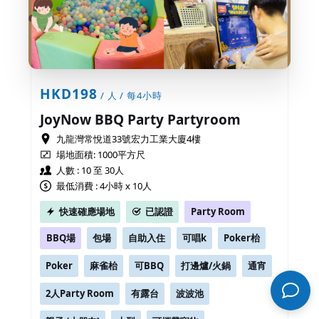
HKD198
/ 人 / 每4小時
JoyNow BBQ Party Partyroom
九龍灣常悅道33號宏力工業大廈4樓
場地面積:
1000平方尺
人數 : 10 至 30人
最低消費 : 4小時 x 10人
快速確應場地
已認證
Party Room
BBQ場
包場
自助入住
可唱k
Poker枱
Poker
麻雀枱
可BBQ
打邊爐/火鍋
通宵
2人Party Room
有露台
波波池