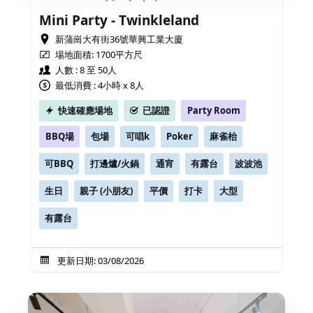
Mini Party - Twinkleland
新蒲崗大有街36號華興工業大廈
場地面積:
1700平方尺
人數 : 8 至 50人
最低消費 : 4小時 x 8人
快速確應場地
已認證
Party Room
BBQ場
包場
可唱k
Poker
麻雀枱
可BBQ
打邊爐/火鍋
通宵
有露台
波波池
生日
親子 (小朋友)
平價
打卡
大型
有露台
更新日期: 03/08/2026