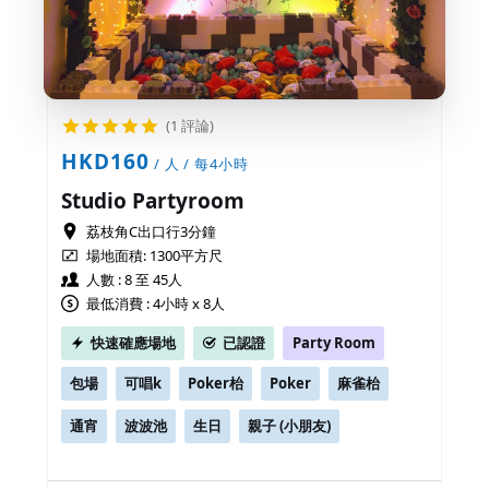
(1 評論)
HKD160
/ 人 / 每4小時
Studio Partyroom
荔枝角C出口行3分鐘
場地面積:
1300平方尺
人數 : 8 至 45人
最低消費 : 4小時 x 8人
快速確應場地
已認證
Party Room
包場
可唱k
Poker枱
Poker
麻雀枱
通宵
波波池
生日
親子 (小朋友)