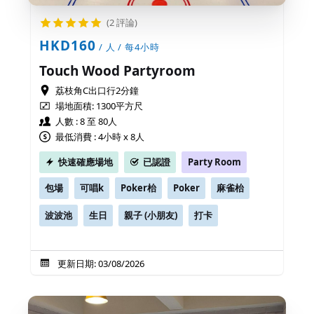
(2 評論)
HKD160
/ 人 / 每4小時
Touch Wood Partyroom
荔枝角C出口行2分鐘
場地面積:
1300平方尺
人數 : 8 至 80人
最低消費 : 4小時 x 8人
快速確應場地
已認證
Party Room
包場
可唱k
Poker枱
Poker
麻雀枱
波波池
生日
親子 (小朋友)
打卡
更新日期: 03/08/2026