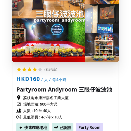
(3 評論)
HKD160
/ 人 / 每4小時
Partyroom Andyroom 三眼仔波波池
荔枝角永康街嘉名工業大廈
場地面積:
900平方尺
人數 : 10 至 40人
最低消費 : 4小時 x 10人
快速確應場地
已認證
Party Room