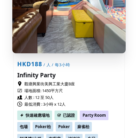
HKD188
/ 人 / 每3小時
Infinity Party
觀塘興業街美興工業大廈B座
場地面積:
1450平方尺
人數 : 12 至 50人
最低消費 : 3小時 x 12人
快速確應場地
已認證
Party Room
包場
Poker枱
Poker
麻雀枱