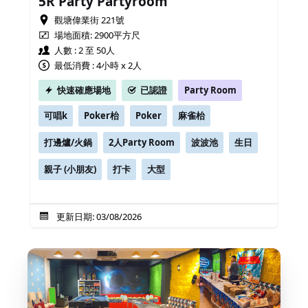
5R Party Partyroom
觀塘偉業街 221號
場地面積:
2900平方尺
人數 : 2 至 50人
最低消費 : 4小時 x 2人
快速確應場地
已認證
Party Room
可唱k
Poker枱
Poker
麻雀枱
打邊爐/火鍋
2人Party Room
波波池
生日
親子 (小朋友)
打卡
大型
更新日期: 03/08/2026