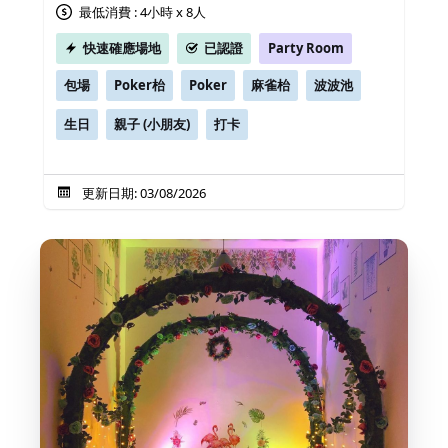
最低消費 : 4小時 x 8人
快速確應場地
已認證
Party Room
包場
Poker枱
Poker
麻雀枱
波波池
生日
親子 (小朋友)
打卡
更新日期: 03/08/2026