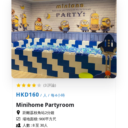
(3 評論)
HKD160
/ 人 / 每4小時
Minihome Partyroom
距離荔枝角站2分鐘
場地面積:
900平方尺
人數 : 8 至 30人