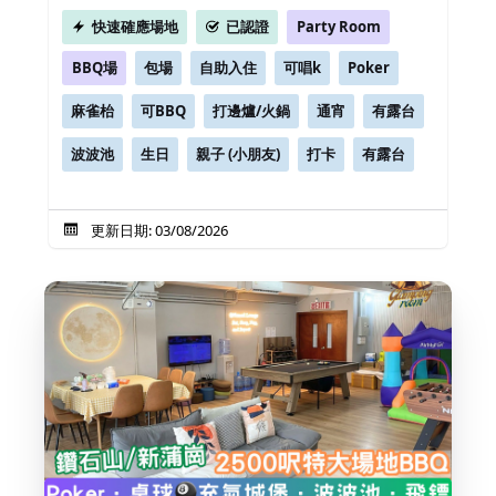
快速確應場地
已認證
Party Room
BBQ場
包場
自助入住
可唱k
Poker
麻雀枱
可BBQ
打邊爐/火鍋
通宵
有露台
波波池
生日
親子 (小朋友)
打卡
有露台
更新日期: 03/08/2026