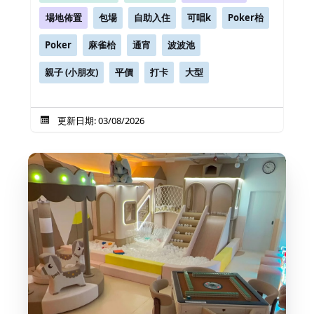
場地佈置
包場
自助入住
可唱k
Poker枱
Poker
麻雀枱
通宵
波波池
親子 (小朋友)
平價
打卡
大型
更新日期: 03/08/2026