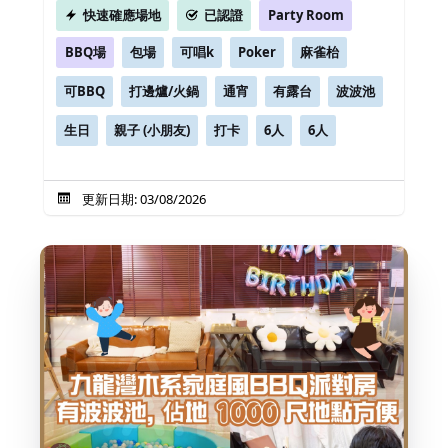
快速確應場地
已認證
Party Room
BBQ場
包場
可唱k
Poker
麻雀枱
可BBQ
打邊爐/火鍋
通宵
有露台
波波池
生日
親子 (小朋友)
打卡
6人
6人
更新日期: 03/08/2026