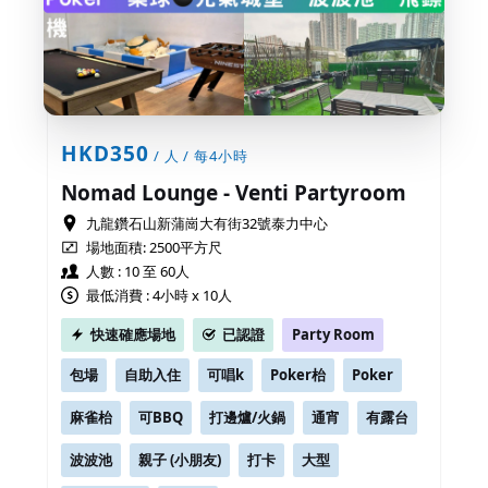
HKD350
/ 人 / 每4小時
Nomad Lounge - Venti Partyroom
九龍鑽石山新蒲崗大有街32號泰力中心
場地面積:
2500平方尺
人數 : 10 至 60人
最低消費 : 4小時 x 10人
快速確應場地
已認證
Party Room
包場
自助入住
可唱k
Poker枱
Poker
麻雀枱
可BBQ
打邊爐/火鍋
通宵
有露台
波波池
親子 (小朋友)
打卡
大型