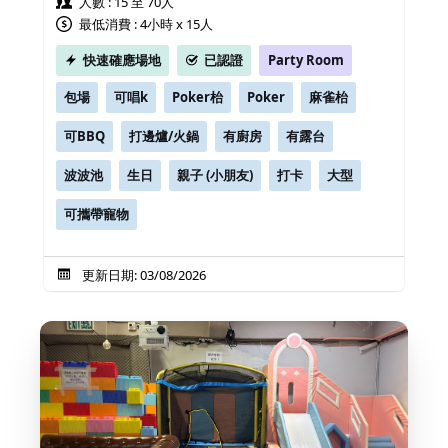
人數 : 15 至 70人
最低消費 : 4小時 x 15人
快速確應場地
已認證
Party Room
包場
可唱k
Poker枱
Poker
麻雀枱
可BBQ
打邊爐/火鍋
有廚房
有露台
波波池
生日
親子 (小朋友)
打卡
大型
可攜帶寵物
更新日期: 03/08/2026