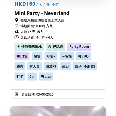
HKD160
/ 人 / 每4小時
Mini Party - Neverland
觀塘鴻圖道58號金凱工業大廈
場地面積:
1000平方尺
人數 : 6 至 15人
最低消費 : 4小時 x 6人
快速確應場地
已認證
Party Room
BBQ場
包場
可唱k
麻雀枱
可BBQ
通宵
有天台
波波池
生日
親子 (小朋友)
打卡
6人
有天台
更新日期: 03/08/2026