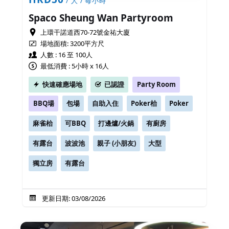
/ 人 / 每小時
Spaco Sheung Wan Partyroom
上環干諾道西70-72號金祐大廈
場地面積:
3200平方尺
人數 : 16 至 100人
最低消費 : 5小時 x 16人
快速確應場地
已認證
Party Room
BBQ場
包場
自助入住
Poker枱
Poker
麻雀枱
可BBQ
打邊爐/火鍋
有廚房
有露台
波波池
親子 (小朋友)
大型
獨立房
有露台
更新日期: 03/08/2026