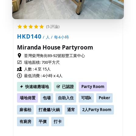
(5 評論)
HKD140
/ 人 / 每4小時
Miranda House Partyroom
荃灣柴灣角街89-92號順豐工業中心
場地面積:
700平方尺
人數 : 4 至 15人
最低消費 : 4小時 x 4人
快速確應場地
已認證
Party Room
場地佈置
包場
自助入住
可唱k
Poker
麻雀枱
打邊爐/火鍋
通宵
2人Party Room
有廚房
平價
打卡