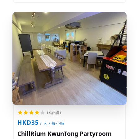
(8 評論)
HKD35
/ 人 / 每小時
ChillRium KwunTong Partyroom