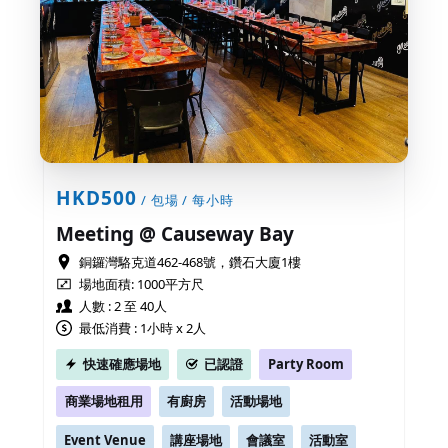
HKD500
/ 包場 / 每小時
Meeting @ Causeway Bay
銅鑼灣駱克道462-468號，鑽石大廈1樓
場地面積:
1000平方尺
人數 : 2 至 40人
最低消費 : 1小時 x 2人
快速確應場地
已認證
Party Room
商業場地租用
有廚房
活動場地
Event Venue
講座場地
會議室
活動室