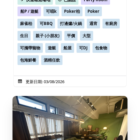
船P / 遊艇
可唱k
Poker枱
Poker
麻雀枱
可BBQ
打邊爐/火鍋
通宵
有廚房
生日
親子 (小朋友)
平價
大型
可攜帶寵物
遊艇
船屋
可DJ
包食物
包海鮮餐
酒精任飲
更新日期: 03/08/2026