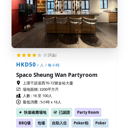
(1 評論)
HKD50
/ 人 / 每小時
Spaco Sheung Wan Partyroom
上環干諾道西70-72號金祐大廈
場地面積:
3200平方尺
人數 : 16 至 100人
最低消費 : 5小時 x 16人
快速確應場地
已認證
Party Room
BBQ場
包場
自助入住
Poker枱
Poker