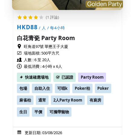
(1 評論)
HKD88
/ 人 / 每4小時
白花青瓷 Party Room
旺角道97號 華懋王子大廈
場地面積:
500平方尺
人數 : 6 至 20人
最低消費 : 4小時 x 6人
快速確應場地
已認證
Party Room
包場
自助入住
可唱k
Poker枱
Poker
麻雀枱
通宵
2人Party Room
有廚房
生日
平價
可攜帶寵物
更新日期: 03/08/2026