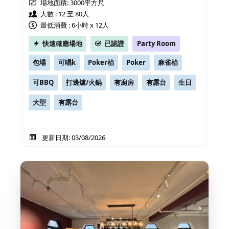
場地面積:
3000平方尺
人數 : 12 至 80人
最低消費 : 6小時 x 12人
快速確應場地
已認證
Party Room
包場
可唱k
Poker枱
Poker
麻雀枱
可BBQ
打邊爐/火鍋
有廚房
有露台
生日
大型
有露台
更新日期: 03/08/2026