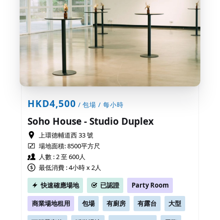
HKD4,500
/ 包場 / 每小時
Soho House - Studio Duplex
上環德輔道西 33 號
場地面積:
8500平方尺
人數 : 2 至 600人
最低消費 : 4小時 x 2人
快速確應場地
已認證
Party Room
商業場地租用
包場
有廚房
有露台
大型