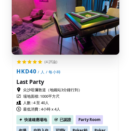
(4 評論)
HKD40
/ 人 / 每小時
Last Party
尖沙咀彌敦道（地鐵站3分鐘行到）
場地面積:
1000平方尺
人數 : 4 至 40人
最低消費 : 4小時 x 4人
快速確應場地
已認證
Party Room
包場
自助入住
可唱k
Poker枱
Poker