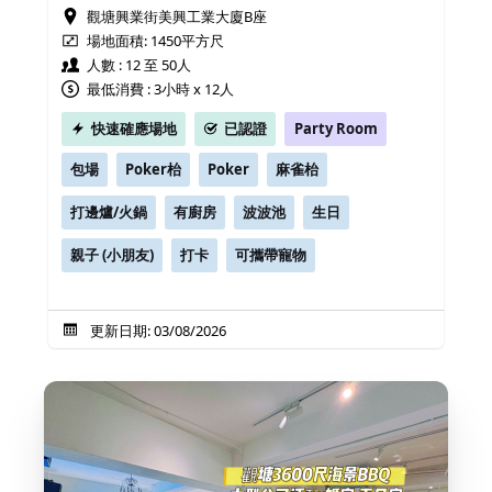
觀塘興業街美興工業大廈B座
場地面積:
1450平方尺
人數 : 12 至 50人
最低消費 : 3小時 x 12人
快速確應場地
已認證
Party Room
包場
Poker枱
Poker
麻雀枱
打邊爐/火鍋
有廚房
波波池
生日
親子 (小朋友)
打卡
可攜帶寵物
更新日期: 03/08/2026