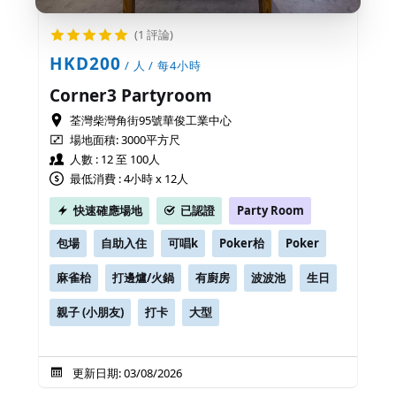
(1 評論)
HKD200
/ 人 / 每4小時
Corner3 Partyroom
荃灣柴灣角街95號華俊工業中心
場地面積:
3000平方尺
人數 : 12 至 100人
最低消費 : 4小時 x 12人
快速確應場地
已認證
Party Room
包場
自助入住
可唱k
Poker枱
Poker
麻雀枱
打邊爐/火鍋
有廚房
波波池
生日
親子 (小朋友)
打卡
大型
更新日期: 03/08/2026