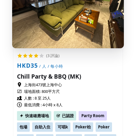
(3 評論)
HKD35
/ 人 / 每小時
Chill Party & BBQ (MK)
上海街473號上海中心
場地面積:
800平方尺
人數 : 8 至 25人
最低消費 : 4小時 x 8人
快速確應場地
已認證
Party Room
包場
自助入住
可唱k
Poker枱
Poker