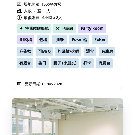
場地面積:
1500平方尺
人數 : 8 至 25人
最低消費 : 4小時 x 8人
快速確應場地
已認證
Party Room
BBQ場
包場
可唱k
Poker枱
Poker
麻雀枱
可BBQ
打邊爐/火鍋
通宵
有廚房
有露台
生日
親子 (小朋友)
打卡
有露台
更新日期: 03/08/2026