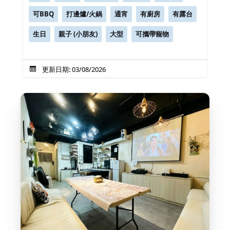
可BBQ
打邊爐/火鍋
通宵
有廚房
有露台
生日
親子 (小朋友)
大型
可攜帶寵物
更新日期: 03/08/2026