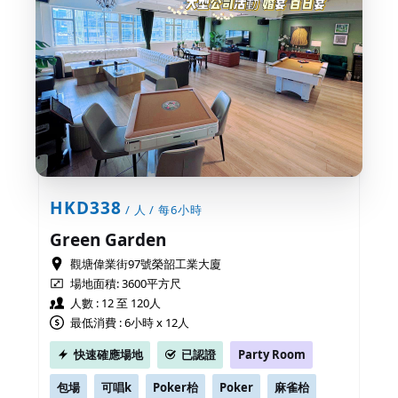
HKD338
/ 人 / 每6小時
Green Garden
觀塘偉業街97號榮韶工業大廈
場地面積:
3600平方尺
人數 : 12 至 120人
最低消費 : 6小時 x 12人
快速確應場地
已認證
Party Room
包場
可唱k
Poker枱
Poker
麻雀枱