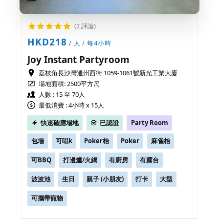
(2 評論)
HKD218
/ 人 / 每4小時
Joy Instant Partyroom
荔枝角長沙灣通州西街 1059-1061號新光工業大廈
場地面積:
2500平方尺
人數 : 15 至 70人
最低消費 : 4小時 x 15人
快速確應場地
已認證
Party Room
包場
可唱k
Poker枱
Poker
麻雀枱
可BBQ
打邊爐/火鍋
有廚房
有露台
波波池
生日
親子 (小朋友)
打卡
大型
可攜帶寵物