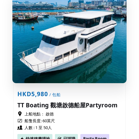
HKD5,980
/ 包船
TT Boating 觀塘啟德船屋Partyroom
上船地點：
啟德
船隻長度: 60英尺
人數 : 1 至 50人
快速確應場地
已認證
Party Room