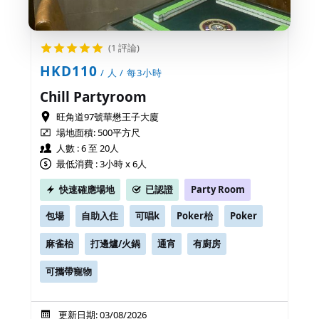
(1 評論)
HKD110
/ 人 / 每3小時
Chill Partyroom
旺角道97號華懋王子大廈
場地面積:
500平方尺
人數 : 6 至 20人
最低消費 : 3小時 x 6人
快速確應場地
已認證
Party Room
包場
自助入住
可唱k
Poker枱
Poker
麻雀枱
打邊爐/火鍋
通宵
有廚房
可攜帶寵物
更新日期: 03/08/2026