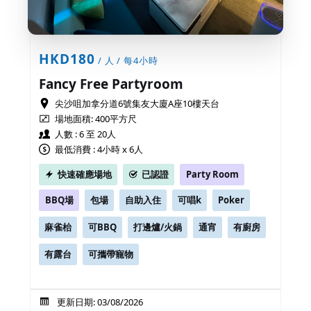
HKD180
/ 人 / 每4小時
Fancy Free Partyroom
尖沙咀加拿分道6號集友大廈A座10樓天台
場地面積:
400平方尺
人數 : 6 至 20人
最低消費 : 4小時 x 6人
快速確應場地
已認證
Party Room
BBQ場
包場
自助入住
可唱k
Poker
麻雀枱
可BBQ
打邊爐/火鍋
通宵
有廚房
有露台
可攜帶寵物
更新日期: 03/08/2026