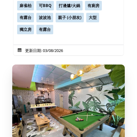
麻雀枱
可BBQ
打邊爐/火鍋
有廚房
有露台
波波池
親子 (小朋友)
大型
獨立房
有露台
更新日期: 03/08/2026