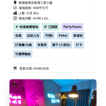
觀塘敬業街敬運工業大廈
場地面積:
1000平方尺
人數 : 8 至 30人
最低消費 : 4小時 x 8人
快速確應場地
已認證
Party Room
包場
自助入住
可唱k
Poker
麻雀枱
打邊爐/火鍋
有廚房
親子 (小朋友)
打卡
可攜帶寵物
更新日期: 03/08/2026