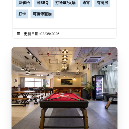
麻雀枱
可BBQ
打邊爐/火鍋
通宵
有廚房
打卡
可攜帶寵物
更新日期: 03/08/2026