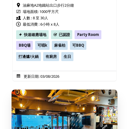
油麻地A2地鐵站出口步行2分鐘
場地面積:
1000平方尺
人數 : 8 至 30人
最低消費 : 6小時 x 8人
快速確應場地
已認證
Party Room
BBQ場
可唱k
麻雀枱
可BBQ
打邊爐/火鍋
有廚房
生日
更新日期: 03/08/2026