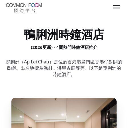
鴨脷洲時鐘酒店
(2026更新) - 4間熱門時鐘酒店推介
鴨脷洲（Ap Lei Chau）是位於香港港島南區香港仔對開的
島嶼。出名地標為漁村，洪聖古廟等等。以下是鴨脷洲的
時鐘酒店。