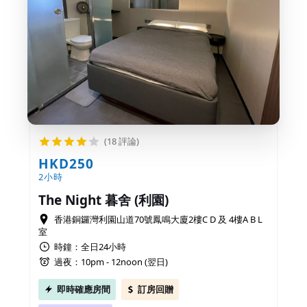
(18 評論)
HKD250
2小時
The Night 暮舍 (利園)
香港銅鑼灣利園山道70號鳳鳴大廈2樓C D 及 4樓A B L
室
時鐘：全日24小時
過夜：10pm - 12noon (翌日)
即時確應房間
訂房回贈