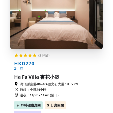
(2 評論)
HKD270
2小時
Ha Fa Villa 杏花小築
灣仔謝斐道404-406號文石大厦 1/F & 2/F
時鐘：全日24小時
過夜：11pm - 11am (翌日)
即時確應房間
訂房回贈