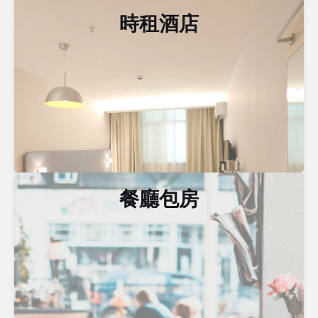
時租酒店
餐廳包房