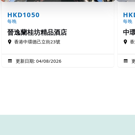
HKD1050
HK
每晚
每晚
晉逸蘭桂坊精品酒店
中
香港中環德己立街23號
香
更新日期: 04/08/2026
更