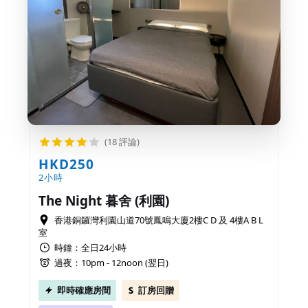
(18 評論)
HKD250
2小時
The Night 暮舍 (利園)
香港銅鑼灣利園山道70號鳳鳴大廈2樓C D 及 4樓A B L
室
時鐘：全日24小時
過夜：10pm - 12noon (翌日)
即時確應房間
訂房回贈