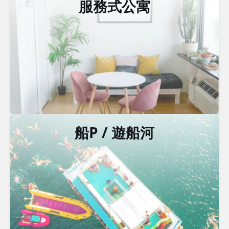
服務式公寓
船P / 遊船河