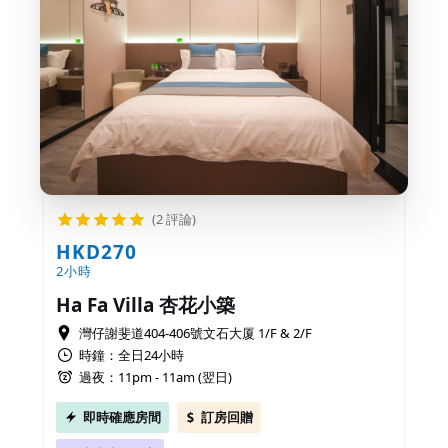
(2 評論)
HKD270
2小時
Ha Fa Villa 杏花小築
灣仔謝斐道404-406號文石大厦 1/F & 2/F
時鐘：全日24小時
過夜：11pm - 11am (翌日)
即時確應房間
訂房回贈