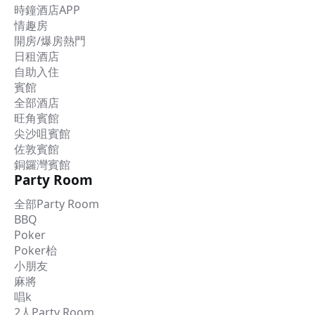
時鐘酒店APP
情趣房
開房/爆房熱門
日租酒店
自助入住
賓館
全部酒店
旺角賓館
尖沙咀賓館
佐敦賓館
銅鑼灣賓館
Party Room
全部Party Room
BBQ
Poker
Poker枱
小朋友
麻將
唱k
2人Party Room