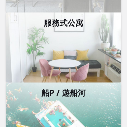
服務式公寓
船P / 遊船河