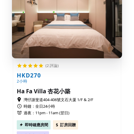
(2 評論)
HKD270
2小時
Ha Fa Villa 杏花小築
灣仔謝斐道404-406號文石大厦 1/F & 2/F
時鐘：全日24小時
過夜：11pm - 11am (翌日)
即時確應房間
訂房回贈