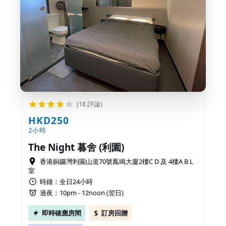
(18 評論)
HKD250
2小時
The Night 暮舍 (利園)
香港銅鑼灣利園山道70號鳳鳴大廈2樓C D 及 4樓A B L
室
時鐘：全日24小時
過夜：10pm - 12noon (翌日)
即時確應房間
訂房回贈