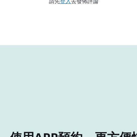
請先
登入
去發佈評論