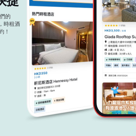
快捷
裝我們的
m，時租酒
約！