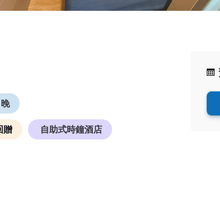
 晚
回贈
自助式時鐘酒店
。