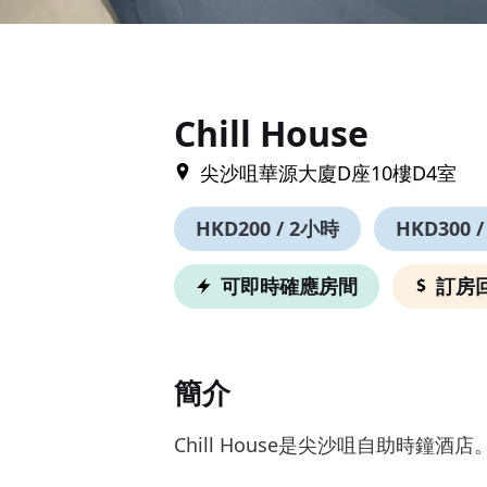
Item
1
of
9
Chill House
尖沙咀華源大廈D座10樓D4室
HKD200 / 2小時
HKD300 /
可即時確應房間
訂房
簡介
Chill House是尖沙咀自助時鐘酒店