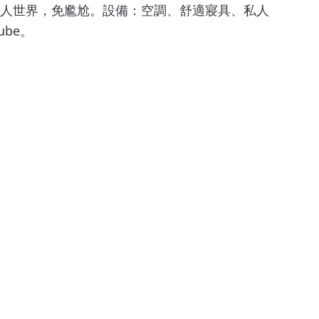
人世界，免尷尬。設備：空調、舒適寢具、私人
ube。