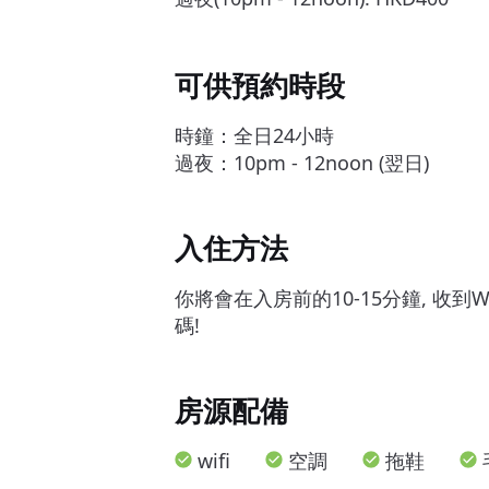
可供預約時段
時鐘：全日24小時
過夜：10pm - 12noon (翌日)
入住方法
你將會在入房前的10-15分鐘, 收到
碼!
房源配備
wifi
空調
拖鞋