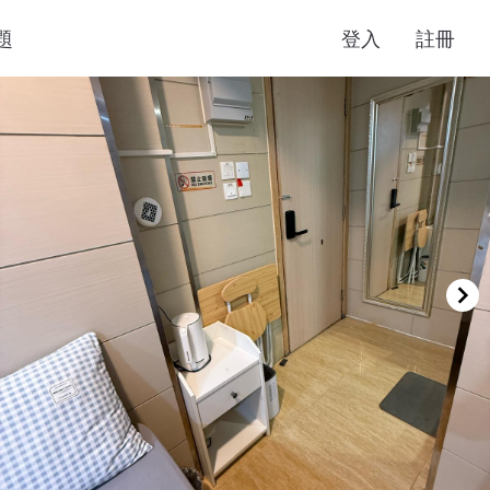
題
登入
註冊