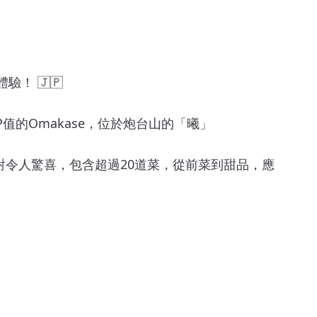
驗！ 🇯🇵
值的Omakase，位於炮台山的「曦」
絕對令人驚喜，包含超過20道菜，從前菜到甜品，應