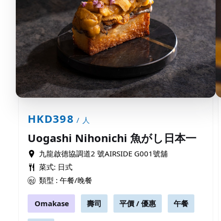
HKD398
/ 人
Uogashi Nihonichi 魚がし日本一
九龍啟德協調道2 號AIRSIDE G001號舖
菜式: 日式
類型 : 午餐/晚餐
Omakase
壽司
平價 / 優惠
午餐