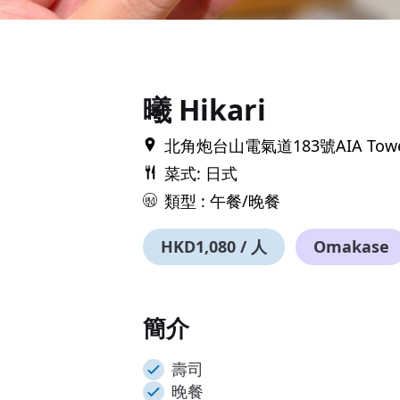
Item
1
of
17
曦 Hikari
北角炮台山電氣道183號AIA Tow
菜式: 日式
類型 : 午餐/晚餐
HKD1,080 / 人
Omakase
簡介
壽司
晚餐