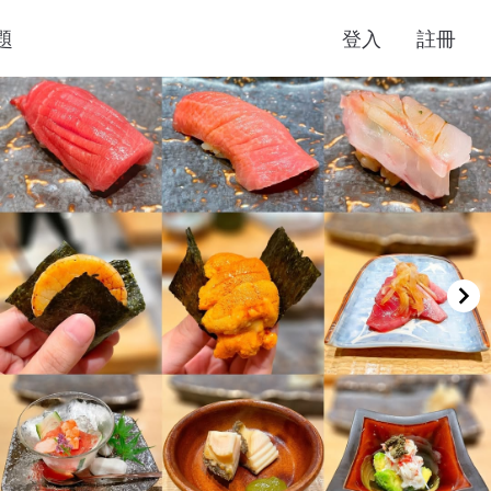
題
登入
註冊