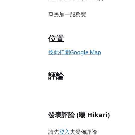
💥另加一服務費
位置
按此打開Google Map
評論
發表評論 (曦 Hikari)
請先
登入
去發佈評論