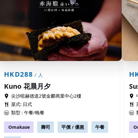
HKD288
HK
/ 人
Kuno 花晨月夕
Su
尖沙咀赫德道2號金麟商業中心2樓
菜式: 日式
類型 : 午餐/晚餐
Omakase
壽司
平價 / 優惠
午餐
O