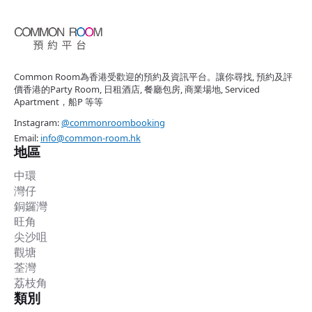
Common Room為香港受歡迎的預約及資訊平台。讓你尋找, 預約及評
價香港的Party Room, 日租酒店, 餐廳包房, 商業場地, Serviced
Apartment，船P 等等
Instagram:
@commonroombooking
Email:
info@common-room.hk
地區
中環
灣仔
銅鑼灣
旺角
尖沙咀
觀塘
荃灣
荔枝角
類別