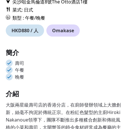
尖沙咀金馬倫道8號The Otto酒店1樓
菜式: 日式
類型 : 午餐/晚餐
HKD880 / 人
Omakase
簡介
壽司
午餐
晚餐
介紹
大阪兩星級壽司店的香港分店，在廚師發辦領域上大膽創
新，絲毫不拘泥於傳統正宗。在粉紅色髮型的主廚Hiroki
Nakanoue領導下，團隊不斷推出多種糅合創新和傳統風
格的小菜和壽司，大閘蟹等的時令食材經常成為餐廳的主