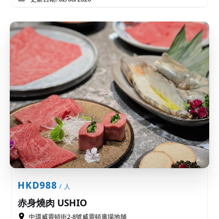
HKD988
/ 人
赤身燒肉 USHIO
中環威靈頓街2-8號威靈頓廣場地舖