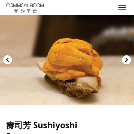
Item
1
of
壽司芳 Sushiyoshi
19