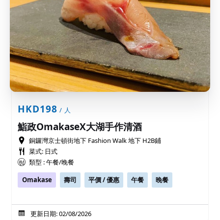
HKD198
/ 人
鮨政OmakaseX大湖手作清酒
銅鑼灣京士頓街地下 Fashion Walk 地下 H2B鋪
菜式: 日式
類型 : 午餐/晚餐
Omakase
壽司
平價 / 優惠
午餐
晚餐
更新日期: 02/08/2026