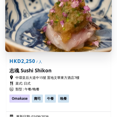
HKD2,250
/ 人
志魂 Sushi Shikon
中環皇后大道中15號 置地文華東方酒店7樓
菜式: 日式
類型 : 午餐/晚餐
Omakase
壽司
午餐
晚餐
更新日期: 02/08/2026