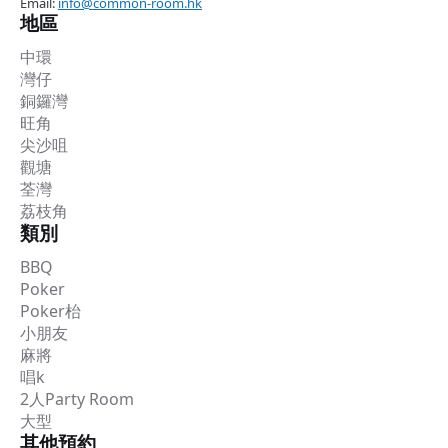
Email:
info@common-room.hk
地區
中環
灣仔
銅鑼灣
旺角
尖沙咀
觀塘
荃灣
荔枝角
類別
BBQ
Poker
Poker枱
小朋友
麻將
唱k
2人Party Room
大型
其他預約