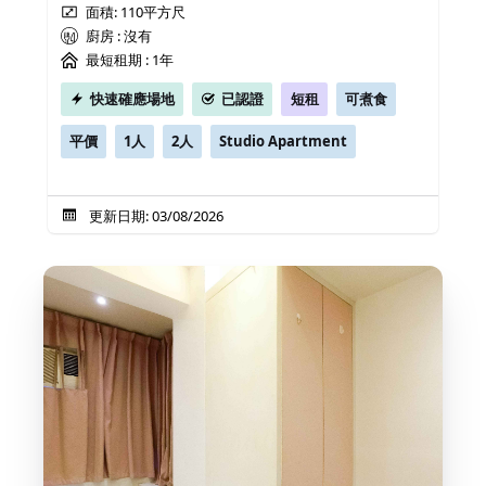
面積: 110平方尺
廚房 : 沒有
最短租期 :
1年
快速確應場地
已認證
短租
可煮食
平價
1人
2人
Studio Apartment
更新日期: 03/08/2026