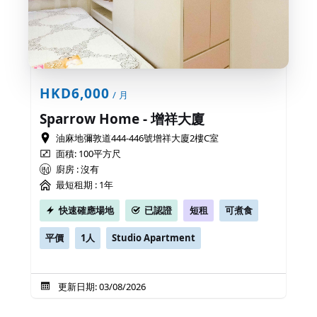
HKD6,000
/ 月
Sparrow Home - 增祥大廈
油麻地彌敦道444-446號增祥大廈2樓C室
面積: 100平方尺
廚房 : 沒有
最短租期 :
1年
快速確應場地
已認證
短租
可煮食
平價
1人
Studio Apartment
更新日期: 03/08/2026