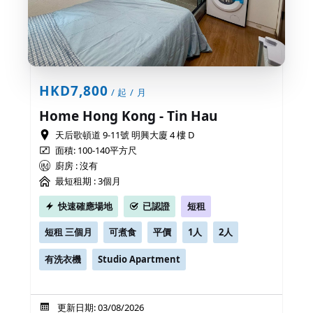
HKD7,800
/ 起 / 月
Home Hong Kong - Tin Hau
天后歌頓道 9-11號 明興大廈 4 樓 D
面積: 100-140平方尺
廚房 : 沒有
最短租期 :
3個月
快速確應場地
已認證
短租
短租 三個月
可煮食
平價
1人
2人
有洗衣機
Studio Apartment
更新日期: 03/08/2026