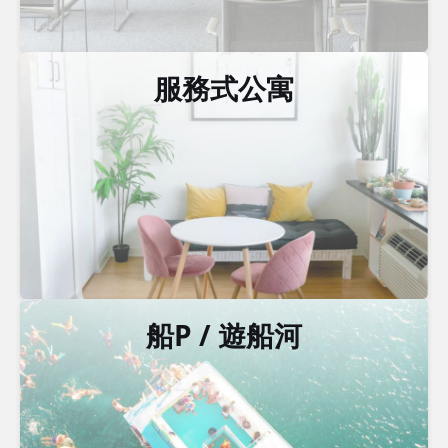
服務式公寓
船P / 遊船河