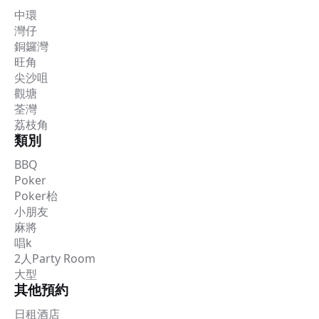
中環
灣仔
銅鑼灣
旺角
尖沙咀
觀塘
荃灣
荔枝角
類別
BBQ
Poker
Poker枱
小朋友
麻將
唱k
2人Party Room
大型
其他預約
日租酒店