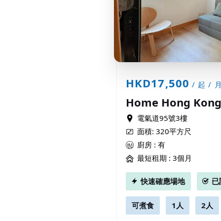
HKD17,500
/ 起 / 
Home Hong Kong -
電氣道95號3樓
面積: 320平方尺
廚房 : 有
最短租期 :
3個月
快速確應場地
已
可煮食
1人
2人