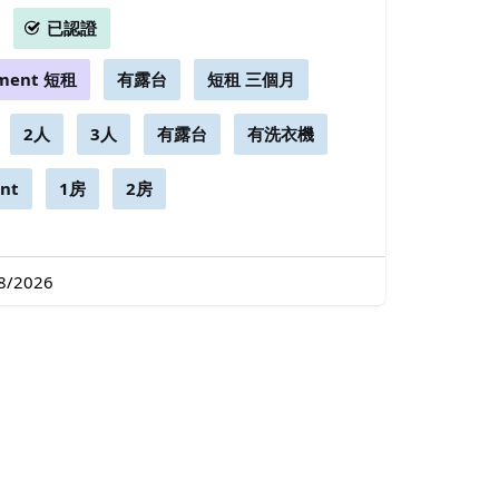
已認證
tment 短租
有露台
短租 三個月
2人
3人
有露台
有洗衣機
nt
1房
2房
/2026