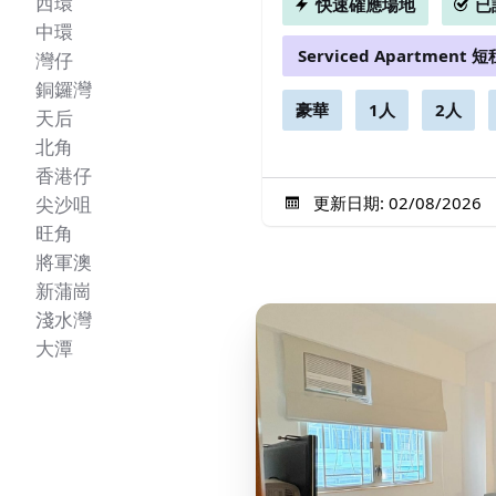
西環
快速確應場地
已
中環
Serviced Apartment 短
灣仔
銅鑼灣
豪華
1人
2人
天后
北角
香港仔
更新日期: 02/08/2026
尖沙咀
旺角
將軍澳
新蒲崗
淺水灣
大潭