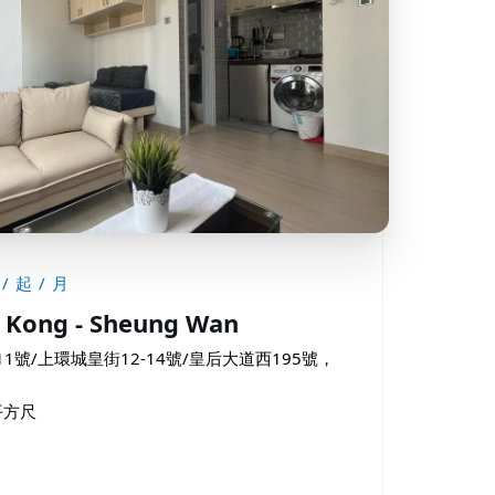
/ 起 / 月
Kong - Sheung Wan
1號/上環城皇街12-14號/皇后大道西195號，
0平方尺
月