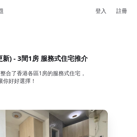
題
登入
註冊
6更新) - 3間1房 服務式住宅推介
們整合了香港各區1房的服務式住宅，
讓你好好選擇！