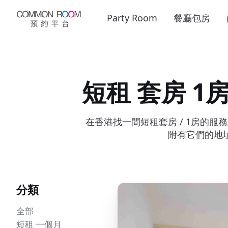
Party Room
餐廳包房
短租 套房 1
在香港找一間短租套房 / 1房的
附有它們的地
分類
全部
短租 一個月