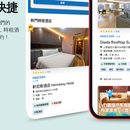
快捷
裝我們的
m，時租酒
約！