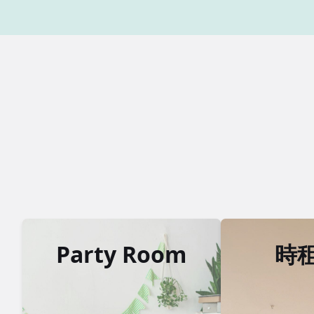
Party Room
時