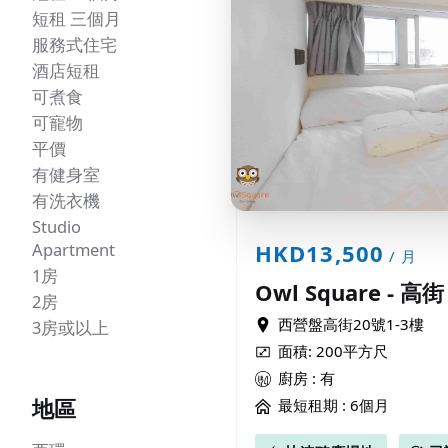
短租 三個月
服務式住宅
酒店短租
可煮食
可寵物
平價
有健身室
有洗衣機
Studio
Apartment
HKD13,500
/ 月
1房
Owl Square - 高街
2房
西營盤高街20號1-3樓
3房或以上
面積: 200平方尺
廚房 : 有
地區
最短租期 :
6個月