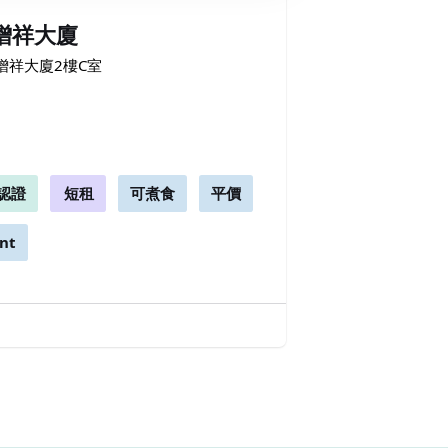
- 增祥大廈
號增祥大廈2樓C室
認證
短租
可煮食
平價
nt