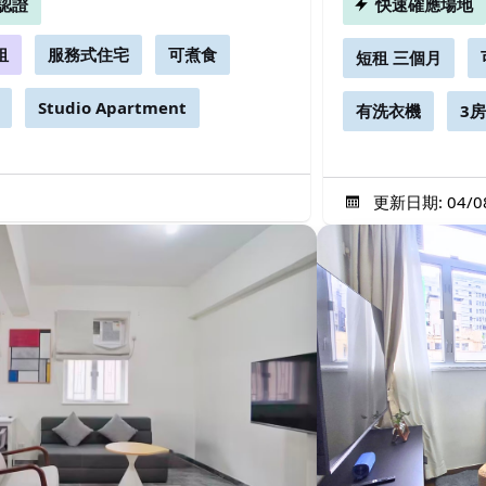
認證
快速確應場地
租
服務式住宅
可煮食
短租 三個月
Studio Apartment
有洗衣機
3
更新日期: 04/08