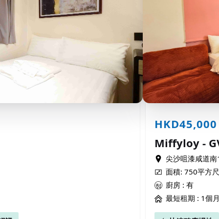
HKD45,000
Miffyloy - G
尖沙咀漆咸道南11
面積: 750平方
廚房 : 有
最短租期 :
1個