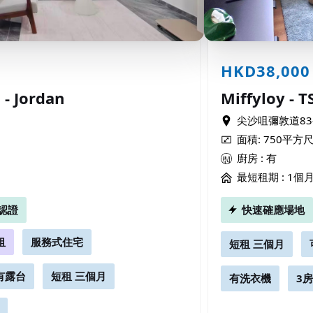
HKD38,000
月
- Jordan
Miffyloy - 
尖沙咀彌敦道83-
面積: 750平方
廚房 : 有
最短租期 :
1個
認證
快速確應場地
租
服務式住宅
短租 三個月
有露台
短租 三個月
有洗衣機
3