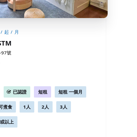
/ 起 / 月
TSTM
97號
尺
月
已認證
短租
短租 一個月
可煮食
1人
2人
3人
房或以上