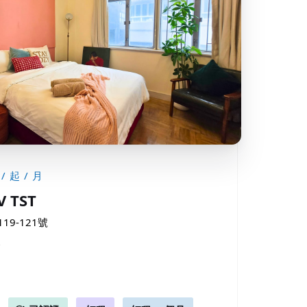
/ 起 / 月
V TST
9-121號
尺
月