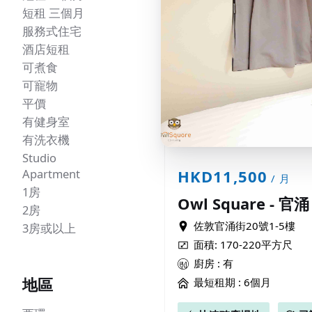
短租 三個月
服務式住宅
酒店短租
可煮食
可寵物
平價
有健身室
有洗衣機
Studio
Apartment
HKD11,500
/ 月
1房
Owl Square - 官涌
2房
佐敦官涌街20號1-5樓
3房或以上
面積: 170-220平方尺
廚房 : 有
地區
最短租期 :
6個月