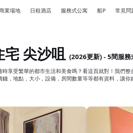
商業場地
日租酒店
服務式公寓
船P
常見問
住宅 尖沙咀
(2026更新) - 5間
隨時享受繁華的都市生活和美食嗎？看這頁就對！我們整
價錢，地點，大小，設備，房間數量等等都有資料，讓你