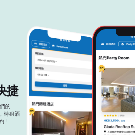
快捷
裝我們的
m，時租酒
約！