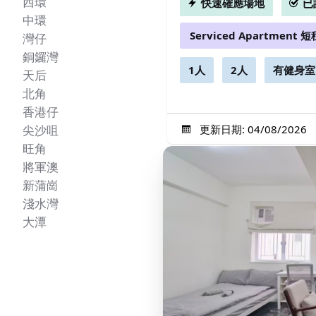
西環
快速確應場地
已
中環
Serviced Apartment 短
灣仔
銅鑼灣
1人
2人
有健身室
天后
北角
香港仔
更新日期: 04/08/2026
尖沙咀
旺角
將軍澳
新蒲崗
淺水灣
大潭