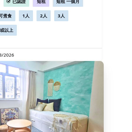
已認證
短租
短租 一個月
可煮食
1人
2人
3人
房或以上
/2026