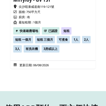
Miffyloy - GV TST
尖沙咀漆咸道南119-121號
面積: 750平方尺
廚房 : 有
最短租期 :
1個月
快速確應場地
已認證
短租
短租 一個月
短租 三個月
可煮食
1人
2人
3人
有洗衣機
3房或以上
更新日期: 06/08/2026