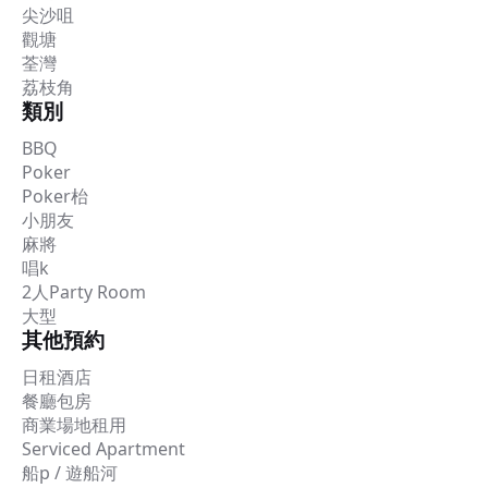
尖沙咀
觀塘
荃灣
荔枝角
類別
BBQ
Poker
Poker枱
小朋友
麻將
唱k
2人Party Room
大型
其他預約
日租酒店
餐廳包房
商業場地租用
Serviced Apartment
船p / 遊船河