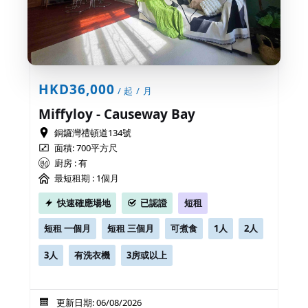
HKD36,000
/ 起 / 月
Miffyloy - Causeway Bay
銅鑼灣禮頓道134號
面積: 700平方尺
廚房 : 有
最短租期 :
1個月
快速確應場地
已認證
短租
短租 一個月
短租 三個月
可煮食
1人
2人
3人
有洗衣機
3房或以上
更新日期: 06/08/2026