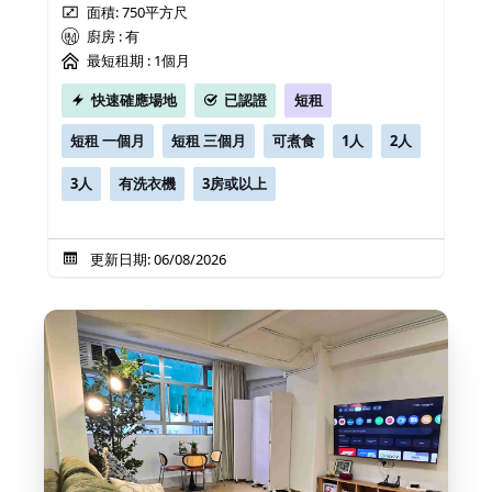
面積: 750平方尺
廚房 : 有
最短租期 :
1個月
快速確應場地
已認證
短租
短租 一個月
短租 三個月
可煮食
1人
2人
3人
有洗衣機
3房或以上
更新日期: 06/08/2026