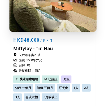
HKD48,000
/ 起 / 月
Miffyloy - Tin Hau
天后銀幕街29號
面積: 1000平方尺
廚房 : 有
最短租期 :
1個月
快速確應場地
已認證
短租
短租 一個月
短租 三個月
可煮食
1人
2人
3人
有洗衣機
3房或以上