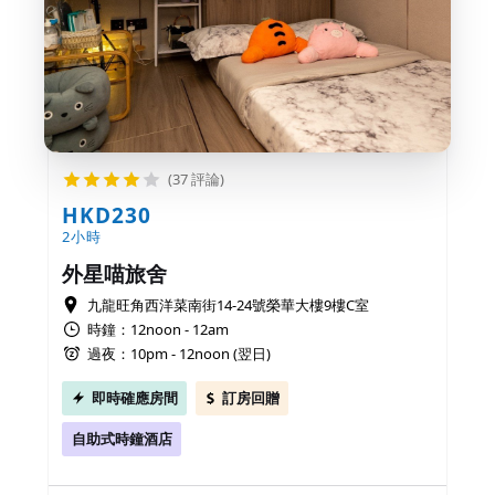
(37 評論)
HKD230
2小時
外星喵旅舍
九龍旺角西洋菜南街14-24號榮華大樓9樓C室
時鐘：12noon - 12am
過夜：10pm - 12noon (翌日)
即時確應房間
訂房回贈
自助式時鐘酒店