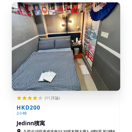
(11 評論)
HKD200
2小時
Jedinn積寓
九龍尖沙咀漆咸道南33-35號友聯大廈3, 4樓E室 和7樓B