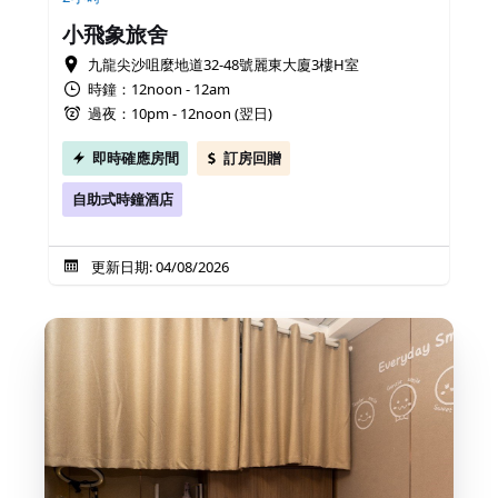
小飛象旅舍
九龍尖沙咀麼地道32-48號麗東大廈3樓H室
時鐘：12noon - 12am
過夜：10pm - 12noon (翌日)
即時確應房間
訂房回贈
自助式時鐘酒店
更新日期: 04/08/2026