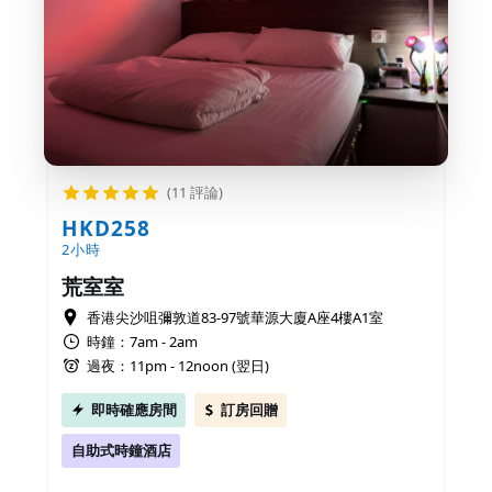
(11 評論)
HKD258
2小時
荒室室
香港尖沙咀彌敦道83-97號華源大廈A座4樓A1室
時鐘：7am - 2am
過夜：11pm - 12noon (翌日)
即時確應房間
訂房回贈
自助式時鐘酒店