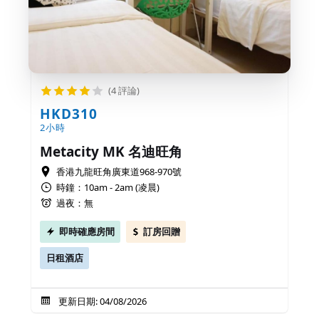
(4 評論)
HKD310
2小時
Metacity MK 名迪旺角
香港九龍旺角廣東道968-970號
時鐘：10am - 2am (凌晨)
過夜：無
即時確應房間
訂房回贈
日租酒店
更新日期: 04/08/2026