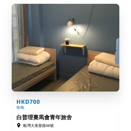
HKD700
每晚
白普理賽馬會青年旅舍
船灣大美督路66號