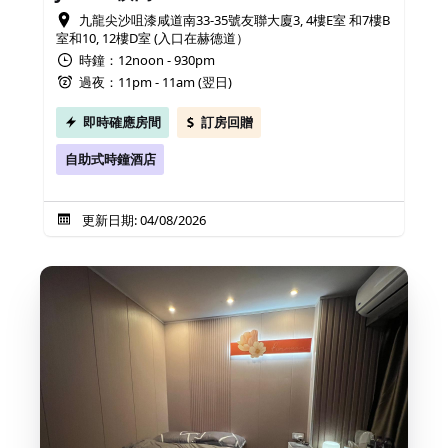
九龍尖沙咀漆咸道南33-35號友聯大廈3, 4樓E室 和7樓B
室和10, 12樓D室 (入口在赫德道）
時鐘：12noon - 930pm
過夜：11pm - 11am (翌日)
即時確應房間
訂房回贈
自助式時鐘酒店
更新日期: 04/08/2026