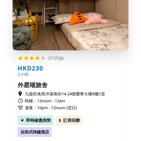
(37 評論)
HKD230
2小時
外星喵旅舍
九龍旺角西洋菜南街14-24號榮華大樓9樓C室
時鐘：12noon - 12am
過夜：10pm - 12noon (翌日)
即時確應房間
訂房回贈
自助式時鐘酒店