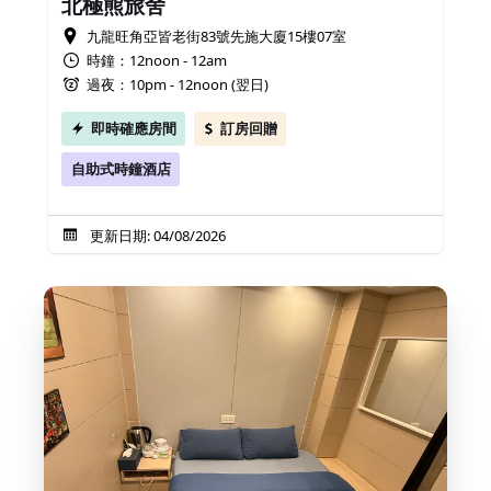
北極熊旅舍
九龍旺角亞皆老街83號先施大廈15樓07室
時鐘：12noon - 12am
過夜：10pm - 12noon (翌日)
即時確應房間
訂房回贈
自助式時鐘酒店
更新日期: 04/08/2026