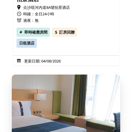
尖沙咀河內道8A號怡景酒店
時鐘：全日24小時
過夜：無
即時確應房間
訂房回贈
日租酒店
更新日期: 04/08/2026