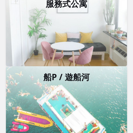
服務式公寓
船P / 遊船河