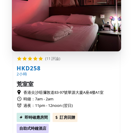
(11 評論)
HKD258
2小時
荒室室
香港尖沙咀彌敦道83-97號華源大廈A座4樓A1室
時鐘：7am - 2am
過夜：11pm - 12noon (翌日)
即時確應房間
訂房回贈
自助式時鐘酒店