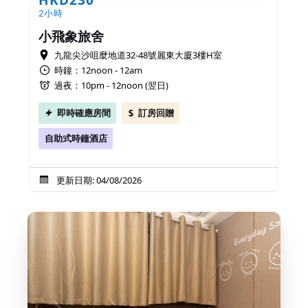
2小時
小飛象旅舍
九龍尖沙咀麼地道32-48號麗東大廈3樓H室
時鐘：12noon - 12am
過夜：10pm - 12noon (翌日)
即時確應房間
訂房回贈
自助式時鐘酒店
更新日期: 04/08/2026