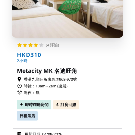
(4 評論)
HKD310
2小時
Metacity MK 名迪旺角
香港九龍旺角廣東道968-970號
時鐘：10am - 2am (凌晨)
過夜：無
即時確應房間
訂房回贈
日租酒店
更新日期: 04/08/2026