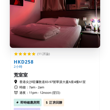
(11 評論)
HKD258
2小時
荒室室
香港尖沙咀彌敦道83-97號華源大廈A座4樓A1室
時鐘：7am - 2am
過夜：11pm - 12noon (翌日)
即時確應房間
訂房回贈