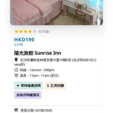
(6 評論)
HKD190
2小時
陽光旅館 Sunrise Inn
尖沙咀彌敦道88號安樂大廈10樓E室 (尖沙咀站B1出口
sasa旁)
時鐘：12noon - 930pm
過夜：11pm - 11am (翌日)
即時確應房間
訂房回贈
自助式時鐘酒店
更新日期: 02/08/2026