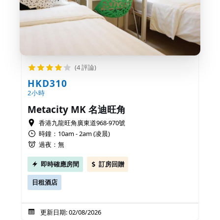
(4 評論)
HKD310
2小時
Metacity MK 名迪旺角
香港九龍旺角廣東道968-970號
時鐘：10am - 2am (凌晨)
過夜：無
即時確應房間
訂房回贈
日租酒店
更新日期: 02/08/2026