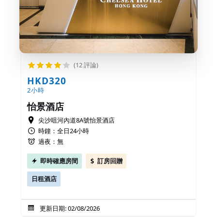
(12 評論)
HKD320
2小時
怡景酒店
尖沙咀河內道8A號怡景酒店
時鐘：全日24小時
過夜：無
即時確應房間
訂房回贈
日租酒店
更新日期: 02/08/2026