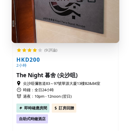
(9 評論)
HKD200
2小時
The Night 暮舍 (尖沙咀)
尖沙咀彌敦道83～97號華源大廈13樓B2&B4室
時鐘：全日24小時
過夜：10pm - 12noon (翌日)
即時確應房間
訂房回贈
自助式時鐘酒店