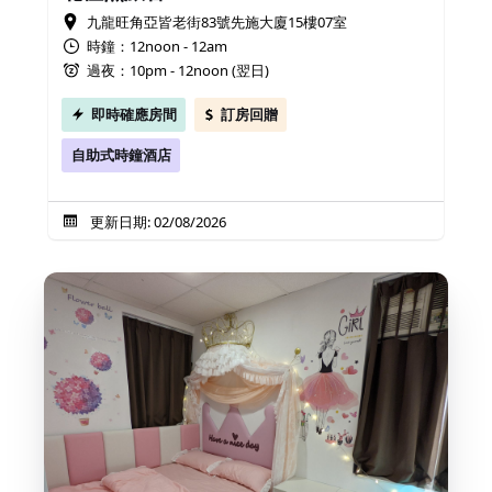
九龍旺角亞皆老街83號先施大廈15樓07室
時鐘：12noon - 12am
過夜：10pm - 12noon (翌日)
即時確應房間
訂房回贈
自助式時鐘酒店
更新日期: 02/08/2026