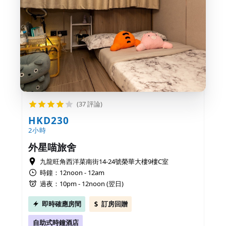
(37 評論)
HKD230
2小時
外星喵旅舍
九龍旺角西洋菜南街14-24號榮華大樓9樓C室
時鐘：12noon - 12am
過夜：10pm - 12noon (翌日)
即時確應房間
訂房回贈
自助式時鐘酒店