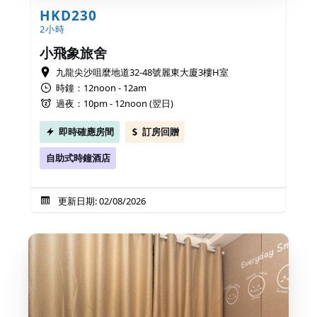
HKD230
2小時
小飛象旅舍
九龍尖沙咀麼地道32-48號麗東大廈3樓H室
時鐘：12noon - 12am
過夜：10pm - 12noon (翌日)
即時確應房間
訂房回贈
自助式時鐘酒店
更新日期: 02/08/2026