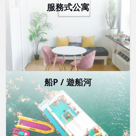
服務式公寓
船P / 遊船河