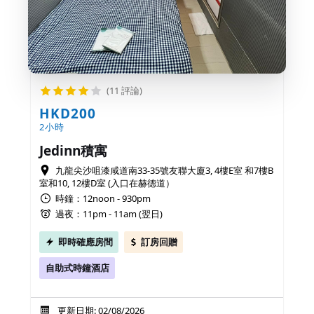
(11 評論)
HKD200
2小時
Jedinn積寓
九龍尖沙咀漆咸道南33-35號友聯大廈3, 4樓E室 和7樓B
室和10, 12樓D室 (入口在赫德道）
時鐘：12noon - 930pm
過夜：11pm - 11am (翌日)
即時確應房間
訂房回贈
自助式時鐘酒店
更新日期: 02/08/2026