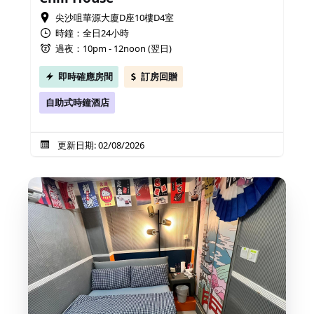
尖沙咀華源大廈D座10樓D4室
時鐘：全日24小時
過夜：10pm - 12noon (翌日)
即時確應房間
訂房回贈
自助式時鐘酒店
更新日期: 02/08/2026