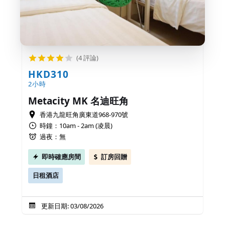
(4 評論)
HKD310
2小時
Metacity MK 名迪旺角
香港九龍旺角廣東道968-970號
時鐘：10am - 2am (凌晨)
過夜：無
即時確應房間
訂房回贈
日租酒店
更新日期: 03/08/2026