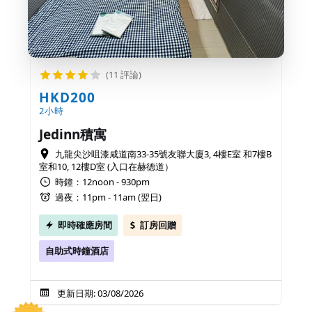
(11 評論)
HKD200
2小時
Jedinn積寓
九龍尖沙咀漆咸道南33-35號友聯大廈3, 4樓E室 和7樓B
室和10, 12樓D室 (入口在赫德道）
時鐘：12noon - 930pm
過夜：11pm - 11am (翌日)
即時確應房間
訂房回贈
自助式時鐘酒店
更新日期: 03/08/2026