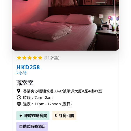
(11 評論)
HKD258
2小時
荒室室
香港尖沙咀彌敦道83-97號華源大廈A座4樓A1室
時鐘：7am - 2am
過夜：11pm - 12noon (翌日)
即時確應房間
訂房回贈
自助式時鐘酒店