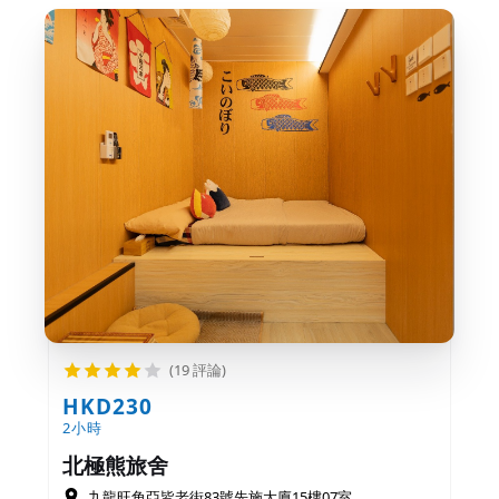
(19 評論)
HKD230
2小時
北極熊旅舍
九龍旺角亞皆老街83號先施大廈15樓07室