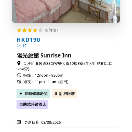
(6 評論)
HKD190
2小時
陽光旅館 Sunrise Inn
尖沙咀彌敦道88號安樂大廈10樓E室 (尖沙咀站B1出口
sasa旁)
時鐘：12noon - 930pm
過夜：11pm - 11am (翌日)
即時確應房間
訂房回贈
自助式時鐘酒店
更新日期: 03/08/2026