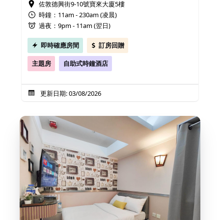
佐敦德興街9-10號寶來大廈5樓
時鐘：11am - 230am (凌晨)
過夜：9pm - 11am (翌日)
即時確應房間
訂房回贈
主題房
自助式時鐘酒店
更新日期: 03/08/2026