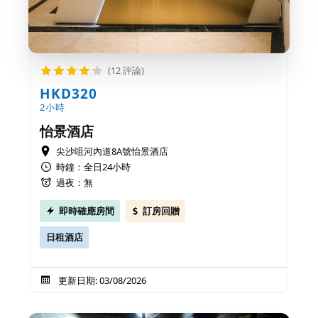
(12 評論)
HKD320
2小時
怡景酒店
尖沙咀河內道8A號怡景酒店
時鐘：全日24小時
過夜：無
即時確應房間
訂房回贈
日租酒店
更新日期: 03/08/2026