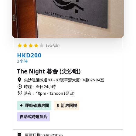
(9 評論)
HKD200
2小時
The Night 暮舍 (尖沙咀)
尖沙咀彌敦道83～97號華源大廈13樓B2&B4室
時鐘：全日24小時
過夜：10pm - 12noon (翌日)
即時確應房間
訂房回贈
自助式時鐘酒店
更新日期: 03/08/2026