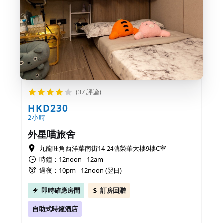
(37 評論)
HKD230
2小時
外星喵旅舍
九龍旺角西洋菜南街14-24號榮華大樓9樓C室
時鐘：12noon - 12am
過夜：10pm - 12noon (翌日)
即時確應房間
訂房回贈
自助式時鐘酒店