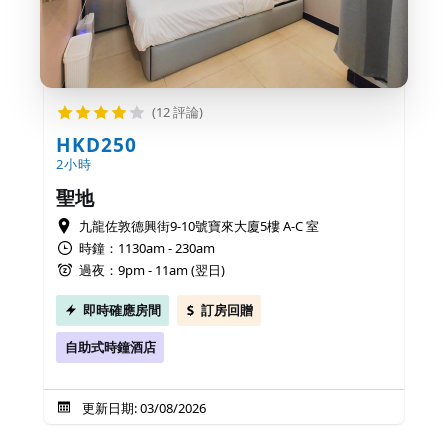
(12 評論)
HKD250
2小時
聖地
九龍佐敦德興街9-10號寶來大廈5樓 A-C 室
時鐘：1130am - 230am
過夜：9pm - 11am (翌日)
即時確應房間
訂房回贈
自助式時鐘酒店
更新日期: 03/08/2026