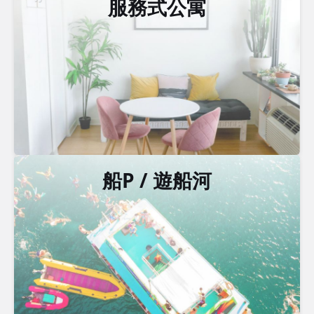
服務式公寓
船P / 遊船河