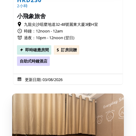
2小時
小飛象旅舍
九龍尖沙咀麼地道32-48號麗東大廈3樓H室
時鐘：12noon - 12am
過夜：10pm - 12noon (翌日)
即時確應房間
訂房回贈
自助式時鐘酒店
更新日期: 03/08/2026