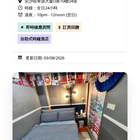
尖沙咀華源大廈D座10樓D4室
時鐘：全日24小時
過夜：10pm - 12noon (翌日)
即時確應房間
訂房回贈
自助式時鐘酒店
更新日期: 03/08/2026