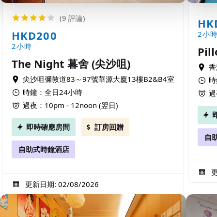
(9 評論)
HK
HKD200
2小
2小時
Pil
The Night 暮舍 (尖沙咀)
香
尖沙咀彌敦道83～97號華源大廈13樓B2&B4室
時
時鐘：全日24小時
過
過夜：10pm - 12noon (翌日)
即時確應房間
訂房回贈
自
自助式時鐘酒店
更
更新日期: 02/08/2026