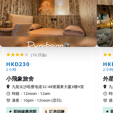
(16 評論)
HKD230
HK
2小時
2小
小飛象旅舍
外
九龍尖沙咀麼地道32-48號麗東大廈3樓H室
九
時鐘：12noon - 12am
時
過夜：10pm - 12noon (翌日)
過
即時確應房間
訂房回贈