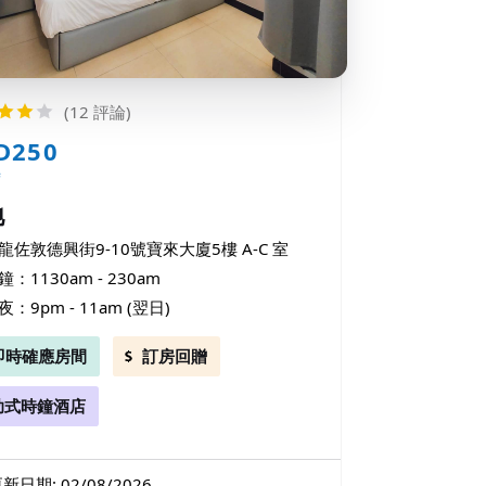
(12 評論)
D250
時
地
龍佐敦德興街9-10號寶來大廈5樓 A-C 室
鐘：1130am - 230am
夜：9pm - 11am (翌日)
即時確應房間
訂房回贈
助式時鐘酒店
新日期: 02/08/2026