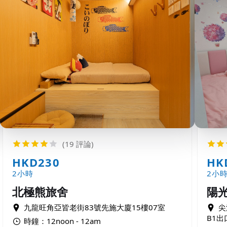
(19 評論)
HKD230
HK
2小時
2小
北極熊旅舍
陽光
九龍旺角亞皆老街83號先施大廈15樓07室
尖
B1出口
時鐘：12noon - 12am