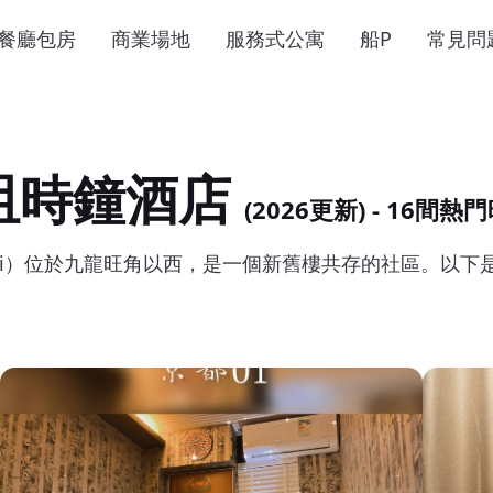
餐廳包房
商業場地
服務式公寓
船P
常見問
咀時鐘酒店
(2026更新) - 16間
k Tsui）位於九龍旺角以西，是一個新舊樓共存的社區。以