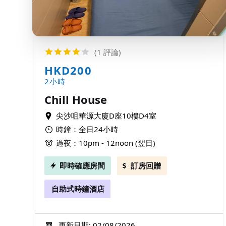
(1 評論)
HKD200
2小時
Chill House
尖沙咀華源大廈D座10樓D4室
時鐘：全日24小時
過夜：10pm - 12noon (翌日)
即時確應房間
訂房回贈
自助式時鐘酒店
更新日期: 02/08/2026