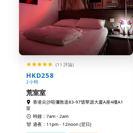
(11 評論)
HKD258
2小時
荒室室
香港尖沙咀彌敦道83-97號華源大廈A座4樓A1
室
時鐘：7am - 2am
過夜：11pm - 12noon (翌日)