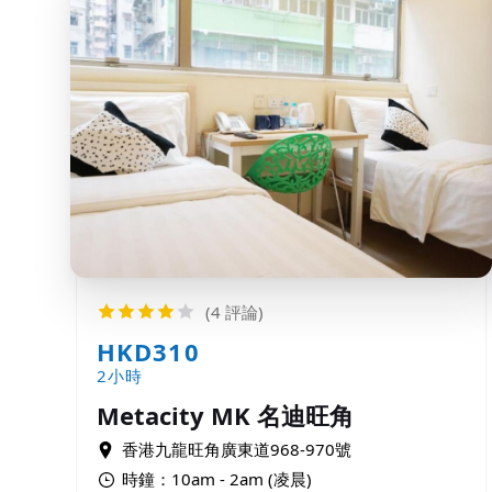
(4 評論)
HKD310
2小時
Metacity MK 名迪旺角
香港九龍旺角廣東道968-970號
時鐘：10am - 2am (凌晨)