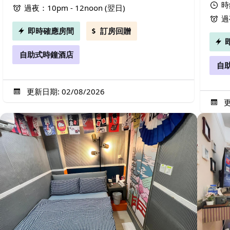
時
過夜：10pm - 12noon (翌日)
過
即時確應房間
訂房回贈
自助式時鐘酒店
自
更新日期: 02/08/2026
更