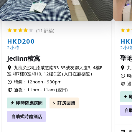
(11 評論)
HKD200
HK
2小時
2小
Jedinn積寓
聖
九龍尖沙咀漆咸道南33-35號友聯大廈3, 4樓E
九
室 和7樓B室和10, 12樓D室 (入口在赫德道）
時
時鐘：12noon - 930pm
過
過夜：11pm - 11am (翌日)
即時確應房間
訂房回贈
自
自助式時鐘酒店
更