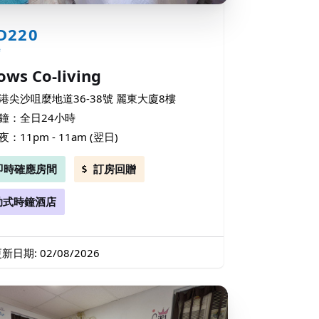
D220
時
lows Co-living
港尖沙咀麼地道36-38號 麗東大廈8樓
鐘：全日24小時
夜：11pm - 11am (翌日)
即時確應房間
訂房回贈
助式時鐘酒店
新日期: 02/08/2026