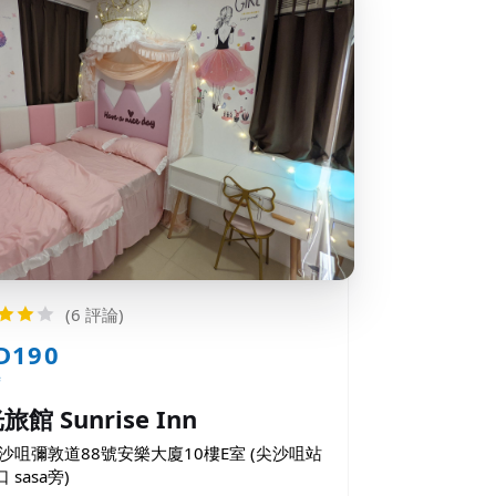
(6 評論)
D190
時
旅館 Sunrise Inn
沙咀彌敦道88號安樂大廈10樓E室 (尖沙咀站
 sasa旁)