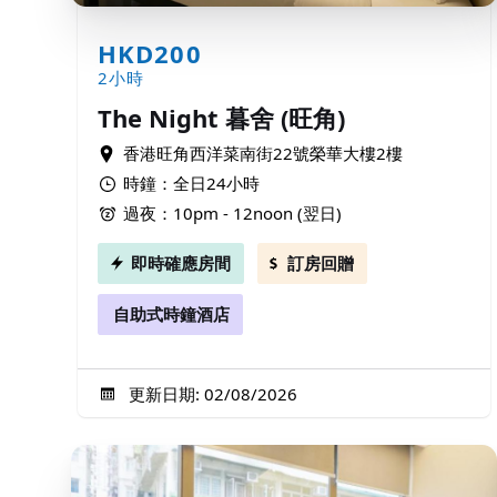
HKD200
2小時
The Night 暮舍 (旺角)
香港旺角西洋菜南街22號榮華大樓2樓
時鐘：全日24小時
過夜：10pm - 12noon (翌日)
即時確應房間
訂房回贈
自助式時鐘酒店
更新日期: 02/08/2026