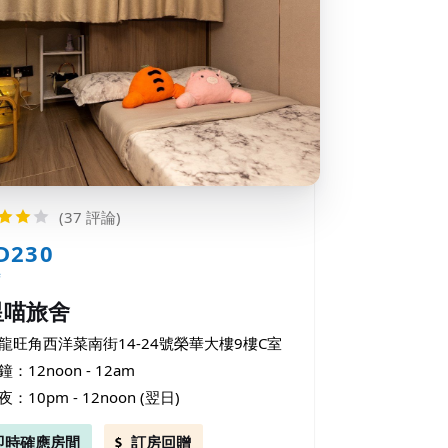
(37 評論)
D230
時
星喵旅舍
龍旺角西洋菜南街14-24號榮華大樓9樓C室
鐘：12noon - 12am
夜：10pm - 12noon (翌日)
即時確應房間
訂房回贈