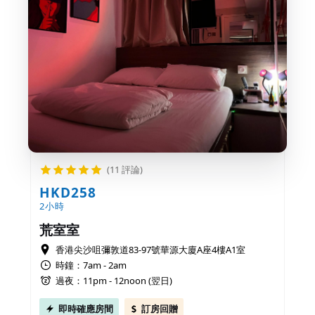
(11 評論)
HKD258
2小時
荒室室
香港尖沙咀彌敦道83-97號華源大廈A座4樓A1室
時鐘：7am - 2am
過夜：11pm - 12noon (翌日)
即時確應房間
訂房回贈