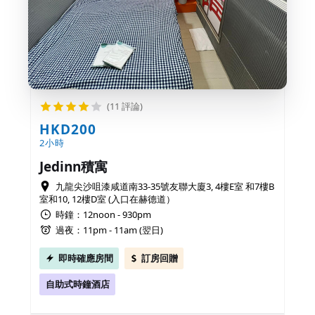
(11 評論)
HKD200
2小時
Jedinn積寓
九龍尖沙咀漆咸道南33-35號友聯大廈3, 4樓E室 和7樓B
室和10, 12樓D室 (入口在赫德道）
時鐘：12noon - 930pm
過夜：11pm - 11am (翌日)
即時確應房間
訂房回贈
自助式時鐘酒店