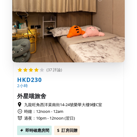
(37 評論)
HKD230
2小時
外星喵旅舍
九龍旺角西洋菜南街14-24號榮華大樓9樓C室
時鐘：12noon - 12am
過夜：10pm - 12noon (翌日)
即時確應房間
訂房回贈