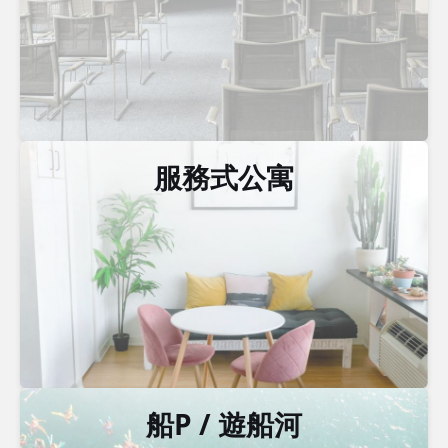
服務式公寓
船P / 遊船河