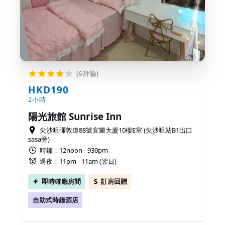
(6 評論)
HKD190
2小時
陽光旅館 Sunrise Inn
尖沙咀彌敦道88號安樂大廈10樓E室 (尖沙咀站B1出口
sasa旁)
時鐘：12noon - 930pm
過夜：11pm - 11am (翌日)
即時確應房間
訂房回贈
自助式時鐘酒店