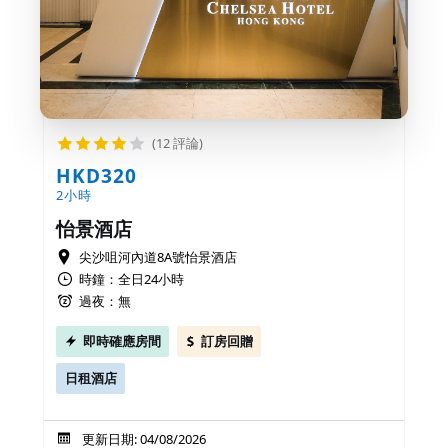
(12 評論)
HKD320
2小時
怡景酒店
尖沙咀河內道8A號怡景酒店
時鐘：全日24小時
過夜：無
即時確應房間
訂房回贈
日租酒店
更新日期: 04/08/2026