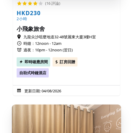
(16 評論)
HKD230
2小時
小飛象旅舍
九龍尖沙咀麼地道32-48號麗東大廈3樓H室
時鐘：12noon - 12am
過夜：10pm - 12noon (翌日)
即時確應房間
訂房回贈
自助式時鐘酒店
更新日期: 04/08/2026