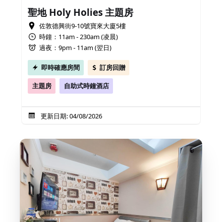
聖地 Holy Holies 主題房
佐敦德興街9-10號寶來大廈5樓
時鐘：11am - 230am (凌晨)
過夜：9pm - 11am (翌日)
即時確應房間
訂房回贈
主題房
自助式時鐘酒店
更新日期: 04/08/2026