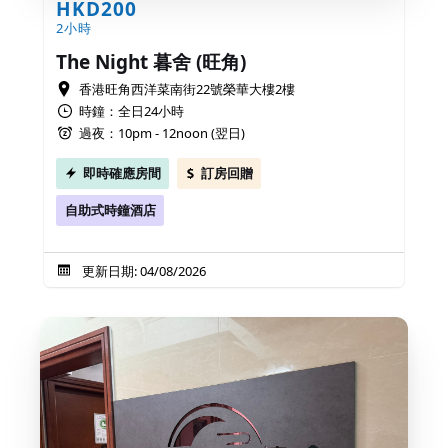
HKD200
2小時
The Night 暮舍 (旺角)
香港旺角西洋菜南街22號榮華大樓2樓
時鐘：全日24小時
過夜：10pm - 12noon (翌日)
即時確應房間
訂房回贈
自助式時鐘酒店
更新日期: 04/08/2026