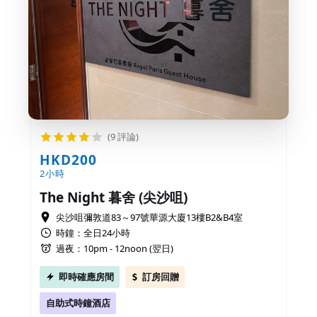
(9 評論)
HKD200
2小時
The Night 暮舍 (尖沙咀)
尖沙咀彌敦道83～97號華源大廈13樓B2&B4室
時鐘：全日24小時
過夜：10pm - 12noon (翌日)
即時確應房間
訂房回贈
自助式時鐘酒店