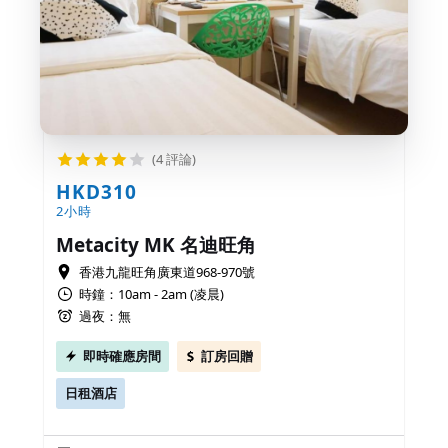
(4 評論)
HKD310
2小時
Metacity MK 名迪旺角
香港九龍旺角廣東道968-970號
時鐘：10am - 2am (凌晨)
過夜：無
即時確應房間
訂房回贈
日租酒店