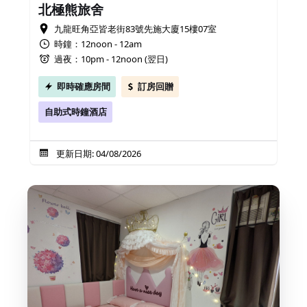
北極熊旅舍
九龍旺角亞皆老街83號先施大廈15樓07室
時鐘：12noon - 12am
過夜：10pm - 12noon (翌日)
即時確應房間
訂房回贈
自助式時鐘酒店
更新日期: 04/08/2026