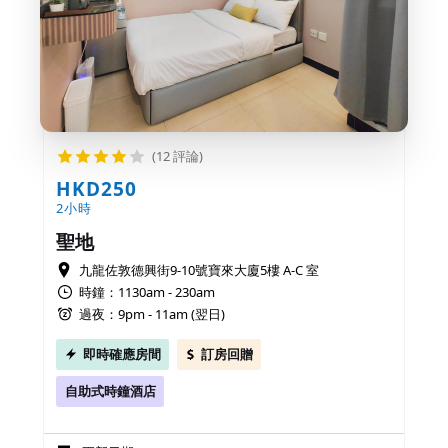
(12 評論)
HKD250
2小時
聖地
九龍佐敦德興街9-10號寶來大廈5樓 A-C 室
時鐘：1130am - 230am
過夜：9pm - 11am (翌日)
即時確應房間
訂房回贈
自助式時鐘酒店